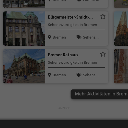
Kinder, Theat
er & Kino
Bürgermeister-Smidt-
Straße
Sehenswürdigkeit in Bremen
Bremen
Sehensw
ürdigkeit
Bremer Rathaus
Sehenswürdigkeit in Bremen
Bremen
Sehensw
ürdigkeit
Mehr Aktivitäten in Brem