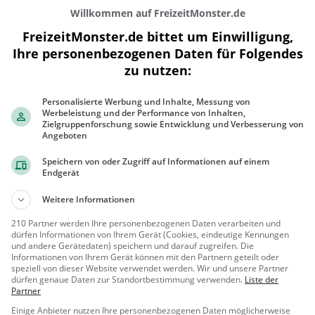
Willkommen auf FreizeitMonster.de
FreizeitMonster.de bittet um Einwilligung,
Ihre personenbezogenen Daten für Folgendes
zu nutzen:
200 m
Personalisierte Werbung und Inhalte, Messung von
500 ft
Werbeleistung und der Performance von Inhalten,
Zielgruppenforschung sowie Entwicklung und Verbesserung von
Angeboten
Speichern von oder Zugriff auf Informationen auf einem
Endgerät
Gaststätten in der Nähe von
Noosou
Weitere Informationen
Hans im Glück
210 Partner werden Ihre personenbezogenen Daten verarbeiten und
dürfen Informationen von Ihrem Gerät (Cookies, eindeutige Kennungen
Burger-Restaurant in Bremen
und andere Gerätedaten) speichern und darauf zugreifen. Die
Informationen von Ihrem Gerät können mit den Partnern geteilt oder
speziell von dieser Website verwendet werden. Wir und unsere Partner
Bremen
Restaura
dürfen genaue Daten zur Standortbestimmung verwenden.
Liste der
nt, Bar, Burg
Partner
er, Bier, Wei
Einige Anbieter nutzen Ihre personenbezogenen Daten möglicherweise