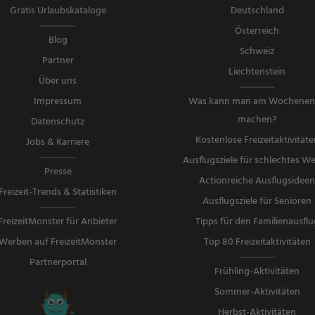
Gratis Urlaubskataloge
Deutschland
Österreich
Blog
Schweiz
Partner
Liechtenstein
Über uns
Impressum
Was kann man am Wochene
machen?
Datenschutz
Kostenlose Freizeitaktivitäte
Jobs & Karriere
Ausflugsziele für schlechtes We
Presse
Actionreiche Ausflugsidee
Freizeit-Trends & Statistiken
Ausflugsziele für Senioren
FreizeitMonster für Anbieter
Tipps für den Familienausflu
Werben auf FreizeitMonster
Top 80 Freizeitaktivitäten
Partnerportal
Frühling-Aktivitäten
Sommer-Aktivitäten
Herbst-Aktivitäten