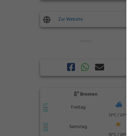
Zur Website
Bremen
07
Freitag
08
12°C / 23°C
08
Samstag
08
10°C / 26°C