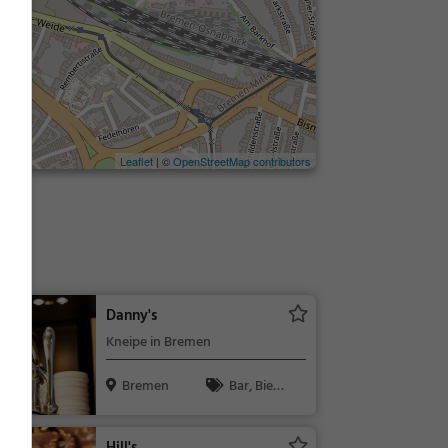
Leaflet
| ©
OpenStreetMap contributors
Danny's
Kneipe in Bremen
Bremen
Bar, Bier,
Wein, Snacks
/ Getränke