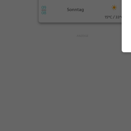
09
Sonntag
08
15°C / 33°C