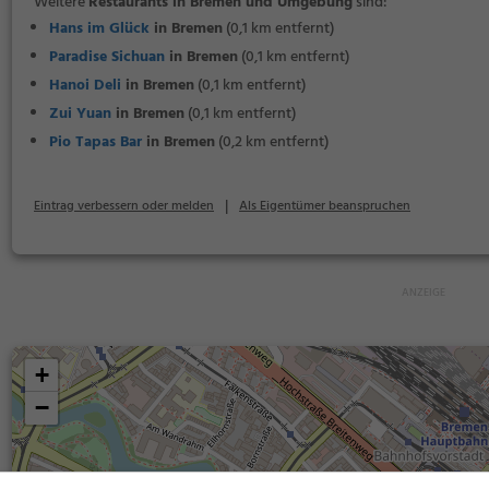
Weitere
Restaurants in Bremen und Umgebung
sind:
Hans im Glück
in Bremen
(0,1 km entfernt)
Paradise Sichuan
in Bremen
(0,1 km entfernt)
Hanoi Deli
in Bremen
(0,1 km entfernt)
Zui Yuan
in Bremen
(0,1 km entfernt)
Pio Tapas Bar
in Bremen
(0,2 km entfernt)
|
Eintrag verbessern oder melden
Als Eigentümer beanspruchen
+
−