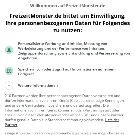
Willkommen auf FreizeitMonster.de
FreizeitMonster.de bittet um Einwilligung,
Ihre personenbezogenen Daten für Folgendes
zu nutzen:
300 m
Personalisierte Werbung und Inhalte, Messung von
1000 ft
Werbeleistung und der Performance von Inhalten,
Zielgruppenforschung sowie Entwicklung und Verbesserung von
Angeboten
Speichern von oder Zugriff auf Informationen auf einem
Endgerät
Gaststätten in der Nähe von
Oberwirt
Weitere Informationen
Greiner's Mosthof
210 Partner werden Ihre personenbezogenen Daten verarbeiten und
dürfen Informationen von Ihrem Gerät (Cookies, eindeutige Kennungen
Restaurant in Mayrhof
und andere Gerätedaten) speichern und darauf zugreifen. Die
Informationen von Ihrem Gerät können mit den Partnern geteilt oder
speziell von dieser Website verwendet werden. Wir und unsere Partner
Mayrhof,
Restaura
dürfen genaue Daten zur Standortbestimmung verwenden.
Liste der
Österreich
nt, Abendess
Partner
en, Mittagess
Einige Anbieter nutzen Ihre personenbezogenen Daten möglicherweise