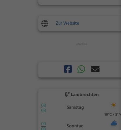
Zur Website
Lambrechten
08
Samstag
08
19°C / 31°C
09
Sonntag
08