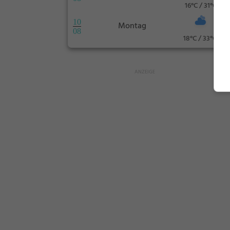
16°C / 31°C
10
Montag
08
18°C / 33°C