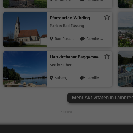
sterreich
Kinder, Natur
Pfarrgarten Würding
Park in Bad Füssing
Bad Füssin
Familie &
g
Kinder, Natur
Hartkirchener Baggersee
See in Suben
Suben, Ös
Familie &
terreich
Kinder, Natu
r, See
Mehr Aktivitäten in Lambre