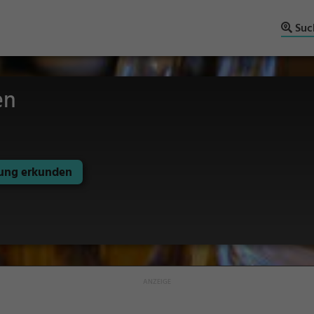
Suc
en
ng erkunden