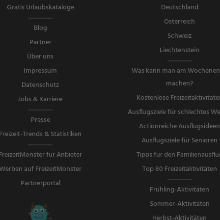
Gratis Urlaubskataloge
Deutschland
Österreich
Blog
Schweiz
Partner
Liechtenstein
Über uns
Impressum
Was kann man am Wochene
machen?
Datenschutz
Kostenlose Freizeitaktivitäte
Jobs & Karriere
Ausflugsziele für schlechtes We
Presse
Actionreiche Ausflugsidee
Freizeit-Trends & Statistiken
Ausflugsziele für Senioren
FreizeitMonster für Anbieter
Tipps für den Familienausflu
Werben auf FreizeitMonster
Top 80 Freizeitaktivitäten
Partnerportal
Frühling-Aktivitäten
Sommer-Aktivitäten
Herbst-Aktivitäten