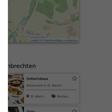
Leaflet
| ©
OpenStreetMap contributors
 Lambrechten
Hofwirtshaus
Restaurant in St. Martin
St. Martin,
Restaura
Österrei...
nt, Abendess
en, Mittages