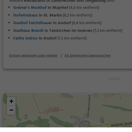
Weitere
Restaurants in Lambrechten und Umgebung
sind:
Greiner’s Mosthof
in Mayrhof
(4,0 km entfernt)
Hofwirtshaus
in St. Martin
(6,2 km entfernt)
Gasthof Feichtlbauer
in Andorf
(6,4 km entfernt)
Gasthaus Brandl
in Taiskirchen im Innkreis
(7,2 km entfernt)
Fatihs Imbiss
in Andorf
(7,3 km entfernt)
|
Eintrag verbessern oder melden
Als Eigentümer beanspruchen
+
−