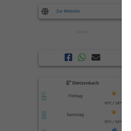
Zur Website
Dietzenbach
07
Freitag
08
16°C / 28°C
08
Samstag
08
15°C / 30°C