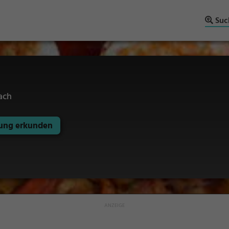
Suc
ach
ng erkunden