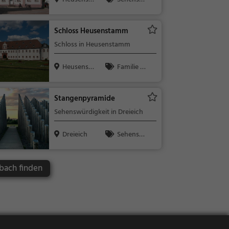
mm
ürdigkeit
Schloss Heusenstamm
Schloss in Heusenstamm
Heusensta
Familie &
mm
Kinder, Sehe
nswürdigkeit
Stangenpyramide
Sehenswürdigkeit in Dreieich
Dreieich
Sehensw
ürdigkeit
bach finden