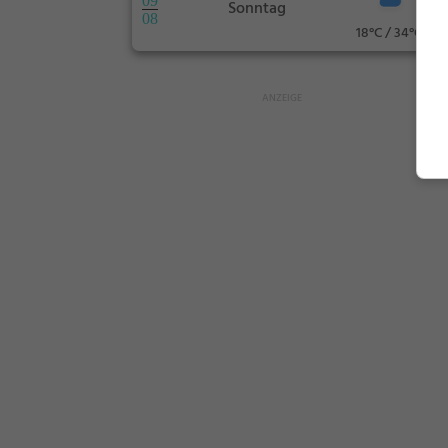
09
Sonntag
08
18°C / 34°C