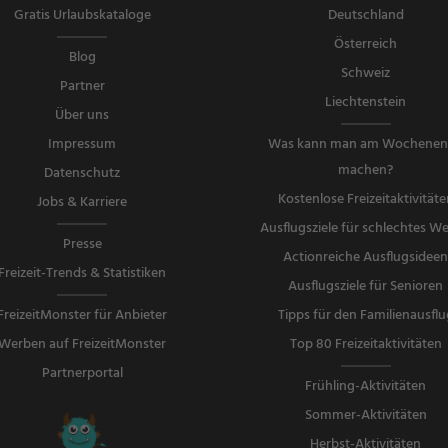
Gratis Urlaubskataloge
Deutschland
Österreich
Blog
Schweiz
Partner
Liechtenstein
Über uns
Impressum
Was kann man am Wochene
machen?
Datenschutz
Kostenlose Freizeitaktivitäte
Jobs & Karriere
Ausflugsziele für schlechtes We
Presse
Actionreiche Ausflugsidee
Freizeit-Trends & Statistiken
Ausflugsziele für Senioren
FreizeitMonster für Anbieter
Tipps für den Familienausflu
Werben auf FreizeitMonster
Top 80 Freizeitaktivitäten
Partnerportal
Frühling-Aktivitäten
Sommer-Aktivitäten
Herbst-Aktivitäten