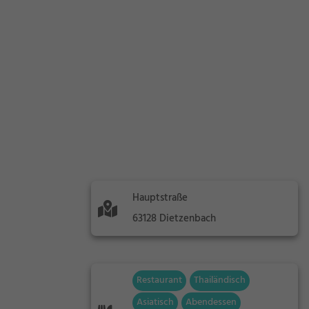
Hauptstraße
63128 Dietzenbach
Restaurant
Thailändisch
Asiatisch
Abendessen