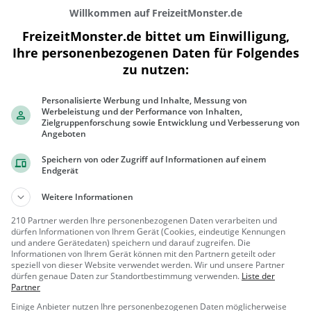
Willkommen auf FreizeitMonster.de
FreizeitMonster.de bittet um Einwilligung,
Ihre personenbezogenen Daten für Folgendes
zu nutzen:
300 m
Personalisierte Werbung und Inhalte, Messung von
1000 ft
Werbeleistung und der Performance von Inhalten,
Zielgruppenforschung sowie Entwicklung und Verbesserung von
Angeboten
Speichern von oder Zugriff auf Informationen auf einem
Endgerät
Gaststätten in der Nähe von
Paradise 
Weitere Informationen
Pizzeria La Luna
210 Partner werden Ihre personenbezogenen Daten verarbeiten und
dürfen Informationen von Ihrem Gerät (Cookies, eindeutige Kennungen
Italienisches Restaurant in
und andere Gerätedaten) speichern und darauf zugreifen. Die
Dietzenbach
Informationen von Ihrem Gerät können mit den Partnern geteilt oder
speziell von dieser Website verwendet werden. Wir und unsere Partner
Dietzenba
Restaura
dürfen genaue Daten zur Standortbestimmung verwenden.
Liste der
ch
nt, Italienisc
Partner
h, Pizza, Euro
Einige Anbieter nutzen Ihre personenbezogenen Daten möglicherweise