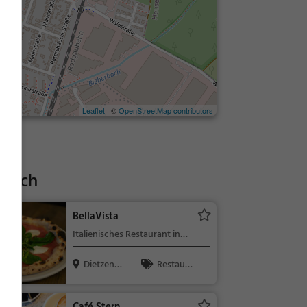
Leaflet
| ©
OpenStreetMap contributors
Beach
BellaVista
Italienisches Restaurant in
Dietzenbach
Dietzenba
Restaura
ch
nt, Italienisc
h, Pizza, Euro