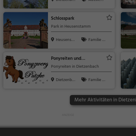
ch
spunkt, Famil
ie & Kinder,
Schlosspark
Natur
Park in Heusenstamm
Heusensta
Familie &
mm
Kinder, Natur
Ponyreiten und
Reitunterricht bei den
Ponyreiten in Dietzenbach
Ponyzwergen
Dietzenba
Familie &
ch
Kinder
Mehr Aktivitäten in Dietzen