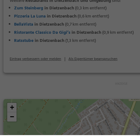
Weitere
Restaurants in Dietzenbach und Umgebung
sind:
Zum Steinberg
in Dietzenbach
(0,3 km entfernt)
Pizzeria La Luna
in Dietzenbach
(0,6 km entfernt)
BellaVista
in Dietzenbach
(0,7 km entfernt)
Ristorante Classico Da Gigi’s
in Dietzenbach
(0,9 km entfernt)
Ratsstube
in Dietzenbach
(1,3 km entfernt)
|
Eintrag verbessern oder melden
Als Eigentümer beanspruchen
+
−