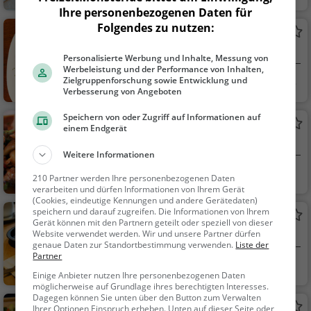
hen, Frühstück, Gebä
Ihre personenbezogenen Daten für
ck / Teigwaren
Folgendes zu nutzen:
Wonka
Restaurant in Nürnberg
Personalisierte Werbung und Inhalte, Messung von
Werbeleistung und der Performance von Inhalten,
Zielgruppenforschung sowie Entwicklung und
Nürnberg
Restaurant, Aben
Verbesserung von Angeboten
dessen, Mittagessen,
Französisch, Europäis
Speichern von oder Zugriff auf Informationen auf
My Thai
einem Endgerät
ch
Thailändisches Restaurant in Nürnberg
Weitere Informationen
Nürnberg
Restaurant, Thailä
210 Partner werden Ihre personenbezogenen Daten
ndisch, Asiatisch, Abe
verarbeiten und dürfen Informationen von Ihrem Gerät
(Cookies, eindeutige Kennungen und andere Gerätedaten)
ndessen, Mittagesse
speichern und darauf zugreifen. Die Informationen von Ihrem
Espressino
n, Vegetarisch, Curry
Gerät können mit den Partnern geteilt oder speziell von dieser
Café in Nürnberg
Website verwendet werden. Wir und unsere Partner dürfen
genaue Daten zur Standortbestimmung verwenden.
Liste der
Partner
Nürnberg
Café, Kaffee / Kuc
Einige Anbieter nutzen Ihre personenbezogenen Daten
hen, Frühstück, Gebä
möglicherweise auf Grundlage ihres berechtigten Interesses.
ck / Teigwaren
Dagegen können Sie unten über den Button zum Verwalten
Thanh
Ihrer Optionen Einspruch erheben. Unten auf dieser Seite oder