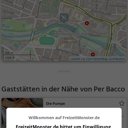
300 m
1000 ft
Leaflet
| ©
OpenStreetMap contributors
Gaststätten in der Nähe von
Per Bacco
Die Pumpe
Café in Nürnberg
Willkommen auf FreizeitMonster.de
Nürnberg
Café, Kaffee / Kuc
FreizeitMonster.de bittet um Einwilligung,