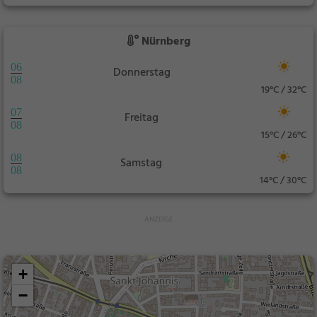
Nürnberg
06
Donnerstag
08
19°C / 32°C
07
Freitag
08
15°C / 26°C
08
Samstag
08
14°C / 30°C
+
−