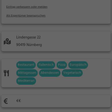
Eintrag verbessern oder melden
Als Eigentümer beanspruchen
Lindengasse 22
90419 Nürnberg
Restaurant
Italienisch
Pizza
Europäisch
Mittagessen
Abendessen
Vegetarisch
Mediterran
€€