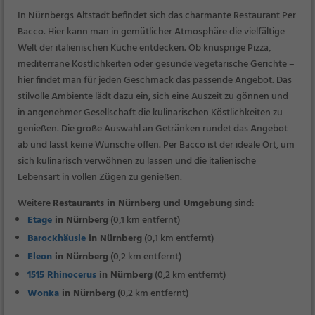
In Nürnbergs Altstadt befindet sich das charmante Restaurant Per
Bacco. Hier kann man in gemütlicher Atmosphäre die vielfältige
Welt der italienischen Küche entdecken. Ob knusprige Pizza,
mediterrane Köstlichkeiten oder gesunde vegetarische Gerichte –
hier findet man für jeden Geschmack das passende Angebot. Das
stilvolle Ambiente lädt dazu ein, sich eine Auszeit zu gönnen und
in angenehmer Gesellschaft die kulinarischen Köstlichkeiten zu
genießen. Die große Auswahl an Getränken rundet das Angebot
ab und lässt keine Wünsche offen. Per Bacco ist der ideale Ort, um
sich kulinarisch verwöhnen zu lassen und die italienische
Lebensart in vollen Zügen zu genießen.
Weitere
Restaurants in Nürnberg und Umgebung
sind:
Etage
in Nürnberg
(0,1 km entfernt)
Barockhäusle
in Nürnberg
(0,1 km entfernt)
Eleon
in Nürnberg
(0,2 km entfernt)
1515 Rhinocerus
in Nürnberg
(0,2 km entfernt)
Wonka
in Nürnberg
(0,2 km entfernt)