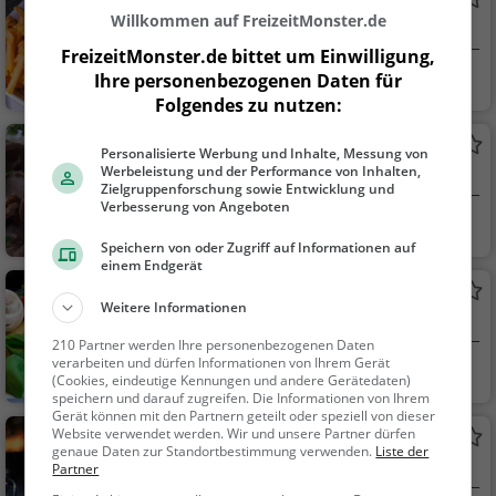
Hans im Glück
Willkommen auf FreizeitMonster.de
Burger-Restaurant in München
FreizeitMonster.de bittet um Einwilligung,
München
Restaurant, Bar, B
Ihre personenbezogenen Daten für
urger, Bier, Wein, Sna
Folgendes zu nutzen:
cks / Getränke, Grill,
Tai China Imbiss
Abendessen, Mittage
Personalisierte Werbung und Inhalte, Messung von
Werbeleistung und der Performance von Inhalten,
Thailändisches Restaurant in München
ssen, Vegan, Vegetari
Zielgruppenforschung sowie Entwicklung und
sch
Verbesserung von Angeboten
München
Restaurant, Thailä
Speichern von oder Zugriff auf Informationen auf
ndisch, Asiatisch, Abe
einem Endgerät
ndessen, Mittagesse
Goloseo Grande
n, Vegetarisch, Curry,
Weitere Informationen
Italienisches Restaurant in München
Chinesisch
210 Partner werden Ihre personenbezogenen Daten
verarbeiten und dürfen Informationen von Ihrem Gerät
München
Restaurant, Italie
(Cookies, eindeutige Kennungen und andere Gerätedaten)
nisch, Pizza, Europäis
speichern und darauf zugreifen. Die Informationen von Ihrem
Gerät können mit den Partnern geteilt oder speziell von dieser
ch, Mittagessen, Abe
Website verwendet werden. Wir und unsere Partner dürfen
LIVE Sportsbar
ndessen, Vegetarisc
genaue Daten zur Standortbestimmung verwenden.
Liste der
Bar in München
Partner
h, Mediterran