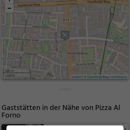
−
300 m
1000 ft
Leaflet
| ©
OpenStreetMap contributors
Gaststätten in der Nähe von
Pizza Al
Forno