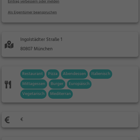
Eintrag verbessern oder melden
Als Eigentümer beanspruchen
Ingolstädter Straße 1
80807 München
Restaurant
Pizza
Abendessen
Italienisch
Mittagessen
Burger
Europäisch
Vegetarisch
Mediterran
€