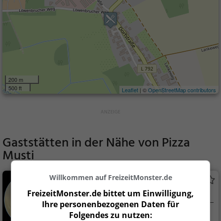
200 m
500 ft
Leaflet
| ©
OpenStreetMap contributors
Gaststätten in der Nähe von
Pizza
Musti
Willkommen auf FreizeitMonster.de
Cafe und Co
FreizeitMonster.de bittet um Einwilligung,
Eiscafé / Eisdiele in Blankenfelde-Mahlow
Ihre personenbezogenen Daten für
Folgendes zu nutzen:
Blankenfelde-Mahl
Eiscafé / Eisdiele,