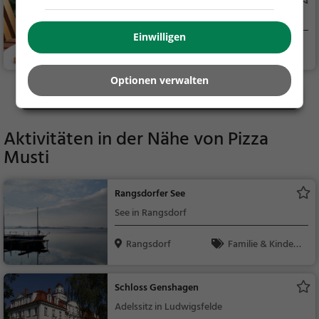
Biergarten in Großbeeren
Einwilligen
Großbeeren
Biergarten, Bier, S
nacks / Getränke, De
Optionen verwalten
utsch, Mittagessen, R
Mehr Gaststätten in Blankenfelde-Mahlow finden
egionalküche
Aktivitäten in der Nähe von
Pizza
Musti
Rangsdorfer See
See in Rangsdorf
Rangsdorf
Familie & Kinder,
Natur, See
Schloss Genshagen
Adelssitz in Ludwigsfelde