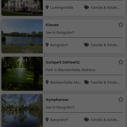
Ludwigsfelde
Familie & Kinder,
Sehenswürdigkeit
Kiessee
See in Rangsdorf
Rangsdorf
Familie & Kinder,
Natur, See
Gutspark Dahlewitz
Park in Blankenfelde-Mahlow
Blankenfelde-Mahl
Familie & Kinder,
ow
Natur
Nymphensee
See in Rangsdorf
Rangsdorf
Familie & Kinder,
Natur, See