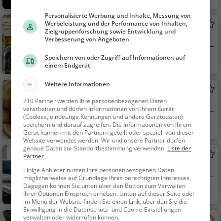
ow
Café, Eisdiele, Kaffee /
Personalisierte Werbung und Inhalte, Messung von
Kuchen, Frühstück, G
Werbeleistung und der Performance von Inhalten,
Mutterwelt
ebäck / Teigwaren
Zielgruppenforschung sowie Entwicklung und
Bar in Blankenfelde-Mahlow
Verbesserung von Angeboten
Speichern von oder Zugriff auf Informationen auf
Blankenfelde-Mahl
Bar, Restaurant, B
einem Endgerät
ow
ier, Wein, Snacks / Ge
tränke, Deutsch, Mitt
Weitere Informationen
Dionysos
agessen, Abendesse
210 Partner werden Ihre personenbezogenen Daten
Griechisches Restaurant in Blankenfelde-
n, Europäisch
verarbeiten und dürfen Informationen von Ihrem Gerät
Mahlow
(Cookies, eindeutige Kennungen und andere Gerätedaten)
Blankenfelde-Mahl
Restaurant, Griec
speichern und darauf zugreifen. Die Informationen von Ihrem
Gerät können mit den Partnern geteilt oder speziell von dieser
ow
hisch, Gyros, Mittage
Website verwendet werden. Wir und unsere Partner dürfen
ssen, Abendessen
genaue Daten zur Standortbestimmung verwenden.
Liste der
Desi
Partner
Restaurant in Blankenfelde-Mahlow
Einige Anbieter nutzen Ihre personenbezogenen Daten
möglicherweise auf Grundlage ihres berechtigten Interesses.
Dagegen können Sie unten über den Button zum Verwalten
Blankenfelde-Mahl
Restaurant, Aben
Ihrer Optionen Einspruch erheben. Unten auf dieser Seite oder
ow
dessen, Mittagessen
im Menü der Website finden Sie einen Link, über den Sie die
Einwilligung in die Datenschutz- und Cookie-Einstellungen
verwalten oder widerrufen können.
Biergarten beim Schloss Diedersdorf