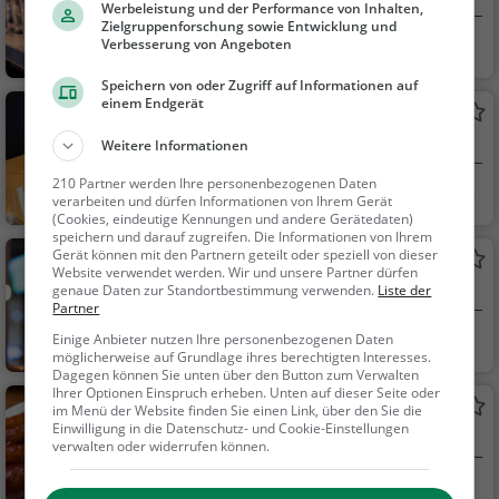
Werbeleistung und der Performance von Inhalten,
Zielgruppenforschung sowie Entwicklung und
Lauffen am Neckar
Bar, Restaurant, B
Verbesserung von Angeboten
ier, Wein, Snacks / Ge
Speichern von oder Zugriff auf Informationen auf
tränke, Cocktails, Itali
einem Endgerät
Elefanten
enisch, Pizza, Europäi
Restaurant in Lauffen am Neckar
Weitere Informationen
sch, Mittagessen, Ab
endessen, Vegetarisc
210 Partner werden Ihre personenbezogenen Daten
Lauffen am Neckar
Restaurant, Aben
h, Mediterran
verarbeiten und dürfen Informationen von Ihrem Gerät
dessen, Mittagessen
(Cookies, eindeutige Kennungen und andere Gerätedaten)
speichern und darauf zugreifen. Die Informationen von Ihrem
Gerät können mit den Partnern geteilt oder speziell von dieser
Shiahco'Bar
Website verwendet werden. Wir und unsere Partner dürfen
Bar in Lauffen am Neckar
genaue Daten zur Standortbestimmung verwenden.
Liste der
Partner
Lauffen am Neckar
Bar, Snacks / Getr
Einige Anbieter nutzen Ihre personenbezogenen Daten
möglicherweise auf Grundlage ihres berechtigten Interesses.
änke
Dagegen können Sie unten über den Button zum Verwalten
Ihrer Optionen Einspruch erheben. Unten auf dieser Seite oder
Dächle
im Menü der Website finden Sie einen Link, über den Sie die
Einwilligung in die Datenschutz- und Cookie-Einstellungen
Deutsches Restaurant in Lauffen am Neckar
verwalten oder widerrufen können.
Lauffen am Neckar
Restaurant, Regio