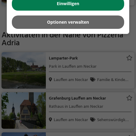
nalküche, Deutsch, M
Einwilligen
ittagessen, Abendess
Mehr Gaststätten in Lauffen am Neckar finden
en
Optionen verwalten
Aktivitäten in der Nähe von
Pizzeria
Adria
Lamparter-Park
Park in Lauffen am Neckar
Lauffen am Neckar
Familie & Kinder,
Natur
Grafenburg Lauffen am Neckar
Rathaus in Lauffen am Neckar
Lauffen am Neckar
Sehenswürdigkei
t