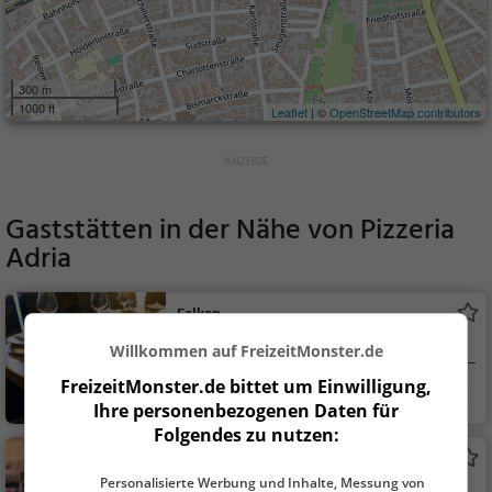
300 m
1000 ft
Leaflet
| ©
OpenStreetMap contributors
Gaststätten in der Nähe von
Pizzeria
Adria
Falken
Restaurant in Lauffen am Neckar
Willkommen auf FreizeitMonster.de
FreizeitMonster.de bittet um Einwilligung,
Lauffen am Neckar
Restaurant, Aben
Ihre personenbezogenen Daten für
dessen, Mittagessen
Folgendes zu nutzen:
Passion
Personalisierte Werbung und Inhalte, Messung von
Bar in Lauffen am Neckar