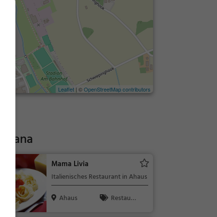
Leaflet
| ©
OpenStreetMap contributors
lexana
Mama Livia
Italienisches Restaurant in Ahaus
Ahaus
Restaura
nt, Italienisc