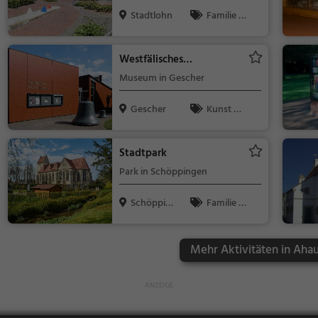
Stadtlohn
Familie &
Kinder, Sport
Westfälisches
Glockenmuseum Gescher
Museum in Gescher
Gescher
Kunst &
Museen
Stadtpark
Park in Schöppingen
Schöppin
Familie &
gen
Kinder, Natur
Mehr Aktivitäten in Ahau