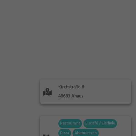
Kirchstraße 8
48683 Ahaus
Restaurant
Eiscafé / Eisdiele
Pizza
Abendessen