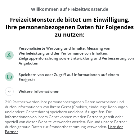
Willkommen auf FreizeitMonster.de
FreizeitMonster.de bittet um Einwilligung,
Ihre personenbezogenen Daten für Folgendes
zu nutzen:
Personalisierte Werbung und Inhalte, Messung von
200 m
Werbeleistung und der Performance von Inhalten,
500 ft
Zielgruppenforschung sowie Entwicklung und Verbesserung von
Angeboten
Speichern von oder Zugriff auf Informationen auf einem
Endgerät
Gaststätten in der Nähe von
Pizzeria A
Weitere Informationen
210 Partner werden Ihre personenbezogenen Daten verarbeiten und
Gaststätte Franke Paus
dürfen Informationen von Ihrem Gerät (Cookies, eindeutige Kennungen
und andere Gerätedaten) speichern und darauf zugreifen. Die
Restaurant in Ahaus
Informationen von Ihrem Gerät können mit den Partnern geteilt oder
speziell von dieser Website verwendet werden. Wir und unsere Partner
Ahaus
Restaura
dürfen genaue Daten zur Standortbestimmung verwenden.
Liste der
Partner
nt, Abendess