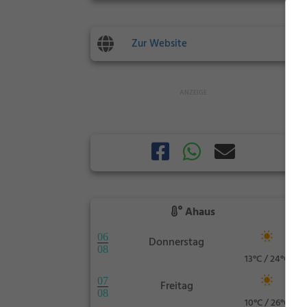
Zur Website
Ahaus
06
Donnerstag
08
13°C / 24°C
07
Freitag
08
10°C / 26°C