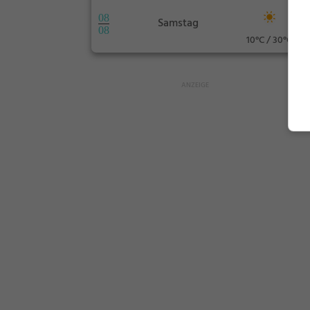
08
Samstag
08
10°C / 30°C