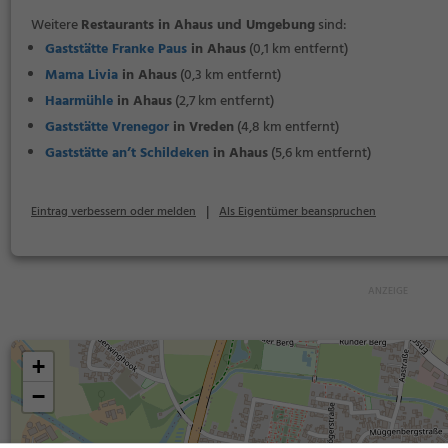
Weitere
Restaurants in Ahaus und Umgebung
sind:
Gaststätte Franke Paus
in Ahaus
(0,1 km entfernt)
Mama Livia
in Ahaus
(0,3 km entfernt)
Haarmühle
in Ahaus
(2,7 km entfernt)
Gaststätte Vrenegor
in Vreden
(4,8 km entfernt)
Gaststätte an’t Schildeken
in Ahaus
(5,6 km entfernt)
|
Eintrag verbessern oder melden
Als Eigentümer beanspruchen
+
−