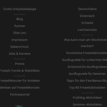
Gratis Urlaubskataloge
Deutschland
Österreich
Blog
Schweiz
Partner
Liechtenstein
Über uns
Impressum
Was kann man am Wochene
machen?
Datenschutz
Kostenlose Freizeitaktivitäte
Jobs & Karriere
Ausflugsziele für schlechtes We
Presse
Actionreiche Ausflugsidee
Freizeit-Trends & Statistiken
Ausflugsziele für Senioren
FreizeitMonster für Anbieter
Tipps für den Familienausflu
Werben auf FreizeitMonster
Top 80 Freizeitaktivitäten
Partnerportal
Frühling-Aktivitäten
Sommer-Aktivitäten