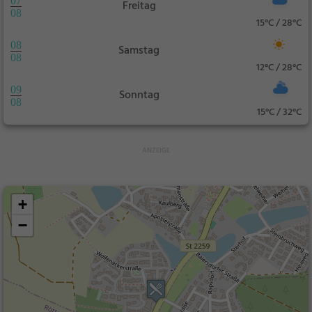
07
Freitag
08
15°C / 28°C
08
Samstag
08
12°C / 28°C
09
Sonntag
08
15°C / 32°C
+
−