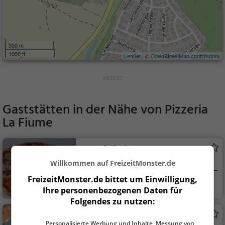
300 m
1000 ft
Leaflet
| ©
OpenStreetMap contributors
Gaststätten in der Nähe von
Pizzeria
La Fiume
Zum Eulenbach
Pizzeria in Hemhofen
Willkommen auf FreizeitMonster.de
FreizeitMonster.de bittet um Einwilligung,
Hemhofen
Restaurant, Pizza,
Ihre personenbezogenen Daten für
Abendessen, Italienis
Folgendes zu nutzen:
ch, Mittagessen
Bella Roma
Personalisierte Werbung und Inhalte, Messung von