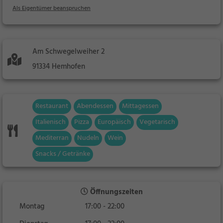
Als Eigentümer beanspruchen
Am Schwegelweiher 2
91334 Hemhofen
Restaurant
Abendessen
Mittagessen
Italienisch
Pizza
Europäisch
Vegetarisch
Mediterran
Nudeln
Wein
Snacks / Getränke
Öffnungszeiten
Montag
17:00 - 22:00