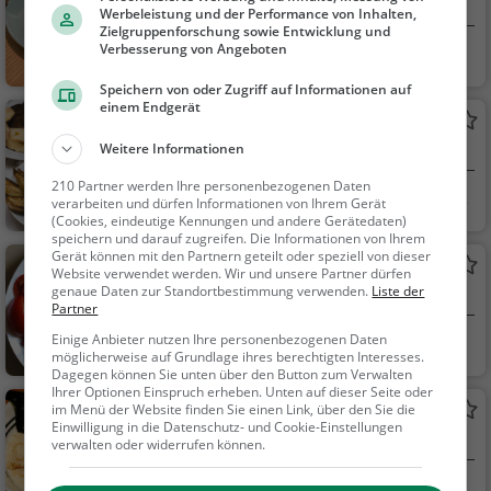
Pizzeria in Röttenbach
Werbeleistung und der Performance von Inhalten,
Zielgruppenforschung sowie Entwicklung und
Verbesserung von Angeboten
Röttenbach
Restaurant, Pizza,
Abendessen, Italienis
Speichern von oder Zugriff auf Informationen auf
ch, Mittagessen
einem Endgerät
Hopfenhaus
Weitere Informationen
Restaurant in Röttenbach
210 Partner werden Ihre personenbezogenen Daten
Röttenbach
Restaurant, Aben
verarbeiten und dürfen Informationen von Ihrem Gerät
(Cookies, eindeutige Kennungen und andere Gerätedaten)
dessen, Mittagessen
speichern und darauf zugreifen. Die Informationen von Ihrem
Gerät können mit den Partnern geteilt oder speziell von dieser
Pizzeria und Eisdiele Adria
Website verwendet werden. Wir und unsere Partner dürfen
genaue Daten zur Standortbestimmung verwenden.
Liste der
Italienisches Restaurant in Röttenbach
Partner
Einige Anbieter nutzen Ihre personenbezogenen Daten
Röttenbach
Restaurant, Eiscaf
möglicherweise auf Grundlage ihres berechtigten Interesses.
é / Eisdiele, Italienisc
Dagegen können Sie unten über den Button zum Verwalten
Ihrer Optionen Einspruch erheben. Unten auf dieser Seite oder
h, Pizza, Europäisch,
KAI
im Menü der Website finden Sie einen Link, über den Sie die
Mittagessen, Abende
Einwilligung in die Datenschutz- und Cookie-Einstellungen
Japanisches Restaurant in Röttenbach
ssen, Vegetarisch, Me
verwalten oder widerrufen können.
diterran, Eisdiele
Röttenbach
Restaurant, Sushi,