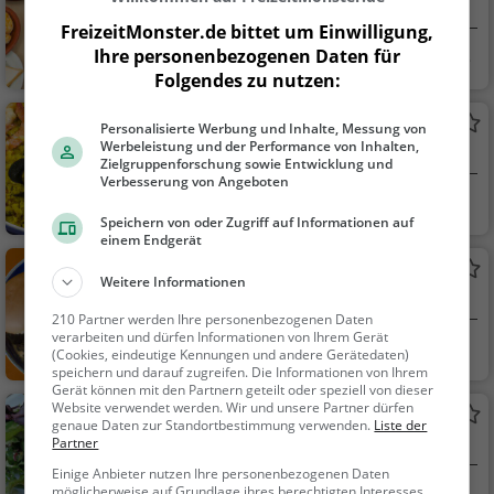
Restaurant in Bielefeld
FreizeitMonster.de bittet um Einwilligung,
Ihre personenbezogenen Daten für
Bielefeld
Restaurant, Aben
Folgendes zu nutzen:
dessen, Mittagessen
Las Tapas
Personalisierte Werbung und Inhalte, Messung von
Werbeleistung und der Performance von Inhalten,
Spanisches Restaurant in Bielefeld
Zielgruppenforschung sowie Entwicklung und
Verbesserung von Angeboten
Bielefeld
Restaurant, Spani
Speichern von oder Zugriff auf Informationen auf
sch, Tapas, Europäisc
einem Endgerät
h, Mittagessen, Aben
Hans im Glück
dessen, Mediterran
Weitere Informationen
Burger-Restaurant in Bielefeld
210 Partner werden Ihre personenbezogenen Daten
verarbeiten und dürfen Informationen von Ihrem Gerät
Bielefeld
Restaurant, Bar, B
(Cookies, eindeutige Kennungen und andere Gerätedaten)
urger, Bier, Wein, Sna
speichern und darauf zugreifen. Die Informationen von Ihrem
Gerät können mit den Partnern geteilt oder speziell von dieser
cks / Getränke, Grill,
Website verwendet werden. Wir und unsere Partner dürfen
Piro
Abendessen, Mittage
genaue Daten zur Standortbestimmung verwenden.
Liste der
Partner
Türkisches Restaurant in Bielefeld
ssen, Vegan, Vegetari
sch
Einige Anbieter nutzen Ihre personenbezogenen Daten
möglicherweise auf Grundlage ihres berechtigten Interesses.