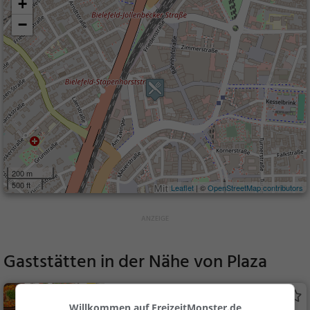
+
−
200 m
500 ft
Leaflet
| ©
OpenStreetMap contributors
Gaststätten in der Nähe von
Plaza
Terra Nuova
Willkommen auf FreizeitMonster.de