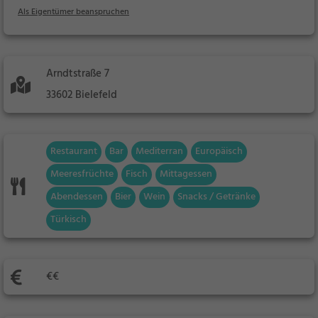
Als Eigentümer beanspruchen
Arndtstraße 7
33602 Bielefeld
Restaurant
Bar
Mediterran
Europäisch
Meeresfrüchte
Fisch
Mittagessen
Abendessen
Bier
Wein
Snacks / Getränke
Türkisch
€€