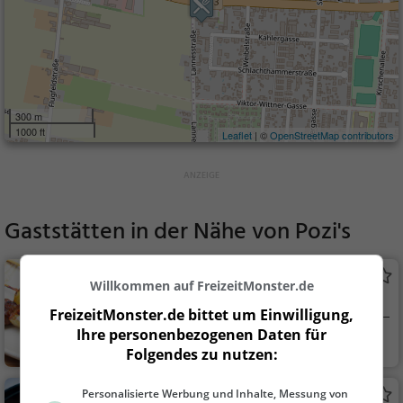
300 m
1000 ft
Leaflet
| ©
OpenStreetMap contributors
Gaststätten in der Nähe von
Pozi's
Asia Restaurant Wok und Sushi
Willkommen auf FreizeitMonster.de
Asiatisches Restaurant in Wien
FreizeitMonster.de bittet um Einwilligung,
Ihre personenbezogenen Daten für
Wien, Österreich
Restaurant, Chine
Folgendes zu nutzen:
sisch, Asiatisch, Aben
dessen, Mittagessen,
Personalisierte Werbung und Inhalte, Messung von
Ping Pong