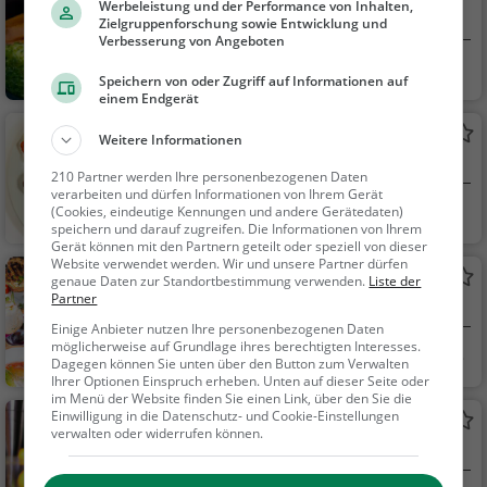
Vegetarisch, Sushi, Ja
Werbeleistung und der Performance von Inhalten,
Asiatisches Restaurant in Wien
panisch
Zielgruppenforschung sowie Entwicklung und
Verbesserung von Angeboten
Wien, Österreich
Restaurant, Asiati
Speichern von oder Zugriff auf Informationen auf
sch, Fusionsküche, M
einem Endgerät
ittagessen, Abendess
Shelly's Ribs
Weitere Informationen
en
Restaurant in Wien
210 Partner werden Ihre personenbezogenen Daten
verarbeiten und dürfen Informationen von Ihrem Gerät
Wien, Österreich
Restaurant, Amer
(Cookies, eindeutige Kennungen und andere Gerätedaten)
speichern und darauf zugreifen. Die Informationen von Ihrem
ikanisch, Burger, San
Gerät können mit den Partnern geteilt oder speziell von dieser
dwiches, Steak House
Website verwendet werden. Wir und unsere Partner dürfen
See22
genaue Daten zur Standortbestimmung verwenden.
Liste der
Partner
Restaurant in Wien
Einige Anbieter nutzen Ihre personenbezogenen Daten
möglicherweise auf Grundlage ihres berechtigten Interesses.
Wien, Österreich
Restaurant, Aben
Dagegen können Sie unten über den Button zum Verwalten
dessen, Mittagessen
Ihrer Optionen Einspruch erheben. Unten auf dieser Seite oder
im Menü der Website finden Sie einen Link, über den Sie die
Einwilligung in die Datenschutz- und Cookie-Einstellungen
CCI Bar und Café
verwalten oder widerrufen können.
Bar in Wien