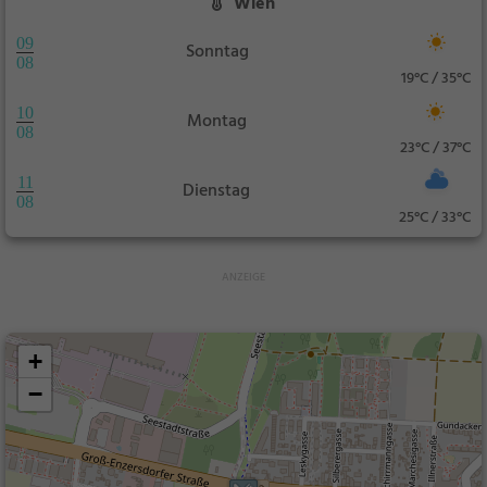
Wien
09
Sonntag
08
19°C / 35°C
10
Montag
08
23°C / 37°C
11
Dienstag
08
25°C / 33°C
+
−