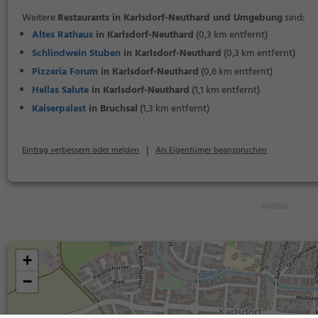
Weitere
Restaurants in Karlsdorf-Neuthard und Umgebung
sind:
Altes Rathaus
in Karlsdorf-Neuthard
(0,3 km entfernt)
Schlindwein Stuben
in Karlsdorf-Neuthard
(0,3 km entfernt)
Pizzeria Forum
in Karlsdorf-Neuthard
(0,6 km entfernt)
Hellas Salute
in Karlsdorf-Neuthard
(1,1 km entfernt)
Kaiserpalast
in Bruchsal
(1,3 km entfernt)
|
Eintrag verbessern oder melden
Als Eigentümer beanspruchen
+
−