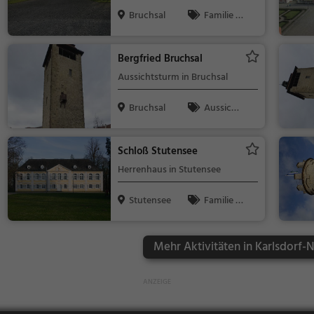
Bruchsal
Familie &
Kinder, Natur
Bergfried Bruchsal
Aussichtsturm in Bruchsal
Bruchsal
Aussicht
spunkt, Famil
ie & Kinder,
Schloß Stutensee
Natur
Herrenhaus in Stutensee
Stutensee
Familie &
Kinder, Sehe
nswürdigkeit
Mehr Aktivitäten in Karlsdorf-