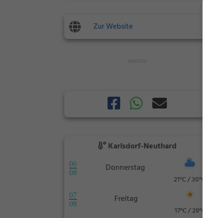
Zur Website
Karlsdorf-Neuthard
06
Donnerstag
08
21°C / 30°C
07
Freitag
08
17°C / 29°C