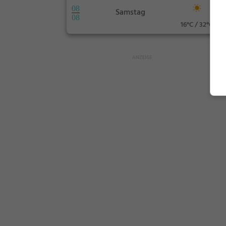
08
Samstag
08
16°C / 32°C