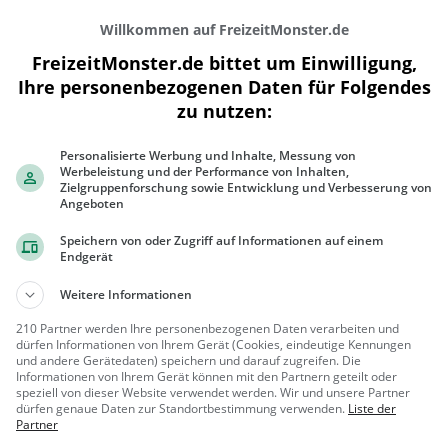
Willkommen auf FreizeitMonster.de
FreizeitMonster.de bittet um Einwilligung,
Ihre personenbezogenen Daten für Folgendes
zu nutzen:
Personalisierte Werbung und Inhalte, Messung von
300 m
Werbeleistung und der Performance von Inhalten,
1000 ft
Zielgruppenforschung sowie Entwicklung und Verbesserung von
Angeboten
Speichern von oder Zugriff auf Informationen auf einem
Endgerät
Gaststätten in der Nähe von
Qeli
Weitere Informationen
210 Partner werden Ihre personenbezogenen Daten verarbeiten und
Altes Rathaus
dürfen Informationen von Ihrem Gerät (Cookies, eindeutige Kennungen
und andere Gerätedaten) speichern und darauf zugreifen. Die
Restaurant in Karlsdorf-
Informationen von Ihrem Gerät können mit den Partnern geteilt oder
Neuthard
speziell von dieser Website verwendet werden. Wir und unsere Partner
Karlsdorf-
Restaura
dürfen genaue Daten zur Standortbestimmung verwenden.
Liste der
Partner
Neuthard
nt, Abendess