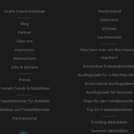
Gratis Urlaubskataloge
Deutschland
Österreich
Blog
Schweiz
Partner
Liechtenstein
Über uns
Impressum
Was kann man am Wochene
machen?
Datenschutz
Kostenlose Freizeitaktivitäte
Jobs & Karriere
Ausflugsziele für schlechtes We
Presse
Actionreiche Ausflugsidee
Freizeit-Trends & Statistiken
Ausflugsziele für Senioren
FreizeitMonster für Anbieter
Tipps für den Familienausflu
Werben auf FreizeitMonster
Top 80 Freizeitaktivitäten
Partnerportal
Frühling-Aktivitäten
Sommer-Aktivitäten