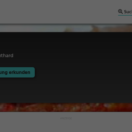
Suc
uthard
ng erkunden