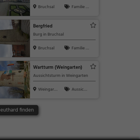
Bruchsal
Familie &
Kinder, Sehe
nswürdigkeit
Bergfried
Burg in Bruchsal
Bruchsal
Familie &
Kinder, Sehe
nswürdigkeit
Wartturm (Weingarten)
Aussichtsturm in Weingarten
Weingarte
Aussicht
n
spunkt, Fami
lie & Kinder,
Neuthard finden
Natur