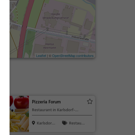
Leaflet
| ©
OpenStreetMap contributors
Pizzeria Forum
Restaurant in Karlsdorf-
Neuthard
Karlsdorf-
Restaura
Neuthard
nt, Abendess