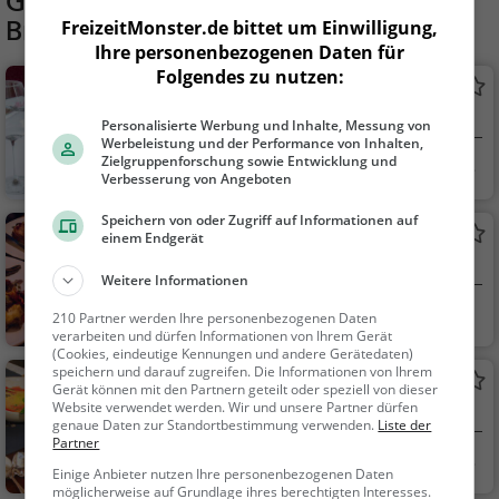
Gaststätten in der Nähe von
Raggei
Bräu
FreizeitMonster.de bittet um Einwilligung,
Ihre personenbezogenen Daten für
Folgendes zu nutzen:
Kerneis Mostheuriger
Restaurant in Anthering
Personalisierte Werbung und Inhalte, Messung von
Werbeleistung und der Performance von Inhalten,
Zielgruppenforschung sowie Entwicklung und
Anthering, Österre
Restaurant, Aben
Verbesserung von Angeboten
ic...
dessen, Mittagessen
Speichern von oder Zugriff auf Informationen auf
Gasthaus Voglwirt
einem Endgerät
Bio-Restaurant in Anthering
Weitere Informationen
Anthering, Österre
Restaurant, Café,
210 Partner werden Ihre personenbezogenen Daten
verarbeiten und dürfen Informationen von Ihrem Gerät
ic...
Bio, Gesunde Küche,
(Cookies, eindeutige Kennungen und andere Gerätedaten)
Mittagessen, Abende
speichern und darauf zugreifen. Die Informationen von Ihrem
Gasthof Steinbrünning
ssen, Frühstück, Brun
Gerät können mit den Partnern geteilt oder speziell von dieser
Website verwendet werden. Wir und unsere Partner dürfen
Restaurant in Saaldorf-Surheim
ch, Gebäck / Teigwar
genaue Daten zur Standortbestimmung verwenden.
Liste der
en, Kaffee / Kuchen, E
Partner
Saaldorf-Surheim
Restaurant, Aben
uropäisch, Kontinent
Einige Anbieter nutzen Ihre personenbezogenen Daten
dessen, Mittagessen
al
möglicherweise auf Grundlage ihres berechtigten Interesses.