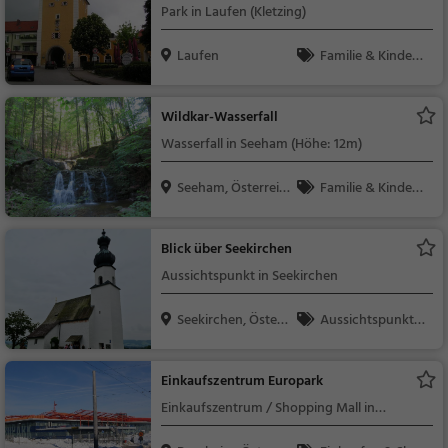
Park in Laufen (Kletzing)
Laufen
Familie & Kinder,
Natur
Wildkar-Wasserfall
Wasserfall in Seeham (Höhe: 12m)
Seeham, Österreic
Familie & Kinder,
h
Natur, Sehenswürdig
keit
Blick über Seekirchen
Aussichtspunkt in Seekirchen
Seekirchen, Österr
Aussichtspunkt, F
ei...
amilie & Kinder, Natu
r
Einkaufszentrum Europark
Einkaufszentrum / Shopping Mall in
Bergheim