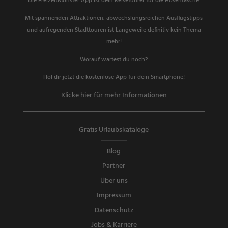
Die FreizeitMonster App ist dein Reiseführer für die Hosentasche.
Mit spannenden Attraktionen, abwechslungsreichen Ausflugstipps
und aufregenden Stadttouren ist Langeweile definitiv kein Thema
mehr!
Worauf wartest du noch?
Hol dir jetzt die kostenlose App für dein Smartphone!
Klicke hier für mehr Informationen
Gratis Urlaubskataloge
Blog
Partner
Über uns
Impressum
Datenschutz
Jobs & Karriere