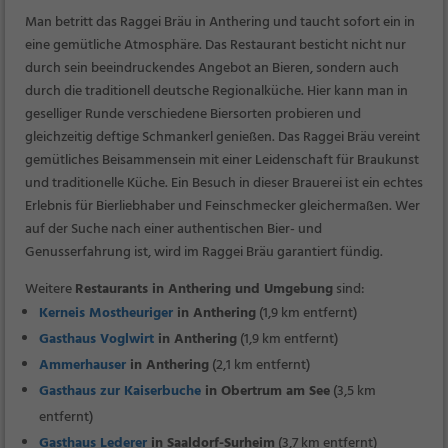
Man betritt das Raggei Bräu in Anthering und taucht sofort ein in
eine gemütliche Atmosphäre. Das Restaurant besticht nicht nur
durch sein beeindruckendes Angebot an Bieren, sondern auch
durch die traditionell deutsche Regionalküche. Hier kann man in
geselliger Runde verschiedene Biersorten probieren und
gleichzeitig deftige Schmankerl genießen. Das Raggei Bräu vereint
gemütliches Beisammensein mit einer Leidenschaft für Braukunst
und traditionelle Küche. Ein Besuch in dieser Brauerei ist ein echtes
Erlebnis für Bierliebhaber und Feinschmecker gleichermaßen. Wer
auf der Suche nach einer authentischen Bier- und
Genusserfahrung ist, wird im Raggei Bräu garantiert fündig.
Weitere
Restaurants in Anthering und Umgebung
sind:
Kerneis Mostheuriger
in Anthering
(1,9 km entfernt)
Gasthaus Voglwirt
in Anthering
(1,9 km entfernt)
Ammerhauser
in Anthering
(2,1 km entfernt)
Gasthaus zur Kaiserbuche
in Obertrum am See
(3,5 km
entfernt)
Gasthaus Lederer
in Saaldorf-Surheim
(3,7 km entfernt)