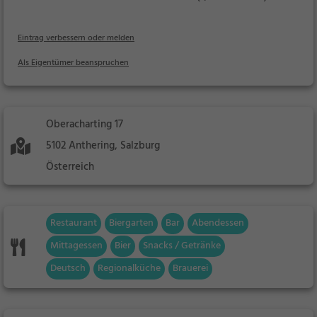
Eintrag verbessern oder melden
Als Eigentümer beanspruchen
Oberacharting 17
5102 Anthering, Salzburg
Österreich
Restaurant
Biergarten
Bar
Abendessen
Mittagessen
Bier
Snacks / Getränke
Deutsch
Regionalküche
Brauerei