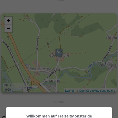
+
−
300 m
1000 ft
Leaflet
| ©
OpenStreetMap contributors
Willkommen auf FreizeitMonster.de