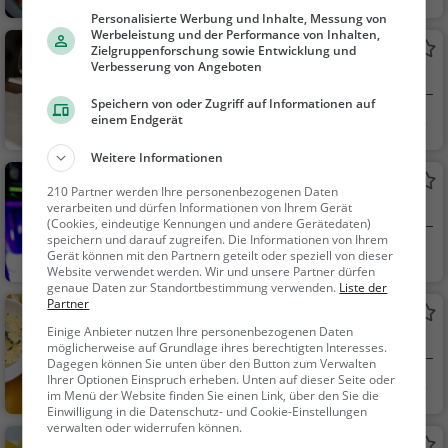
arten, Café, Pizza, Ab
Personalisierte Werbung und Inhalte, Messung von
endessen, Italienisch,
Werbeleistung und der Performance von Inhalten,
Curry House
Zielgruppenforschung sowie Entwicklung und
Mittagessen, Bier, Sn
Verbesserung von Angeboten
Restaurant in Bad Orb
acks / Getränke, Deut
sch, Regionalküche, K
Speichern von oder Zugriff auf Informationen auf
Bad Orb
Restaurant, Aben
einem Endgerät
affee / Kuchen, Frühs
dessen, Mittagessen
tück, Gebäck / Teigw
Weitere Informationen
aren, Europäisch, Kon
Barbylon
210 Partner werden Ihre personenbezogenen Daten
tinental, Vegetarisch,
Bar in Bad Orb
verarbeiten und dürfen Informationen von Ihrem Gerät
Mediterran, Nudeln
(Cookies, eindeutige Kennungen und andere Gerätedaten)
speichern und darauf zugreifen. Die Informationen von Ihrem
Bad Orb
Bar, Bier, Wein, Sn
Gerät können mit den Partnern geteilt oder speziell von dieser
Website verwendet werden. Wir und unsere Partner dürfen
acks / Getränke
genaue Daten zur Standortbestimmung verwenden.
Liste der
Partner
Kärrners Hausbrauerei
Einige Anbieter nutzen Ihre personenbezogenen Daten
Restaurant in Bad Orb
möglicherweise auf Grundlage ihres berechtigten Interesses.
Dagegen können Sie unten über den Button zum Verwalten
Ihrer Optionen Einspruch erheben. Unten auf dieser Seite oder
Bad Orb
Restaurant, Aben
im Menü der Website finden Sie einen Link, über den Sie die
dessen, Mittagessen,
Einwilligung in die Datenschutz- und Cookie-Einstellungen
verwalten oder widerrufen können.
Brauerei, Bier, Snacks
Il Ristorante Toskana