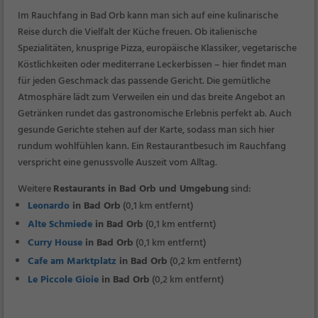
Im Rauchfang in Bad Orb kann man sich auf eine kulinarische
Reise durch die Vielfalt der Küche freuen. Ob italienische
Spezialitäten, knusprige Pizza, europäische Klassiker, vegetarische
Köstlichkeiten oder mediterrane Leckerbissen – hier findet man
für jeden Geschmack das passende Gericht. Die gemütliche
Atmosphäre lädt zum Verweilen ein und das breite Angebot an
Getränken rundet das gastronomische Erlebnis perfekt ab. Auch
gesunde Gerichte stehen auf der Karte, sodass man sich hier
rundum wohlfühlen kann. Ein Restaurantbesuch im Rauchfang
verspricht eine genussvolle Auszeit vom Alltag.
Weitere
Restaurants in Bad Orb und Umgebung
sind:
Leonardo
in Bad Orb
(0,1 km entfernt)
Alte Schmiede
in Bad Orb
(0,1 km entfernt)
Curry House
in Bad Orb
(0,1 km entfernt)
Cafe am Marktplatz
in Bad Orb
(0,2 km entfernt)
Le Piccole Gioie
in Bad Orb
(0,2 km entfernt)