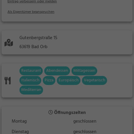
Eintrag verbessern oder melden
Als Eigentümer beanspruchen
Gutenbergstraße 15
63619 Bad Orb
Restaurant
Abendessen
Mittagessen
Italienisch
Pizza
Europäisch
Vegetarisch
Mediterran
Öffnungszeiten
Montag
geschlossen
Dienstag
geschlossen