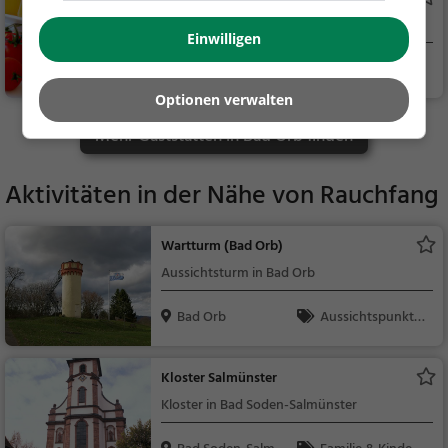
/ Getränke, Europäisc
Italienisches Restaurant in Bad Orb
h, Kontinental
Einwilligen
Bad Orb
Restaurant, Italie
nisch, Pizza, Europäis
Optionen verwalten
ch, Mittagessen, Abe
Mehr Gaststätten in Bad Orb finden
ndessen, Vegetarisc
h, Mediterran
Aktivitäten in der Nähe von
Rauchfang
Wartturm (Bad Orb)
Aussichtsturm in Bad Orb
Bad Orb
Aussichtspunkt, F
amilie & Kinder, Natu
r
Kloster Salmünster
Kloster in Bad Soden-Salmünster