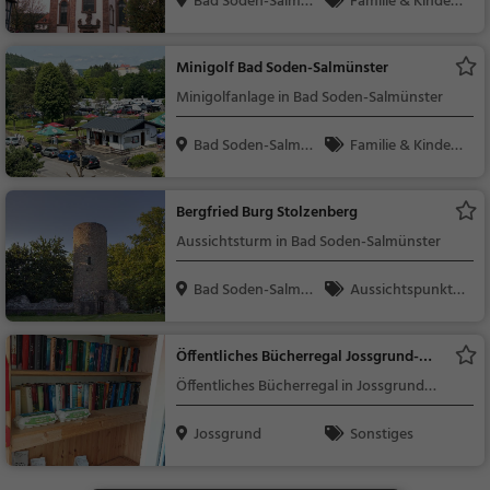
Bad Soden-Salmün
Familie & Kinder,
ster
Sehenswürdigkeit
Minigolf Bad Soden-Salmünster
Minigolfanlage in Bad Soden-Salmünster
Bad Soden-Salmün
Familie & Kinder,
ster
Sport
Bergfried Burg Stolzenberg
Aussichtsturm in Bad Soden-Salmünster
Bad Soden-Salmün
Aussichtspunkt, F
ster
amilie & Kinder, Natu
r
Öffentliches Bücherregal Jossgrund-
Lettgenbrunn
Öffentliches Bücherregal in Jossgrund
(Lettgenbrunn)
Jossgrund
Sonstiges