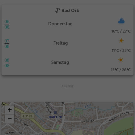
Bad Orb
06
Donnerstag
08
16°C / 27°C
07
Freitag
08
11°C / 25°C
08
Samstag
08
13°C / 28°C
+
−