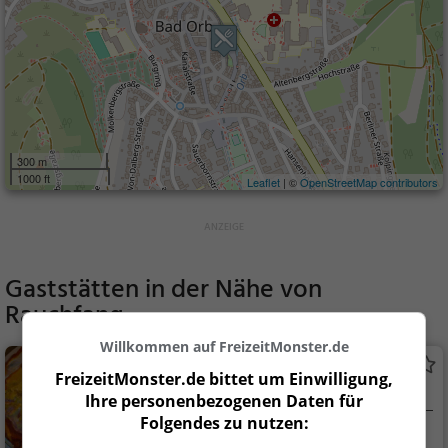
300 m
1000 ft
Leaflet
| ©
OpenStreetMap contributors
Gaststätten in der Nähe von
Rauchfang
Willkommen auf FreizeitMonster.de
Leonardo
FreizeitMonster.de bittet um Einwilligung,
Pizzeria in Bad Orb
Ihre personenbezogenen Daten für
Folgendes zu nutzen:
Bad Orb
Restaurant, Bierg