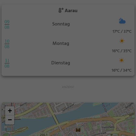
Aarau
09
Sonntag
08
17°C / 37°C
10
Montag
08
16°C / 35°C
11
Dienstag
08
16°C / 34°C
+
−