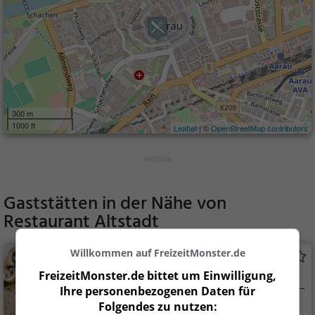
300 m
1000 ft
Leaflet
| ©
OpenStreetMap contributors
Gaststätten in der Nähe von
Restaurant Altstadt
Willkommen auf FreizeitMonster.de
Mulia Restaurant
FreizeitMonster.de bittet um Einwilligung,
Schweizerisches Restaurant in Aarau
Ihre personenbezogenen Daten für
Folgendes zu nutzen:
Aarau, Schweiz
Restaurant, Schw