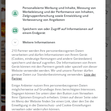
eizerisch, Regionalkü
Personalisierte Werbung und Inhalte, Messung von
che, Mittagessen, Ab
Werbeleistung und der Performance von Inhalten,
HOBO Bar
endessen
Zielgruppenforschung sowie Entwicklung und
Bar in Aarau
Verbesserung von Angeboten
Speichern von oder Zugriff auf Informationen auf
Aarau, Schweiz
Bar, Bier, Wein, Sn
einem Endgerät
acks / Getränke
Weitere Informationen
Honey
210 Partner werden Ihre personenbezogenen Daten
Café in Aarau
verarbeiten und dürfen Informationen von Ihrem Gerät
(Cookies, eindeutige Kennungen und andere Gerätedaten)
Aarau, Schweiz
Café, Snacks / Ge
speichern und darauf zugreifen. Die Informationen von Ihrem
Gerät können mit den Partnern geteilt oder speziell von dieser
tränke, Gebäck / Teig
Website verwendet werden. Wir und unsere Partner dürfen
waren, Kaffee / Kuch
genaue Daten zur Standortbestimmung verwenden.
Liste der
Restaurant Waage
Partner
en
Restaurant in Aarau
Einige Anbieter nutzen Ihre personenbezogenen Daten
möglicherweise auf Grundlage ihres berechtigten Interesses.
Dagegen können Sie unten über den Button zum Verwalten
Aarau, Schweiz
Restaurant, Aben
Ihrer Optionen Einspruch erheben. Unten auf dieser Seite oder
dessen, Mittagessen
im Menü der Website finden Sie einen Link, über den Sie die
Einwilligung in die Datenschutz- und Cookie-Einstellungen
verwalten oder widerrufen können.
El Camino