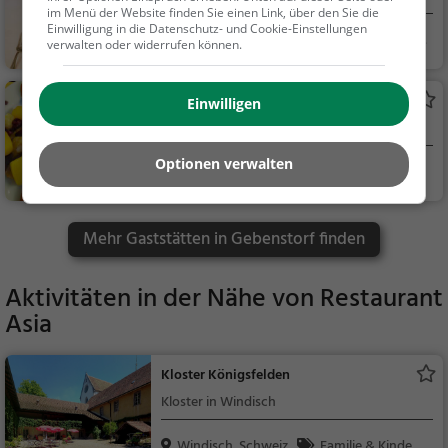
im Menü der Website finden Sie einen Link, über den Sie die
Einwilligung in die Datenschutz- und Cookie-Einstellungen
Windisch, Schweiz
Restaurant, Aben
verwalten oder widerrufen können.
dessen, Mittagessen
Cherne
Einwilligen
Schweizerisches Restaurant in Gebenstorf
Optionen verwalten
Gebenstorf, Schw
Restaurant, Schw
eiz
eizerisch, Regionalkü
che, Mittagessen, Ab
Mehr Gaststätten in Gebenstorf finden
endessen
Aktivitäten in der Nähe von
Restaurant
Asia
Kloster Königsfelden
Kloster in Windisch
Windisch, Schweiz
Familie & Kinder,