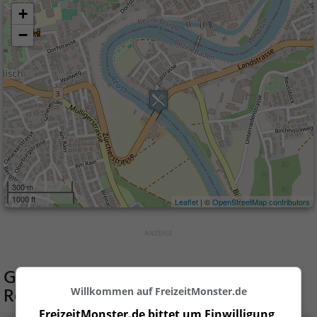
+
−
300 m
1000 ft
Leaflet
| ©
OpenStreetMap contributors
Gaststätten in der Nähe von
Restaurant Asia
Willkommen auf FreizeitMonster.de
FreizeitMonster.de bittet um Einwilligung,