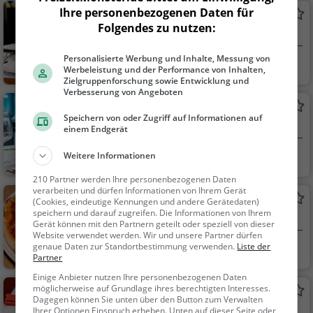
Ihre personenbezogenen Daten für
Löwen
Folgendes zu nutzen:
Restaurant in Windisch
Personalisierte Werbung und Inhalte, Messung von
Windisch, Schweiz
Restaurant, Aben
Werbeleistung und der Performance von Inhalten,
dessen, Mittagessen
Zielgruppenforschung sowie Entwicklung und
Verbesserung von Angeboten
Kurve
Speichern von oder Zugriff auf Informationen auf
Restaurant in Windisch
einem Endgerät
Windisch, Schweiz
Restaurant, Aben
Weitere Informationen
dessen, Mittagessen
210 Partner werden Ihre personenbezogenen Daten
verarbeiten und dürfen Informationen von Ihrem Gerät
Lenzo Palace
(Cookies, eindeutige Kennungen und andere Gerätedaten)
speichern und darauf zugreifen. Die Informationen von Ihrem
Restaurant in Windisch
Gerät können mit den Partnern geteilt oder speziell von dieser
Website verwendet werden. Wir und unsere Partner dürfen
genaue Daten zur Standortbestimmung verwenden.
Liste der
Windisch, Schweiz
Restaurant, Aben
Partner
dessen, Mittagessen,
Einige Anbieter nutzen Ihre personenbezogenen Daten
Pizza, Italienisch
möglicherweise auf Grundlage ihres berechtigten Interesses.
Begegnungszentrum
Dagegen können Sie unten über den Button zum Verwalten
Restaurant in Windisch
Ihrer Optionen Einspruch erheben. Unten auf dieser Seite oder