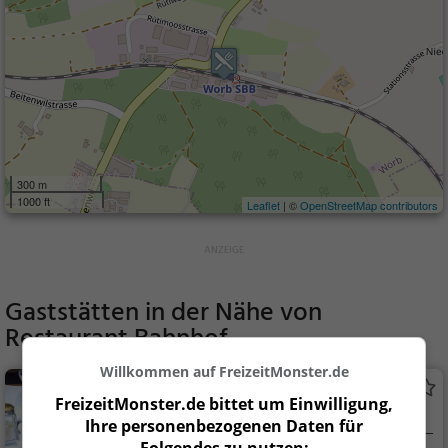
300 m
1000 ft
Leaflet
| ©
OpenStreetMap contributors
Gaststätten in der Nähe von
Restaurant Bahnhof
Willkommen auf FreizeitMonster.de
Kreuz
FreizeitMonster.de bittet um Einwilligung,
Restaurant in Rubigen
Ihre personenbezogenen Daten für
Folgendes zu nutzen: