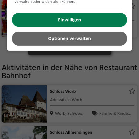
ck / Teigwaren, Snac
verwalten oder widerrufen können.
WOODYS
ks / Getränke
Bar in Worb
Einwilligen
Worb, Schweiz
Bar, Bier, Wein, Sn
acks / Getränke
Optionen verwalten
Mehr Gaststätten in Worb finden
Aktivitäten in der Nähe von
Restaurant
Bahnhof
Schloss Worb
Adelssitz in Worb
Worb, Schweiz
Familie & Kinder,
Sehenswürdigkeit
Schloss Allmendingen