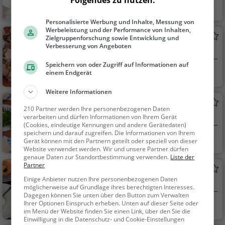
Rubigen, Schweiz
Restaurant, Aben
dessen, Mittagessen
Personalisierte Werbung und Inhalte, Messung von
Werbeleistung und der Performance von Inhalten,
Migros Restaurant
Zielgruppenforschung sowie Entwicklung und
Verbesserung von Angeboten
Restaurant in Worb
Speichern von oder Zugriff auf Informationen auf
Worb, Schweiz
Restaurant, Café,
einem Endgerät
Abendessen, Mittage
Weitere Informationen
ssen, Kaffee / Kuche
Restaurant Sternen
n, Frühstück, Gebäck
210 Partner werden Ihre personenbezogenen Daten
Restaurant in Worb
verarbeiten und dürfen Informationen von Ihrem Gerät
/ Teigwaren, Vegetari
(Cookies, eindeutige Kennungen und andere Gerätedaten)
sch
speichern und darauf zugreifen. Die Informationen von Ihrem
Worb, Schweiz
Restaurant, Aben
Gerät können mit den Partnern geteilt oder speziell von dieser
Website verwendet werden. Wir und unsere Partner dürfen
dessen, Mittagessen
genaue Daten zur Standortbestimmung verwenden.
Liste der
Partner
Confiserie Berger
Einige Anbieter nutzen Ihre personenbezogenen Daten
Café in Worb
möglicherweise auf Grundlage ihres berechtigten Interesses.
Dagegen können Sie unten über den Button zum Verwalten
Ihrer Optionen Einspruch erheben. Unten auf dieser Seite oder
Worb, Schweiz
Café, Kaffee / Kuc
im Menü der Website finden Sie einen Link, über den Sie die
hen, Frühstück, Gebä
Einwilligung in die Datenschutz- und Cookie-Einstellungen