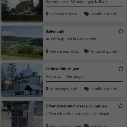
Herrenhaus in Allmendingen b. Bern
Allmendingen b. B
Familie & Kinder,
ern...
Sehenswürdigkeit
Ballenbühl
Aussichtspunkt in Gysenstein
Gysenstein, Schwe
Aussichtspunkt, F
iz
amilie & Kinder, Natu
r
Schloss Münsingen
Adelssitz in Münsingen
Münsingen, Schwe
Familie & Kinder,
iz
Sehenswürdigkeit
Öffentliches Bücherregal Gümligen
Öffentliches Bücherregal in Gümligen
Gümligen, Schweiz
Sonstiges