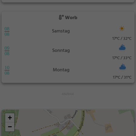
Worb
08
Samstag
08
17°C / 32°C
09
Sonntag
08
17°C / 33°C
10
Montag
08
17°C / 31°C
+
−