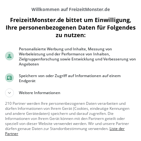
Willkommen auf FreizeitMonster.de
FreizeitMonster.de bittet um Einwilligung,
Ihre personenbezogenen Daten für Folgendes
zu nutzen:
Personalisierte Werbung und Inhalte, Messung von
300 m
Werbeleistung und der Performance von Inhalten,
1000 ft
Zielgruppenforschung sowie Entwicklung und Verbesserung von
Angeboten
Speichern von oder Zugriff auf Informationen auf einem
Endgerät
Gaststätten in der Nähe von
Restauran
Weitere Informationen
210 Partner werden Ihre personenbezogenen Daten verarbeiten und
DaLeo Pizzeria
dürfen Informationen von Ihrem Gerät (Cookies, eindeutige Kennungen
und andere Gerätedaten) speichern und darauf zugreifen. Die
Pizzeria in Darmstadt
Informationen von Ihrem Gerät können mit den Partnern geteilt oder
speziell von dieser Website verwendet werden. Wir und unsere Partner
Darmstadt
Restaura
dürfen genaue Daten zur Standortbestimmung verwenden.
Liste der
Partner
nt, Pizza, Abe