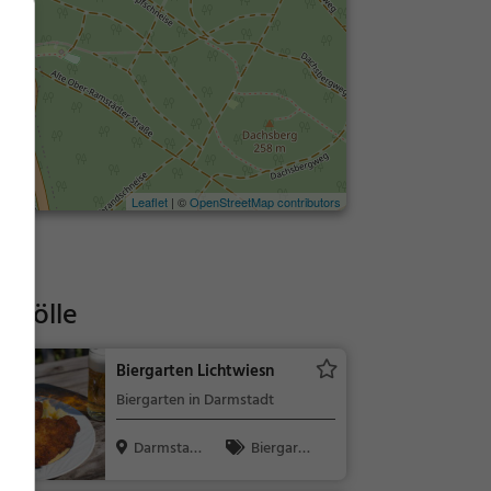
Leaflet
| ©
OpenStreetMap contributors
t Bölle
Biergarten Lichtwiesn
Biergarten in Darmstadt
Darmstad
Biergarte
t
n, Bier, Snack