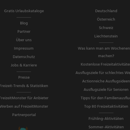
Gratis Urlaubskataloge
Deutschland
Österreich
Blog
Schweiz
Partner
Liechtenstein
Über uns
Impressum
Was kann man am Wochene
machen?
Datenschutz
Kostenlose Freizeitaktivitäte
Jobs & Karriere
Ausflugsziele für schlechtes We
Presse
Actionreiche Ausflugsidee
Freizeit-Trends & Statistiken
Ausflugsziele für Senioren
FreizeitMonster für Anbieter
Tipps für den Familienausflu
Werben auf FreizeitMonster
Top 80 Freizeitaktivitäten
Partnerportal
Frühling-Aktivitäten
Sommer-Aktivitäten