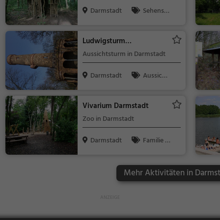
Darmstadt
Sehensw
ürdigkeit
Ludwigsturm
(Ludwigshöhe)
Aussichtsturm in Darmstadt
Darmstadt
Aussicht
spunkt, Famil
ie & Kinder,
Vivarium Darmstadt
Natur
Zoo in Darmstadt
Darmstadt
Familie &
Kinder, Natur
Mehr Aktivitäten in Darmst