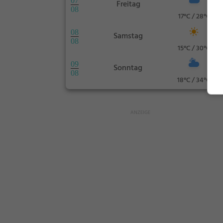
07
Freitag
08
17°C / 28°C
08
Samstag
08
15°C / 30°C
09
Sonntag
08
18°C / 34°C