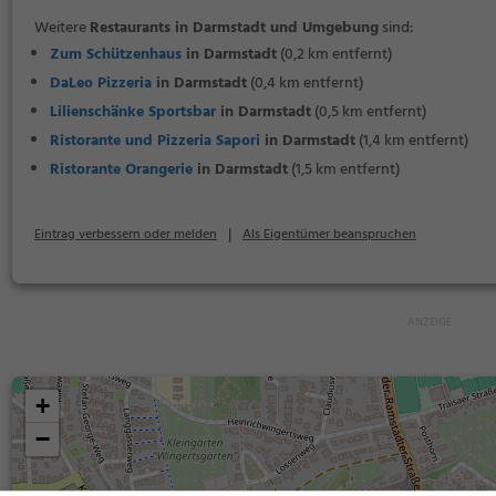
Weitere
Restaurants in Darmstadt und Umgebung
sind:
Zum Schützenhaus
in Darmstadt
(0,2 km entfernt)
DaLeo Pizzeria
in Darmstadt
(0,4 km entfernt)
Lilienschänke Sportsbar
in Darmstadt
(0,5 km entfernt)
Ristorante und Pizzeria Sapori
in Darmstadt
(1,4 km entfernt)
Ristorante Orangerie
in Darmstadt
(1,5 km entfernt)
|
Eintrag verbessern oder melden
Als Eigentümer beanspruchen
+
−