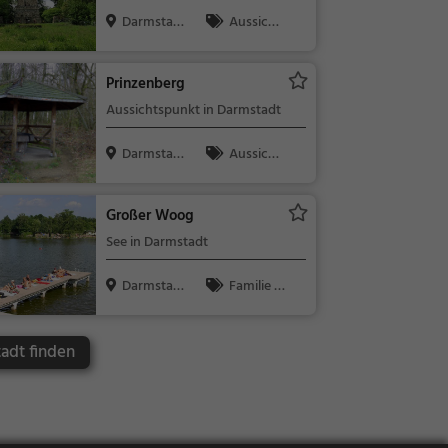
Darmstad
Aussicht
t
spunkt, Fami
lie & Kinder,
Prinzenberg
Natur
Aussichtspunkt in Darmstadt
Darmstad
Aussicht
t
spunkt, Fami
lie & Kinder,
Großer Woog
Natur
See in Darmstadt
Darmstad
Familie &
t
Kinder, Natu
r, See
adt finden