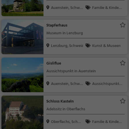
Auenstein, Schwei
Familie & Kinder,
z
Sehenswürdigkeit
Stapferhaus
Museum in Lenzburg
Lenzburg, Schweiz
Kunst & Museen
Gisliflue
Aussichtspunkt in Auenstein
Auenstein, Schwei
Aussichtspunkt, F
z
amilie & Kinder, Natu
r
Schloss Kasteln
Adelssitz in Oberflachs
Oberflachs, Schwei
Familie & Kinder,
z
Sehenswürdigkeit