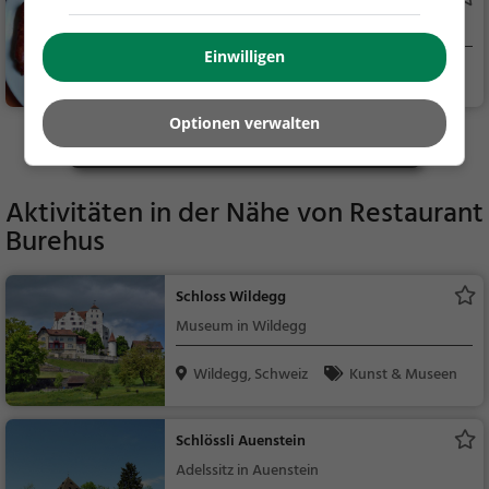
endessen
Schweizerisches Restaurant in Veltheim AG
Einwilligen
Veltheim AG, Sch
Restaurant, Schw
weiz
eizerisch, Regionalkü
Optionen verwalten
che, Mittagessen, Ab
Mehr Gaststätten in Veltheim AG finden
endessen
Aktivitäten in der Nähe von
Restaurant
Burehus
Schloss Wildegg
Museum in Wildegg
Wildegg, Schweiz
Kunst & Museen
Schlössli Auenstein
Adelssitz in Auenstein