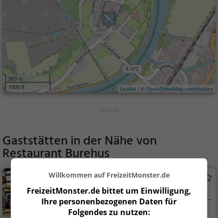
300 m
1000 ft
Leaflet
| ©
OpenStreetMap contributors
Gaststätten in der Nähe von
Restaurant Burehus
Willkommen auf FreizeitMonster.de
Moosberger
FreizeitMonster.de bittet um Einwilligung,
Bar in Möriken AG
Ihre personenbezogenen Daten für
Folgendes zu nutzen:
Möriken AG, Schw
Bar, Café, Restaur