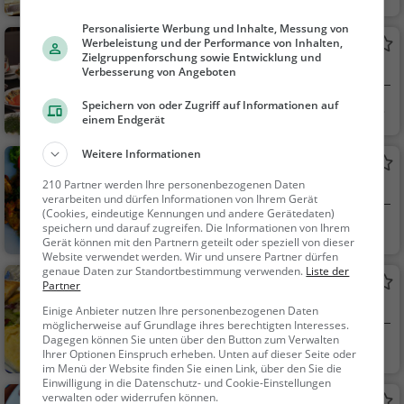
eiz
ant, Grill, Snacks / Ge
Personalisierte Werbung und Inhalte, Messung von
tränke, Bier, Wein, Ka
Werbeleistung und der Performance von Inhalten,
Aarehuus
ffee / Kuchen, Gebäc
Zielgruppenforschung sowie Entwicklung und
Restaurant in Holderbank AG
k / Teigwaren, Abend
Verbesserung von Angeboten
essen, Mittagessen
Speichern von oder Zugriff auf Informationen auf
Holderbank AG, Sc
Restaurant, Aben
einem Endgerät
hwe...
dessen, Mittagessen
Weitere Informationen
Diaw
210 Partner werden Ihre personenbezogenen Daten
Thailändisches Restaurant in Möriken AG
verarbeiten und dürfen Informationen von Ihrem Gerät
(Cookies, eindeutige Kennungen und andere Gerätedaten)
Möriken AG, Schw
Restaurant, Thailä
speichern und darauf zugreifen. Die Informationen von Ihrem
Gerät können mit den Partnern geteilt oder speziell von dieser
eiz
ndisch, Asiatisch, Abe
Website verwendet werden. Wir und unsere Partner dürfen
ndessen, Mittagesse
genaue Daten zur Standortbestimmung verwenden.
Liste der
Gasthaus Rössli
Partner
n, Vegetarisch, Curry
Schweizerisches Restaurant in Wildegg
Einige Anbieter nutzen Ihre personenbezogenen Daten
möglicherweise auf Grundlage ihres berechtigten Interesses.
Dagegen können Sie unten über den Button zum Verwalten
Wildegg, Schweiz
Restaurant, Schw
Ihrer Optionen Einspruch erheben. Unten auf dieser Seite oder
eizerisch, Regionalkü
im Menü der Website finden Sie einen Link, über den Sie die
Einwilligung in die Datenschutz- und Cookie-Einstellungen
che, Mittagessen, Ab
verwalten oder widerrufen können.
Bären Veltheim