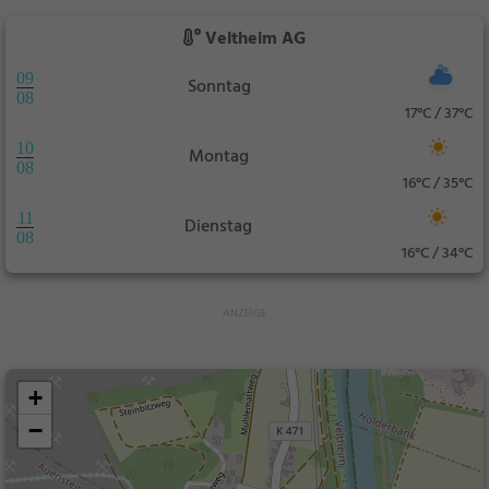
Veltheim AG
09
Sonntag
08
17°C / 37°C
10
Montag
08
16°C / 35°C
11
Dienstag
08
16°C / 34°C
+
−