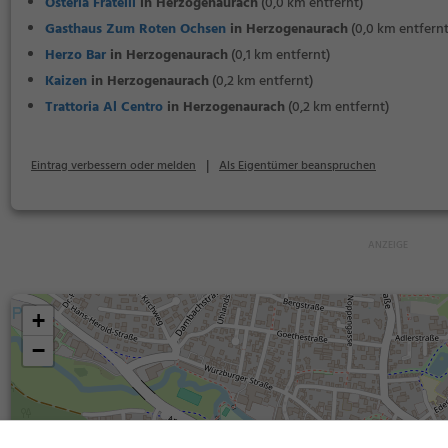
Osteria Fratelli
in Herzogenaurach
(0,0 km entfernt)
Gasthaus Zum Roten Ochsen
in Herzogenaurach
(0,0 km entfernt
Herzo Bar
in Herzogenaurach
(0,1 km entfernt)
Kaizen
in Herzogenaurach
(0,2 km entfernt)
Trattoria Al Centro
in Herzogenaurach
(0,2 km entfernt)
|
Eintrag verbessern oder melden
Als Eigentümer beanspruchen
+
−