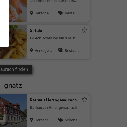
Japanisches Restaurant in
en, Abendes
Herzogenaurach
sen
Herzogen
Restaura
aurach
nt, Sushi, Asi
atisch, Japan
Sirtaki
isch, Abende
Griechisches Restaurant in
ssen, Mittag
Herzogenaurach
essen, Veget
Herzogen
Restaura
arisch
aurach
nt, Griechisc
h, Gyros, Mit
aurach finden
tagessen, Ab
endessen
 Ignatz
Rathaus Herzogenaurach
Rathaus in Herzogenaurach
Herzogen
Sehensw
aurach
ürdigkeit