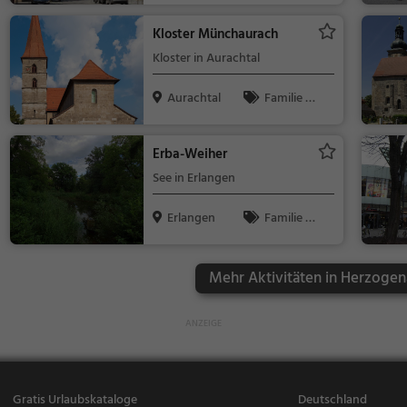
nswürdigkeit
Kloster Münchaurach
Kloster in Aurachtal
Aurachtal
Familie &
Kinder, Sehe
nswürdigkeit
Erba-Weiher
See in Erlangen
Erlangen
Familie &
Kinder, Natu
r, See
Mehr Aktivitäten in Herzogen
Gratis Urlaubskataloge
Deutschland