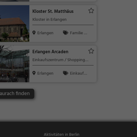
Kloster St. Matthäus
Kloster in Erlangen
Erlangen
Familie &
Kinder, Sehe
nswürdigkeit
Erlangen Arcaden
Einkaufszentrum / Shopping
Mall in Erlangen
Erlangen
Einkaufe
n & Shoppin
g
aurach finden
Aktivitäten in Berlin