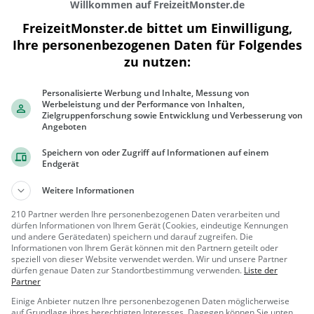
Willkommen auf FreizeitMonster.de
FreizeitMonster.de bittet um Einwilligung,
Ihre personenbezogenen Daten für Folgendes
zu nutzen:
300 m
Personalisierte Werbung und Inhalte, Messung von
1000 ft
Werbeleistung und der Performance von Inhalten,
Zielgruppenforschung sowie Entwicklung und Verbesserung von
Angeboten
Speichern von oder Zugriff auf Informationen auf einem
Gaststätten in der Nähe von
Restauran
Endgerät
Weitere Informationen
Eiscafé Cortina
210 Partner werden Ihre personenbezogenen Daten verarbeiten und
Eiscafé / Eisdiele in
dürfen Informationen von Ihrem Gerät (Cookies, eindeutige Kennungen
und andere Gerätedaten) speichern und darauf zugreifen. Die
Herzogenaurach
Informationen von Ihrem Gerät können mit den Partnern geteilt oder
Herzogen
Eiscafé /
speziell von dieser Website verwendet werden. Wir und unsere Partner
aurach
Eisdiele, Eisdi
dürfen genaue Daten zur Standortbestimmung verwenden.
Liste der
Partner
ele
Herzo Bar
Einige Anbieter nutzen Ihre personenbezogenen Daten möglicherweise
auf Grundlage ihres berechtigten Interesses. Dagegen können Sie unten