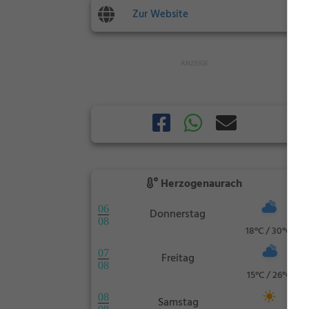
Zur Website
Herzogenaurach
06
Donnerstag
08
18°C / 30°C
07
Freitag
08
15°C / 26°C
08
Samstag