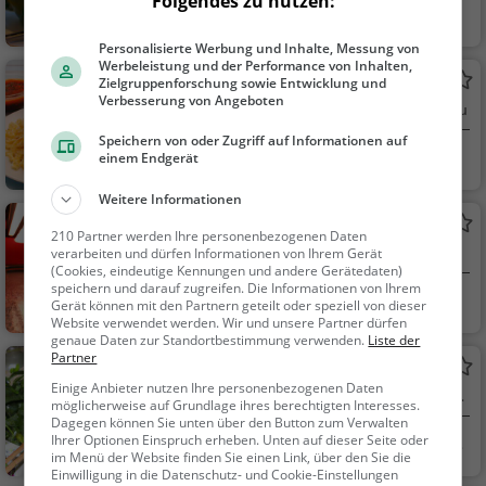
Folgendes zu nutzen:
Wangen im Allgäu
Café, Kaffee / Kuc
hen, Frühstück, Gebä
Personalisierte Werbung und Inhalte, Messung von
ck / Teigwaren
Werbeleistung und der Performance von Inhalten,
Ristorante Paradiso
Zielgruppenforschung sowie Entwicklung und
Verbesserung von Angeboten
Italienisches Restaurant in Wangen im Allgäu
Speichern von oder Zugriff auf Informationen auf
Wangen im Allgäu
Restaurant, Italie
einem Endgerät
nisch, Pizza, Europäis
Weitere Informationen
ch, Mittagessen, Abe
Vivo
ndessen, Vegetarisc
210 Partner werden Ihre personenbezogenen Daten
Bar in Wangen im Allgäu
verarbeiten und dürfen Informationen von Ihrem Gerät
h, Mediterran
(Cookies, eindeutige Kennungen und andere Gerätedaten)
speichern und darauf zugreifen. Die Informationen von Ihrem
Wangen im Allgäu
Bar, Restaurant, B
Gerät können mit den Partnern geteilt oder speziell von dieser
Website verwendet werden. Wir und unsere Partner dürfen
iergarten, Café, Bier,
genaue Daten zur Standortbestimmung verwenden.
Liste der
Wein, Snacks / Geträ
Partner
Viethaus Imbiss
nke, Deutsch, Mittag
Einige Anbieter nutzen Ihre personenbezogenen Daten
Vietnamesisches Restaurant in Wangen im
essen, Abendessen, E
möglicherweise auf Grundlage ihres berechtigten Interesses.
Allgäu
Dagegen können Sie unten über den Button zum Verwalten
uropäisch, Regionalk
Ihrer Optionen Einspruch erheben. Unten auf dieser Seite oder
Wangen im Allgäu
Restaurant, Vietn
üche, Frühstück, Bru
im Menü der Website finden Sie einen Link, über den Sie die
amesisch, Asiatisch,
nch, Gebäck / Teigwa
Einwilligung in die Datenschutz- und Cookie-Einstellungen