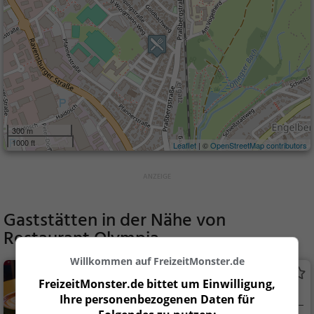
300 m
1000 ft
Leaflet
| ©
OpenStreetMap contributors
Gaststätten in der Nähe von
Restaurant Olympia
Willkommen auf FreizeitMonster.de
Bistro Royal
FreizeitMonster.de bittet um Einwilligung,
Café in Wangen im Allgäu
Ihre personenbezogenen Daten für