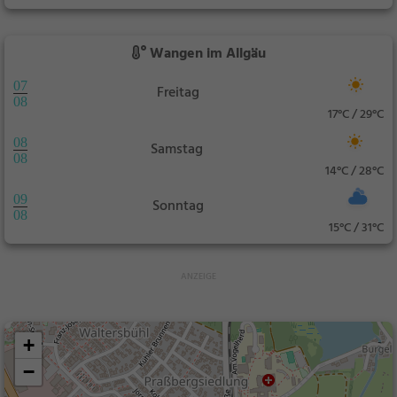
Wangen im Allgäu
07
Freitag
08
17°C / 29°C
08
Samstag
08
14°C / 28°C
09
Sonntag
08
15°C / 31°C
+
−