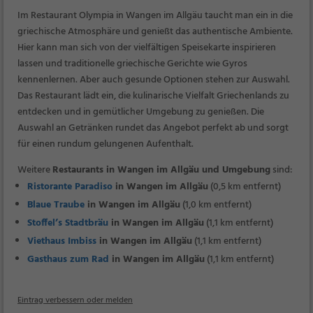
Im Restaurant Olympia in Wangen im Allgäu taucht man ein in die
griechische Atmosphäre und genießt das authentische Ambiente.
Hier kann man sich von der vielfältigen Speisekarte inspirieren
lassen und traditionelle griechische Gerichte wie Gyros
kennenlernen. Aber auch gesunde Optionen stehen zur Auswahl.
Das Restaurant lädt ein, die kulinarische Vielfalt Griechenlands zu
entdecken und in gemütlicher Umgebung zu genießen. Die
Auswahl an Getränken rundet das Angebot perfekt ab und sorgt
für einen rundum gelungenen Aufenthalt.
Weitere
Restaurants in Wangen im Allgäu und Umgebung
sind:
Ristorante Paradiso
in Wangen im Allgäu
(0,5 km entfernt)
Blaue Traube
in Wangen im Allgäu
(1,0 km entfernt)
Stoffel’s Stadtbräu
in Wangen im Allgäu
(1,1 km entfernt)
Viethaus Imbiss
in Wangen im Allgäu
(1,1 km entfernt)
Gasthaus zum Rad
in Wangen im Allgäu
(1,1 km entfernt)
Eintrag verbessern oder melden