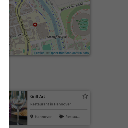
Leaflet
| ©
OpenStreetMap contributors
 II
Grill Art
Restaurant in Hannover
Hannover
Restaura
nt, Abendess