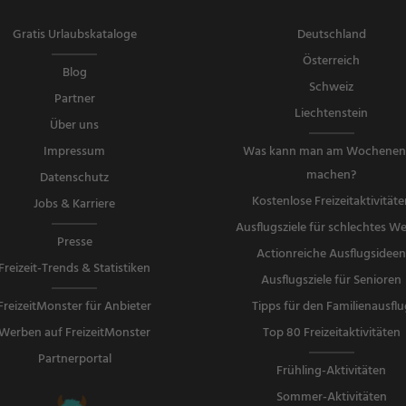
Gratis Urlaubskataloge
Deutschland
Österreich
Blog
Schweiz
Partner
Liechtenstein
Über uns
Impressum
Was kann man am Wochene
machen?
Datenschutz
Kostenlose Freizeitaktivitäte
Jobs & Karriere
Ausflugsziele für schlechtes We
Presse
Actionreiche Ausflugsidee
Freizeit-Trends & Statistiken
Ausflugsziele für Senioren
FreizeitMonster für Anbieter
Tipps für den Familienausflu
Werben auf FreizeitMonster
Top 80 Freizeitaktivitäten
Partnerportal
Frühling-Aktivitäten
Sommer-Aktivitäten