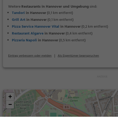
Weitere
Restaurants in Hannover und Umgebung
sind:
Tandori
in Hannover
(0,1 km entfernt)
Grill Art
in Hannover
(0,1 km entfernt)
Pizza Service Hannover Vital
in Hannover
(0,2 km entfernt)
Restaurant Algarve
in Hannover
(0,4 km entfernt)
Pizzeria Napoli
in Hannover
(0,5 km entfernt)
|
Eintrag verbessern oder melden
Als Eigentümer beanspruchen
+
−