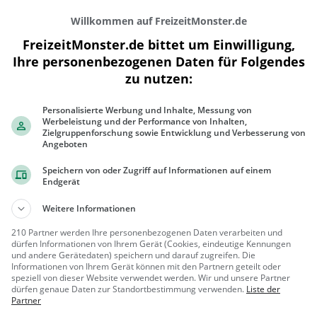
Willkommen auf FreizeitMonster.de
FreizeitMonster.de bittet um Einwilligung,
Ihre personenbezogenen Daten für Folgendes
zu nutzen:
Personalisierte Werbung und Inhalte, Messung von
200 m
Werbeleistung und der Performance von Inhalten,
500 ft
Zielgruppenforschung sowie Entwicklung und Verbesserung von
Angeboten
Speichern von oder Zugriff auf Informationen auf einem
Endgerät
Gaststätten in der Nähe von
Rias Baixas
Weitere Informationen
210 Partner werden Ihre personenbezogenen Daten verarbeiten und
Tandori
dürfen Informationen von Ihrem Gerät (Cookies, eindeutige Kennungen
und andere Gerätedaten) speichern und darauf zugreifen. Die
Pizzeria in Hannover
Informationen von Ihrem Gerät können mit den Partnern geteilt oder
speziell von dieser Website verwendet werden. Wir und unsere Partner
Hannover
Restaura
dürfen genaue Daten zur Standortbestimmung verwenden.
Liste der
Partner
nt, Pizza, Abe