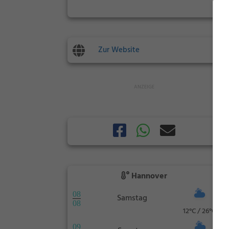
Zur Website
Hannover
08
Samstag
08
12°C / 26°C
09