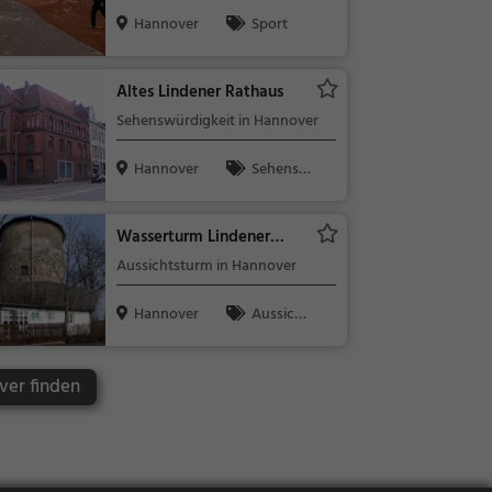
Hannover
Sport
Altes Lindener Rathaus
Sehenswürdigkeit in Hannover
Hannover
Sehensw
ürdigkeit
Wasserturm Lindener
Berg
Aussichtsturm in Hannover
Hannover
Aussicht
spunkt, Fami
lie & Kinder,
ver finden
Natur