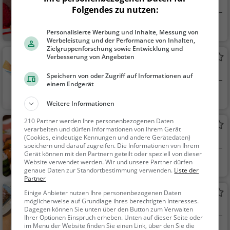
Eiscafé / Eisdiele in Bühl
Folgendes zu nutzen:
Bühl
Eiscafé / Eisdiele,
Personalisierte Werbung und Inhalte, Messung von
Eisdiele
Werbeleistung und der Performance von Inhalten,
Zielgruppenforschung sowie Entwicklung und
Eiscafe Italia
Verbesserung von Angeboten
Eiscafé / Eisdiele in Bühl
Speichern von oder Zugriff auf Informationen auf
einem Endgerät
Bühl
Eiscafé / Eisdiele,
Weitere Informationen
Eisdiele
210 Partner werden Ihre personenbezogenen Daten
Taumi
verarbeiten und dürfen Informationen von Ihrem Gerät
(Cookies, eindeutige Kennungen und andere Gerätedaten)
Restaurant in Bühl
speichern und darauf zugreifen. Die Informationen von Ihrem
Gerät können mit den Partnern geteilt oder speziell von dieser
Bühl
Restaurant, Fusio
Website verwendet werden. Wir und unsere Partner dürfen
genaue Daten zur Standortbestimmung verwenden.
Liste der
nsküche, Japanisch,
Partner
Asiatisch, Abendesse
Café Chat Noir
Einige Anbieter nutzen Ihre personenbezogenen Daten
n, Sushi, Mittagessen,
möglicherweise auf Grundlage ihres berechtigten Interesses.
Café in Bühl
Vegetarisch, Meeresf
Dagegen können Sie unten über den Button zum Verwalten
Ihrer Optionen Einspruch erheben. Unten auf dieser Seite oder
rüchte, Fisch, Vietna
im Menü der Website finden Sie einen Link, über den Sie die
Bühl
Café, Kaffee / Kuc