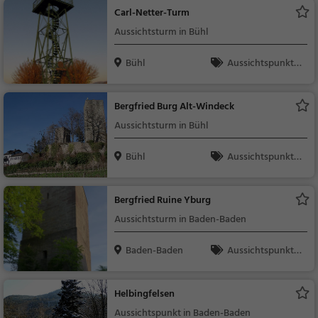
r
Carl-Netter-Turm
Aussichtsturm in Bühl
Bühl
Aussichtspunkt, F
amilie & Kinder, Natu
r
Bergfried Burg Alt-Windeck
Aussichtsturm in Bühl
Bühl
Aussichtspunkt, F
amilie & Kinder, Natu
r
Bergfried Ruine Yburg
Aussichtsturm in Baden-Baden
Baden-Baden
Aussichtspunkt, F
amilie & Kinder, Natu
r
Helbingfelsen
Aussichtspunkt in Baden-Baden