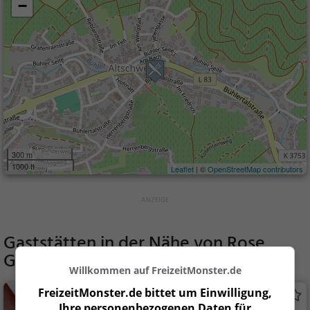
−
300 m
1000 ft
Leaflet
| ©
OpenStreetMap contributors
Gaststätten in der Nähe von
Rose
Garden
Willkommen auf FreizeitMonster.de
FreizeitMonster.de bittet um Einwilligung,
Eiscafe Venezia
Ihre personenbezogenen Daten für