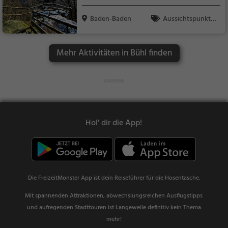
Baden-Baden
Aussichtspunkt, F
amilie & Kinder, Natu
r
Mehr Aktivitäten in Bühl finden
Hol' dir die App!
Die FreizeitMonster App ist dein Reiseführer für die Hosentasche.
Mit spannenden Attraktionen, abwechslungsreichen Ausflugstipps
und aufregenden Stadttouren ist Langeweile definitiv kein Thema
mehr!