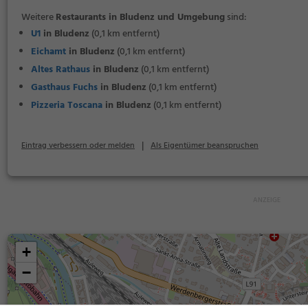
Weitere
Restaurants in Bludenz und Umgebung
sind:
U1
in Bludenz
(0,1 km entfernt)
Eichamt
in Bludenz
(0,1 km entfernt)
Altes Rathaus
in Bludenz
(0,1 km entfernt)
Gasthaus Fuchs
in Bludenz
(0,1 km entfernt)
Pizzeria Toscana
in Bludenz
(0,1 km entfernt)
|
Eintrag verbessern oder melden
Als Eigentümer beanspruchen
+
−