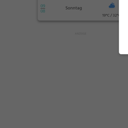
09
Sonntag
08
19°C / 32°C