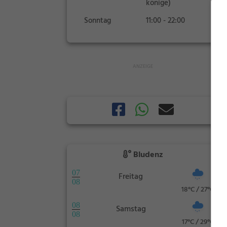
könige)
Sonntag
11:00 - 22:00
Bludenz
07
Freitag
08
18°C / 27°C
08
Samstag
08
17°C / 29°C