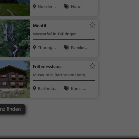
Nüziders,
Natur
Österreich
Montil
Wasserfall in Thüringen
Thüringe
Familie &
n, Österreic...
Kinder, Natu
r, Sehenswür
Frühmesshaus
digkeit
Bartholomäberg
Museum in Bartholomäberg
Bartholo
Kunst &
mäberg, Öst
Museen
e...
nz finden