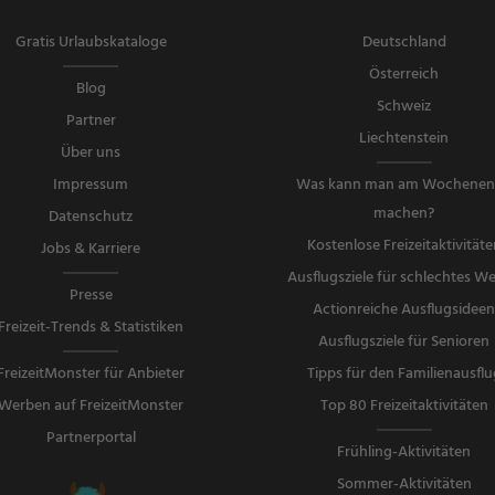
Gratis Urlaubskataloge
Deutschland
Österreich
Blog
Schweiz
Partner
Liechtenstein
Über uns
Impressum
Was kann man am Wochene
machen?
Datenschutz
Kostenlose Freizeitaktivitäte
Jobs & Karriere
Ausflugsziele für schlechtes We
Presse
Actionreiche Ausflugsidee
Freizeit-Trends & Statistiken
Ausflugsziele für Senioren
FreizeitMonster für Anbieter
Tipps für den Familienausflu
Werben auf FreizeitMonster
Top 80 Freizeitaktivitäten
Partnerportal
Frühling-Aktivitäten
Sommer-Aktivitäten