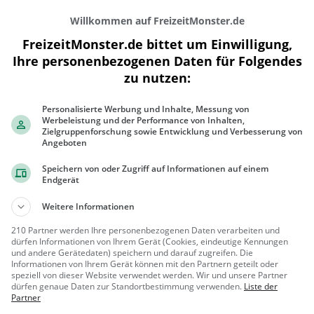
Willkommen auf FreizeitMonster.de
FreizeitMonster.de bittet um Einwilligung,
Ihre personenbezogenen Daten für Folgendes
zu nutzen:
Personalisierte Werbung und Inhalte, Messung von
300 m
Werbeleistung und der Performance von Inhalten,
1000 ft
Zielgruppenforschung sowie Entwicklung und Verbesserung von
Angeboten
Speichern von oder Zugriff auf Informationen auf einem
Endgerät
Gaststätten in der Nähe von
Royal Ke
Weitere Informationen
210 Partner werden Ihre personenbezogenen Daten verarbeiten und
U1
dürfen Informationen von Ihrem Gerät (Cookies, eindeutige Kennungen
und andere Gerätedaten) speichern und darauf zugreifen. Die
Restaurant in Bludenz
Informationen von Ihrem Gerät können mit den Partnern geteilt oder
speziell von dieser Website verwendet werden. Wir und unsere Partner
Bludenz, Ö
Restaura
dürfen genaue Daten zur Standortbestimmung verwenden.
Liste der
Partner
sterreich
nt, Abendess