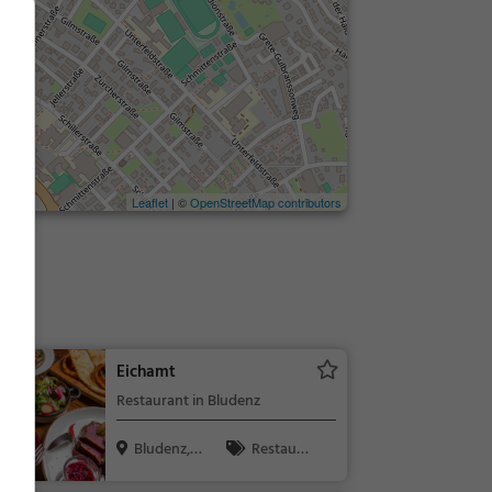
Leaflet
| ©
OpenStreetMap contributors
bap
Eichamt
Restaurant in Bludenz
Bludenz,
Restaura
Österreich
nt, Abendess