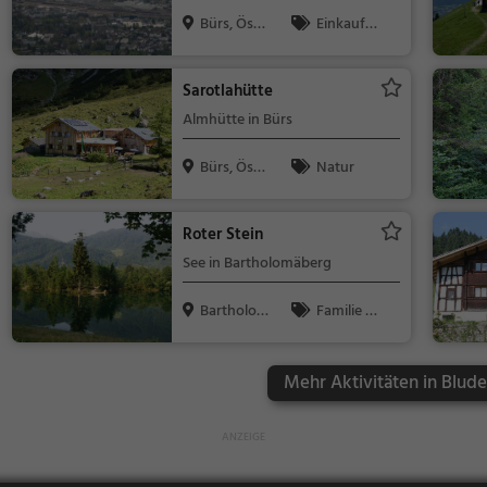
in Bürs
Bürs, Öste
Einkaufe
rreich
n & Shoppin
g
Sarotlahütte
Almhütte in Bürs
Bürs, Öste
Natur
rreich
Roter Stein
See in Bartholomäberg
Bartholom
Familie &
äberg, Öste...
Kinder, Natu
r, See
Mehr Aktivitäten in Blude