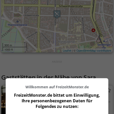
300 m
1000 ft
Leaflet
| ©
OpenStreetMap contributors
Gaststätten in der Nähe von
Sara
Willkommen auf FreizeitMonster.de
Karotte
FreizeitMonster.de bittet um Einwilligung,
Bar in München
Ihre personenbezogenen Daten für
Folgendes zu nutzen:
München
Bar, Bier, Wein, Sn