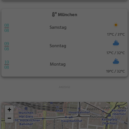
München
08
Samstag
08
17°C / 31°C
09
Sonntag
08
17°C / 32°C
10
Montag
08
19°C / 32°C
+
−