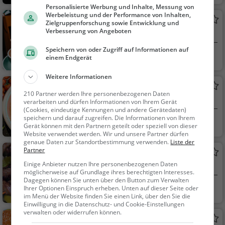
acks / Getränke
Personalisierte Werbung und Inhalte, Messung von
Werbeleistung und der Performance von Inhalten,
Mauerer
Zielgruppenforschung sowie Entwicklung und
Verbesserung von Angeboten
Café in München
Speichern von oder Zugriff auf Informationen auf
München
Café, Kaffee / Kuc
einem Endgerät
hen, Frühstück, Gebä
Weitere Informationen
ck / Teigwaren, Brun
Domenico
ch
210 Partner werden Ihre personenbezogenen Daten
Italienisches Restaurant in München
verarbeiten und dürfen Informationen von Ihrem Gerät
(Cookies, eindeutige Kennungen und andere Gerätedaten)
speichern und darauf zugreifen. Die Informationen von Ihrem
München
Restaurant, Italie
Gerät können mit den Partnern geteilt oder speziell von dieser
nisch, Pizza, Europäis
Website verwendet werden. Wir und unsere Partner dürfen
genaue Daten zur Standortbestimmung verwenden.
Liste der
ch, Mittagessen, Abe
Partner
Arkadi
ndessen, Vegetarisc
Einige Anbieter nutzen Ihre personenbezogenen Daten
Griechisches Restaurant in München
h, Mediterran
möglicherweise auf Grundlage ihres berechtigten Interesses.
Dagegen können Sie unten über den Button zum Verwalten
München
Restaurant, Bar, C
Ihrer Optionen Einspruch erheben. Unten auf dieser Seite oder
im Menü der Website finden Sie einen Link, über den Sie die
afé, Griechisch, Gyro
Einwilligung in die Datenschutz- und Cookie-Einstellungen
s, Mittagessen, Aben
verwalten oder widerrufen können.
Hans im Glück
dessen, Bier, Wein, Sn