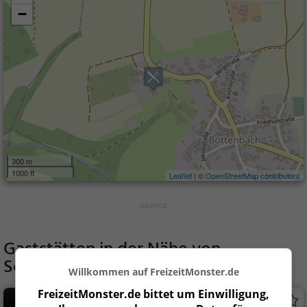
−
300 m
1000 ft
Leaflet
| ©
OpenStreetMap contributors
Gaststätten in der Nähe von
Schnappskeller
Willkommen auf FreizeitMonster.de
FreizeitMonster.de bittet um Einwilligung,
Landgasthof Morschelweiher