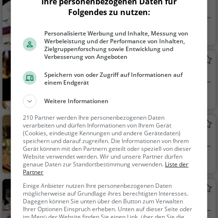
Ihre personenbezogenen Daten für
Restaurant in Höheischweiler
Folgendes zu nutzen:
Höheischweiler
Restaurant, Aben
Personalisierte Werbung und Inhalte, Messung von
dessen, Mittagessen
Werbeleistung und der Performance von Inhalten,
Zielgruppenforschung sowie Entwicklung und
Verbesserung von Angeboten
Zur Dorfschenke
Kneipe in Pirmasens
Speichern von oder Zugriff auf Informationen auf
einem Endgerät
Pirmasens
Bar, Bier, Wein, Sn
Weitere Informationen
acks / Getränke
210 Partner werden Ihre personenbezogenen Daten
Gasthaus Knerr
verarbeiten und dürfen Informationen von Ihrem Gerät
(Cookies, eindeutige Kennungen und andere Gerätedaten)
Restaurant in Obersimten
speichern und darauf zugreifen. Die Informationen von Ihrem
Gerät können mit den Partnern geteilt oder speziell von dieser
Website verwendet werden. Wir und unsere Partner dürfen
Obersimten
Restaurant, Aben
genaue Daten zur Standortbestimmung verwenden.
Liste der
dessen, Mittagessen
Partner
Einige Anbieter nutzen Ihre personenbezogenen Daten
Stockwaldhütte PWV
möglicherweise auf Grundlage ihres berechtigten Interesses.
Restaurant in Pirmasens
Dagegen können Sie unten über den Button zum Verwalten
Ihrer Optionen Einspruch erheben. Unten auf dieser Seite oder
im Menü der Website finden Sie einen Link, über den Sie die