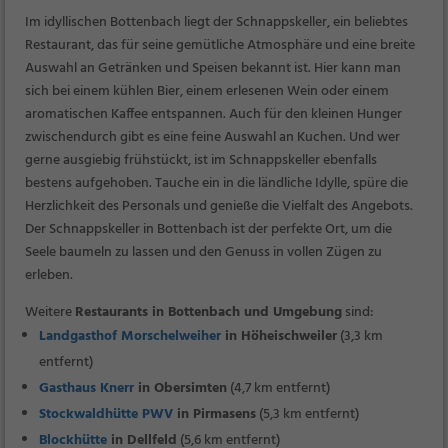
Im idyllischen Bottenbach liegt der Schnappskeller, ein beliebtes
Restaurant, das für seine gemütliche Atmosphäre und eine breite
Auswahl an Getränken und Speisen bekannt ist. Hier kann man
sich bei einem kühlen Bier, einem erlesenen Wein oder einem
aromatischen Kaffee entspannen. Auch für den kleinen Hunger
zwischendurch gibt es eine feine Auswahl an Kuchen. Und wer
gerne ausgiebig frühstückt, ist im Schnappskeller ebenfalls
bestens aufgehoben. Tauche ein in die ländliche Idylle, spüre die
Herzlichkeit des Personals und genieße die Vielfalt des Angebots.
Der Schnappskeller in Bottenbach ist der perfekte Ort, um die
Seele baumeln zu lassen und den Genuss in vollen Zügen zu
erleben.
Weitere
Restaurants in Bottenbach und Umgebung
sind:
Landgasthof Morschelweiher
in Höheischweiler
(3,3 km
entfernt)
Gasthaus Knerr
in Obersimten
(4,7 km entfernt)
Stockwaldhütte PWV
in Pirmasens
(5,3 km entfernt)
Blockhütte
in Dellfeld
(5,6 km entfernt)