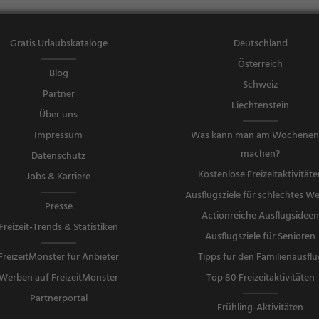
Gratis Urlaubskataloge
Deutschland
Österreich
Blog
Schweiz
Partner
Liechtenstein
Über uns
Impressum
Was kann man am Wochene
machen?
Datenschutz
Kostenlose Freizeitaktivitäte
Jobs & Karriere
Ausflugsziele für schlechtes We
Presse
Actionreiche Ausflugsidee
Freizeit-Trends & Statistiken
Ausflugsziele für Senioren
FreizeitMonster für Anbieter
Tipps für den Familienausflu
Werben auf FreizeitMonster
Top 80 Freizeitaktivitäten
Partnerportal
Frühling-Aktivitäten