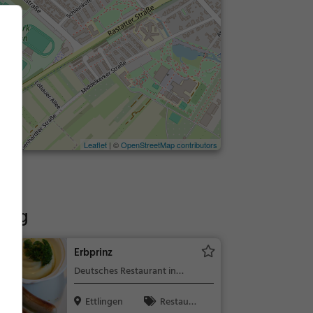
Leaflet
| ©
OpenStreetMap contributors
burg
Erbprinz
Deutsches Restaurant in
Ettlingen
Ettlingen
Restaura