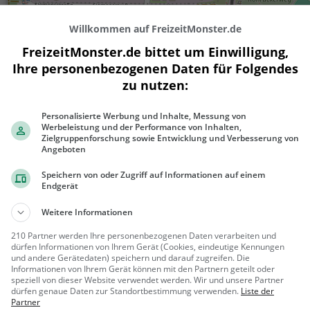
Willkommen auf FreizeitMonster.de
FreizeitMonster.de bittet um Einwilligung,
Ihre personenbezogenen Daten für Folgendes
zu nutzen:
Personalisierte Werbung und Inhalte, Messung von
Werbeleistung und der Performance von Inhalten,
300 m
Zielgruppenforschung sowie Entwicklung und Verbesserung von
1000 ft
Angeboten
Speichern von oder Zugriff auf Informationen auf einem
Endgerät
Gaststätten in der Nähe von
Schnitzel
Weitere Informationen
210 Partner werden Ihre personenbezogenen Daten verarbeiten und
dürfen Informationen von Ihrem Gerät (Cookies, eindeutige Kennungen
Gaststätte ASV Ettlingen
und andere Gerätedaten) speichern und darauf zugreifen. Die
Restaurant in Ettlingen
Informationen von Ihrem Gerät können mit den Partnern geteilt oder
speziell von dieser Website verwendet werden. Wir und unsere Partner
dürfen genaue Daten zur Standortbestimmung verwenden.
Liste der
Ettlingen
Restaura
Partner