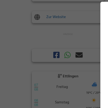
Zur Website
Ettlingen
07
Freitag
08
19°C / 29°C
08
Samstag
08