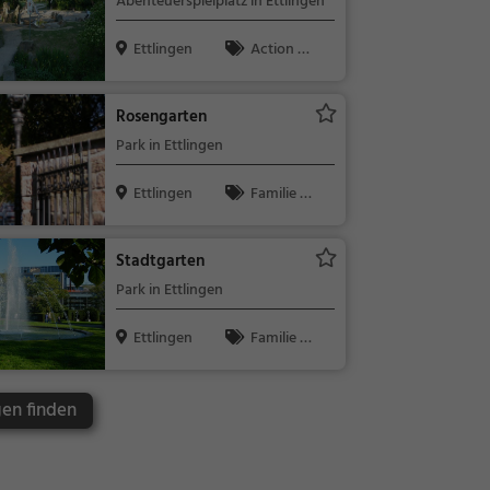
Abenteuerspielplatz in Ettlingen
Ettlingen
Action &
Abenteuer, F
amilie & Kind
Rosengarten
er
Park in Ettlingen
Ettlingen
Familie &
Kinder, Natu
r
Stadtgarten
Park in Ettlingen
Ettlingen
Familie &
Kinder, Natu
r
gen finden