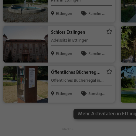
Park in Ettlingen
Ettlingen
Familie &
Kinder, Natur
Schloss Ettlingen
Adelssitz in Ettlingen
Ettlingen
Familie &
Kinder, Sehe
nswürdigkeit
Öffentliches Bücherregal
Ettlingen
Öffentliches Bücherregal in
Ettlingen
Ettlingen
Sonstige
s
Mehr Aktivitäten in Ettlin