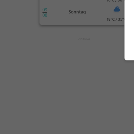
16°C / 30°C
09
Sonntag
08
18°C / 35°C