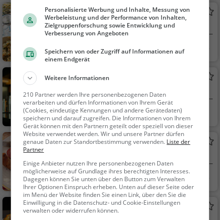
Personalisierte Werbung und Inhalte, Messung von
Cafe Klinikum
Werbeleistung und der Performance von Inhalten,
Restaurant in Quedlinburg
Zielgruppenforschung sowie Entwicklung und
Verbesserung von Angeboten
Quedlinburg
Restaurant, Aben
Speichern von oder Zugriff auf Informationen auf
dessen, Mittagessen
einem Endgerät
Nargile Shishabar Quedlinburg
Weitere Informationen
Bar in Quedlinburg
210 Partner werden Ihre personenbezogenen Daten
verarbeiten und dürfen Informationen von Ihrem Gerät
(Cookies, eindeutige Kennungen und andere Gerätedaten)
Quedlinburg
Bar, Snacks / Getr
speichern und darauf zugreifen. Die Informationen von Ihrem
änke
Gerät können mit den Partnern geteilt oder speziell von dieser
Website verwendet werden. Wir und unsere Partner dürfen
Zur Goldenen Sonne
genaue Daten zur Standortbestimmung verwenden.
Liste der
Partner
Restaurant in Quedlinburg
Einige Anbieter nutzen Ihre personenbezogenen Daten
möglicherweise auf Grundlage ihres berechtigten Interesses.
Quedlinburg
Restaurant, Aben
Dagegen können Sie unten über den Button zum Verwalten
Ihrer Optionen Einspruch erheben. Unten auf dieser Seite oder
dessen, Mittagessen,
im Menü der Website finden Sie einen Link, über den Sie die
Deutsch, Europäisch
Einwilligung in die Datenschutz- und Cookie-Einstellungen
Flying Pizza
verwalten oder widerrufen können.