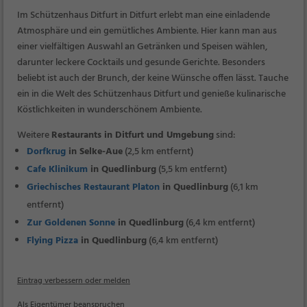
Im Schützenhaus Ditfurt in Ditfurt erlebt man eine einladende
Atmosphäre und ein gemütliches Ambiente. Hier kann man aus
einer vielfältigen Auswahl an Getränken und Speisen wählen,
darunter leckere Cocktails und gesunde Gerichte. Besonders
beliebt ist auch der Brunch, der keine Wünsche offen lässt. Tauche
ein in die Welt des Schützenhaus Ditfurt und genieße kulinarische
Köstlichkeiten in wunderschönem Ambiente.
Weitere
Restaurants in Ditfurt und Umgebung
sind:
Dorfkrug
in Selke-Aue
(2,5 km entfernt)
Cafe Klinikum
in Quedlinburg
(5,5 km entfernt)
Griechisches Restaurant Platon
in Quedlinburg
(6,1 km
entfernt)
Zur Goldenen Sonne
in Quedlinburg
(6,4 km entfernt)
Flying Pizza
in Quedlinburg
(6,4 km entfernt)
Eintrag verbessern oder melden
Als Eigentümer beanspruchen