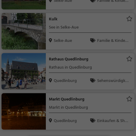
Selke-Aue
Familie & Kinder,
Natur
Kulk
See in Selke-Aue
Selke-Aue
Familie & Kinder,
Natur, See
Rathaus Quedlinburg
Rathaus in Quedlinburg
Quedlinburg
Sehenswürdigkei
t
Markt Quedlinburg
Markt in Quedlinburg
Quedlinburg
Einkaufen & Shop
ping, Märkte