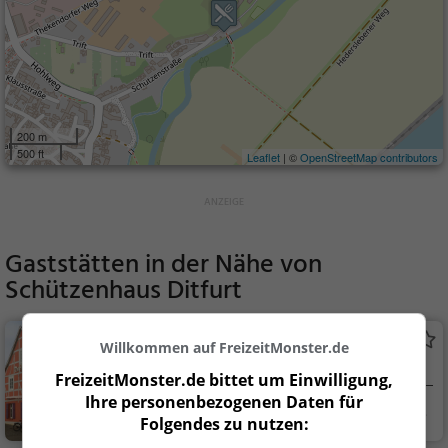
200 m
500 ft
Leaflet
| ©
OpenStreetMap contributors
Gaststätten in der Nähe von
Schützenhaus Ditfurt
Dorfkrug
Willkommen auf FreizeitMonster.de
Restaurant in Selke-Aue
FreizeitMonster.de bittet um Einwilligung,
Ihre personenbezogenen Daten für
Selke-Aue
Restaurant, Aben
Folgendes zu nutzen:
dessen, Mittagessen