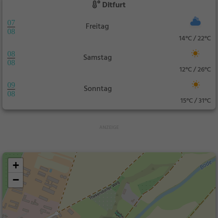
Ditfurt
07
Freitag
08
14°C / 22°C
08
Samstag
08
12°C / 26°C
09
Sonntag
08
15°C / 31°C
+
−