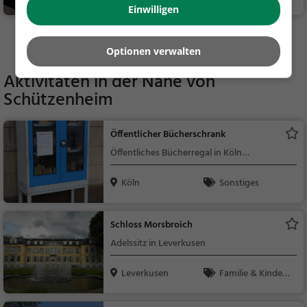
Einwilligen
dessen, Mittagessen
Mehr Gaststätten in Köln finden
Optionen verwalten
Aktivitäten in der Nähe von
Schützenheim
Öffentlicher Bücherschrank
Öffentliches Bücherregal in Köln
(Höhenhaus)
Köln
Sonstiges
Schloss Morsbroich
Adelssitz in Leverkusen
Leverkusen
Familie & Kinder,
Sehenswürdigkeit