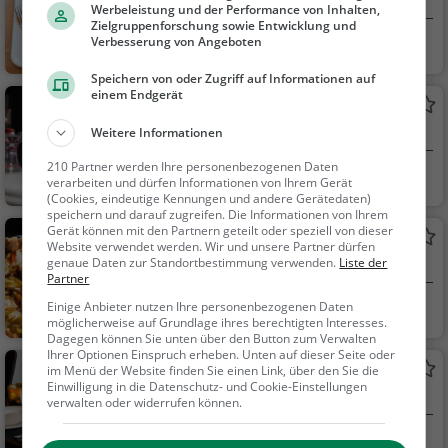
Restaurant in Köln
Pizza, Europäisch, Me
Werbeleistung und der Performance von Inhalten,
Zielgruppenforschung sowie Entwicklung und
diterran
Verbesserung von Angeboten
Köln
Restaurant, Café,
Abendessen, Mittage
Speichern von oder Zugriff auf Informationen auf
ssen, Kaffee / Kuche
einem Endgerät
Am Ritter
n, Gebäck / Teigware
Bar in Köln
Weitere Informationen
n
210 Partner werden Ihre personenbezogenen Daten
Köln
Bar, Biergarten, Bi
verarbeiten und dürfen Informationen von Ihrem Gerät
er, Wein, Snacks / Ge
(Cookies, eindeutige Kennungen und andere Gerätedaten)
speichern und darauf zugreifen. Die Informationen von Ihrem
tränke, Deutsch, Mitt
Gerät können mit den Partnern geteilt oder speziell von dieser
Peking Garden
agessen, Regionalküc
Website verwendet werden. Wir und unsere Partner dürfen
genaue Daten zur Standortbestimmung verwenden.
Asiatisches Restaurant in Köln
Liste der
he
Partner
Einige Anbieter nutzen Ihre personenbezogenen Daten
Köln
Restaurant, Chine
möglicherweise auf Grundlage ihres berechtigten Interesses.
sisch, Asiatisch, Aben
Dagegen können Sie unten über den Button zum Verwalten
dessen, Mittagessen,
Ihrer Optionen Einspruch erheben. Unten auf dieser Seite oder
La Dolce Vita
im Menü der Website finden Sie einen Link, über den Sie die
Vegetarisch, Mongoli
Einwilligung in die Datenschutz- und Cookie-Einstellungen
Restaurant in Leverkusen
sch, Grill
verwalten oder widerrufen können.
Leverkusen
Restaurant, Aben