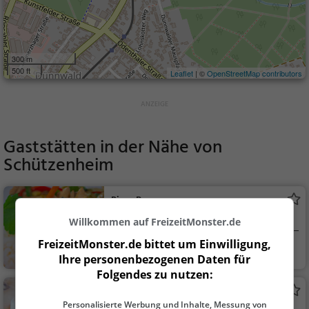
300 m
500 ft
Leaflet
| ©
OpenStreetMap contributors
Gaststätten in der Nähe von
Schützenheim
Pizza Boy
Asiatisches Restaurant in Köln
Willkommen auf FreizeitMonster.de
FreizeitMonster.de bittet um Einwilligung,
Köln
Restaurant, Asiati
Ihre personenbezogenen Daten für
sch, Abendessen, Mit
Folgendes zu nutzen:
tagessen, Vegetarisc
Waldschenke
h, Burger, Italienisch,
Personalisierte Werbung und Inhalte, Messung von