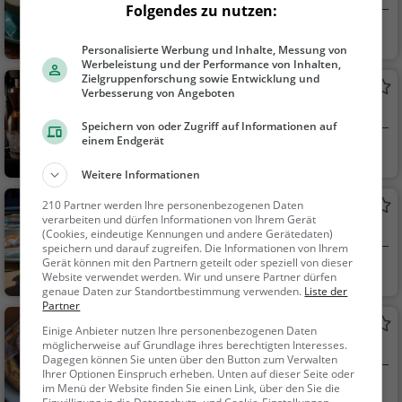
Folgendes zu nutzen:
Reichenbach
Café, Eiscafé / Eis
Personalisierte Werbung und Inhalte, Messung von
diele, Kaffee / Kuche
Werbeleistung und der Performance von Inhalten,
n, Frühstück, Gebäck
Zielgruppenforschung sowie Entwicklung und
Conny's Bar
Verbesserung von Angeboten
/ Teigwaren, Eisdiele
Bar in Reichenbach
Speichern von oder Zugriff auf Informationen auf
einem Endgerät
Reichenbach
Bar, Bier, Wein, Sn
acks / Getränke
Weitere Informationen
Forbriger
210 Partner werden Ihre personenbezogenen Daten
verarbeiten und dürfen Informationen von Ihrem Gerät
Café in Reichenbach
(Cookies, eindeutige Kennungen und andere Gerätedaten)
speichern und darauf zugreifen. Die Informationen von Ihrem
Gerät können mit den Partnern geteilt oder speziell von dieser
Reichenbach
Café, Kaffee / Kuc
Website verwendet werden. Wir und unsere Partner dürfen
hen, Gebäck / Teigwa
genaue Daten zur Standortbestimmung verwenden.
Liste der
Partner
ren
El Greco
Einige Anbieter nutzen Ihre personenbezogenen Daten
möglicherweise auf Grundlage ihres berechtigten Interesses.
Griechisches Restaurant in Reichenbach
Dagegen können Sie unten über den Button zum Verwalten
Ihrer Optionen Einspruch erheben. Unten auf dieser Seite oder
Reichenbach
Restaurant, Griec
im Menü der Website finden Sie einen Link, über den Sie die