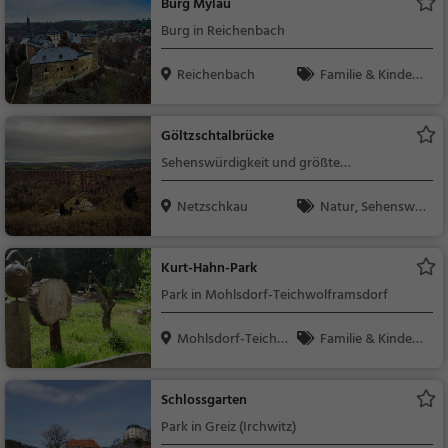
Burg Mylau
Burg in Reichenbach
Reichenbach
Familie & Kinder,
Sehenswürdigkeit
Göltzschtalbrücke
Sehenswürdigkeit und größte
Ziegelsteinbrücke der Welt
Netzschkau
Natur, Sehenswü
rdigkeit
Kurt-Hahn-Park
Park in Mohlsdorf-Teichwolframsdorf
Mohlsdorf-Teichw
Familie & Kinder,
olfr...
Natur
Schlossgarten
Park in Greiz (Irchwitz)