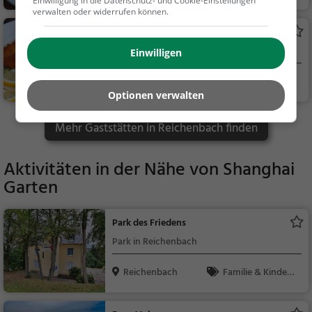
Einwilligung in die Datenschutz- und Cookie-Einstellungen
hisch, Gyros, Mittage
verwalten oder widerrufen können.
ssen, Abendessen
Museumskeller
Deutsches Restaurant in Reichenbach
Einwilligen
Reichenbach
Restaurant, Deuts
Optionen verwalten
ch, Mittagessen, Abe
ndessen, Europäisch
Mehr Gaststätten in Reichenbach finden
Aktivitäten in der Nähe von
Shanghai
Garten
Park des Friedens
Park in Reichenbach
Reichenbach
Familie & Kinder,
Natur