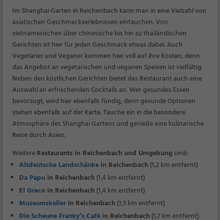
Im Shanghai Garten in Reichenbach kann man in eine Vielzahl von
asiatischen Geschmackserlebnissen eintauchen. Von
vietnamesischen über chinesische bis hin zu thailändischen
Gerichten ist hier für jeden Geschmack etwas dabei. Auch
Vegetarier und Veganer kommen hier voll auf ihre Kosten, denn
das Angebot an vegetarischen und veganen Speisen ist vielfältig.
Neben den köstlichen Gerichten bietet das Restaurant auch eine
Auswahl an erfrischenden Cocktails an. Wer gesundes Essen
bevorzugt, wird hier ebenfalls fündig, denn gesunde Optionen
stehen ebenfalls auf der Karte. Tauche ein in die besondere
Atmosphäre des Shanghai Gartens und genieße eine kulinarische
Reise durch Asien.
Weitere
Restaurants in Reichenbach und Umgebung
sind:
Altdeutsche Landschänke
in Reichenbach
(1,2 km entfernt)
Da Papu
in Reichenbach
(1,4 km entfernt)
El Greco
in Reichenbach
(1,4 km entfernt)
Museumskeller
in Reichenbach
(1,5 km entfernt)
Die Scheune Franky’s Café
in Reichenbach
(1,7 km entfernt)