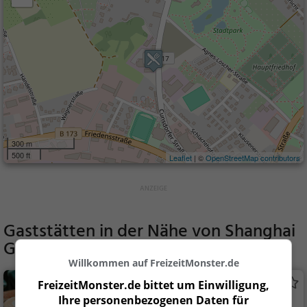
300 m
500 ft
Leaflet
| ©
OpenStreetMap contributors
Gaststätten in der Nähe von
Shanghai
Garten
Willkommen auf FreizeitMonster.de
Roßbergs Eiscafé
FreizeitMonster.de bittet um Einwilligung,
Ihre personenbezogenen Daten für
Café in Reichenbach