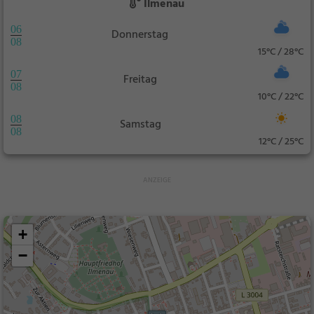
Ilmenau
06
Donnerstag
08
15°C / 28°C
07
Freitag
08
10°C / 22°C
08
Samstag
08
12°C / 25°C
+
−