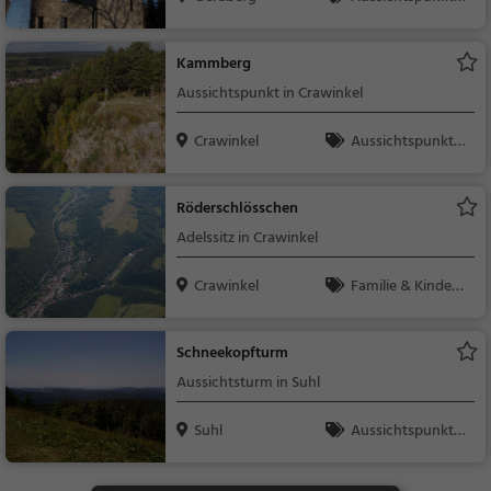
amilie & Kinder, Natu
r
Kammberg
Aussichtspunkt in Crawinkel
Crawinkel
Aussichtspunkt, F
amilie & Kinder, Natu
r
Röderschlösschen
Adelssitz in Crawinkel
Crawinkel
Familie & Kinder,
Sehenswürdigkeit
Schneekopfturm
Aussichtsturm in Suhl
Suhl
Aussichtspunkt, F
amilie & Kinder, Natu
r