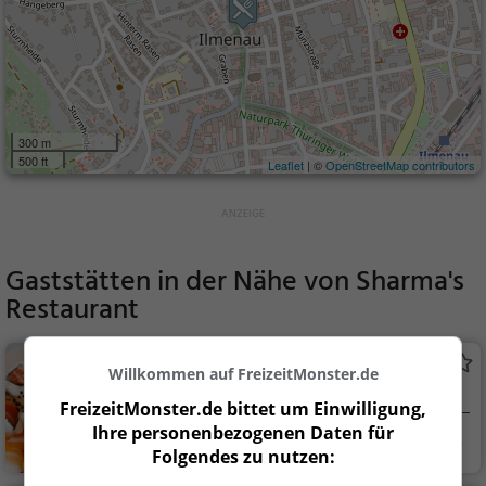
300 m
500 ft
Leaflet
| ©
OpenStreetMap contributors
Gaststätten in der Nähe von
Sharma's
Restaurant
Asian Wok
Willkommen auf FreizeitMonster.de
Vietnamesisches Restaurant in Ilmenau
FreizeitMonster.de bittet um Einwilligung,
Ihre personenbezogenen Daten für
Ilmenau
Restaurant, Vietn
Folgendes zu nutzen:
amesisch, Asiatisch,