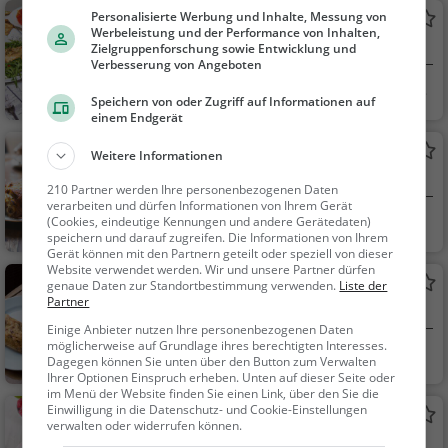
Abendessen, Mittage
Personalisierte Werbung und Inhalte, Messung von
Glöckchen
ssen, Vegetarisch, Ja
Werbeleistung und der Performance von Inhalten,
Restaurant in Ilmenau
Zielgruppenforschung sowie Entwicklung und
panisch, Sushi
Verbesserung von Angeboten
Ilmenau
Restaurant, Aben
Speichern von oder Zugriff auf Informationen auf
dessen, Mittagessen
einem Endgerät
Victoria
Weitere Informationen
Café in Ilmenau
210 Partner werden Ihre personenbezogenen Daten
verarbeiten und dürfen Informationen von Ihrem Gerät
Ilmenau
Café, Eiscafé / Eis
(Cookies, eindeutige Kennungen und andere Gerätedaten)
speichern und darauf zugreifen. Die Informationen von Ihrem
diele, Kaffee / Kuche
Gerät können mit den Partnern geteilt oder speziell von dieser
n, Frühstück, Gebäck
Website verwendet werden. Wir und unsere Partner dürfen
Böcklein
genaue Daten zur Standortbestimmung verwenden.
Liste der
/ Teigwaren, Eisdiele,
Partner
Café in Ilmenau
Snacks / Getränke
Einige Anbieter nutzen Ihre personenbezogenen Daten
möglicherweise auf Grundlage ihres berechtigten Interesses.
Ilmenau
Café, Kaffee / Kuc
Dagegen können Sie unten über den Button zum Verwalten
hen, Frühstück, Gebä
Ihrer Optionen Einspruch erheben. Unten auf dieser Seite oder
im Menü der Website finden Sie einen Link, über den Sie die
ck / Teigwaren
Einwilligung in die Datenschutz- und Cookie-Einstellungen
San Marco
verwalten oder widerrufen können.
Eiscafé / Eisdiele in Ilmenau