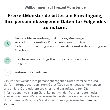
Willkommen auf FreizeitMonster.de
FreizeitMonster.de bittet um Einwilligung,
Ihre personenbezogenen Daten für Folgendes
zu nutzen:
Personalisierte Werbung und Inhalte, Messung von
200 m
Werbeleistung und der Performance von Inhalten,
500 ft
Zielgruppenforschung sowie Entwicklung und Verbesserung von
Angeboten
Speichern von oder Zugriff auf Informationen auf einem
Endgerät
Gaststätten in der Nähe von
SonVida
Weitere Informationen
210 Partner werden Ihre personenbezogenen Daten verarbeiten und
Zum Klüt
dürfen Informationen von Ihrem Gerät (Cookies, eindeutige Kennungen
und andere Gerätedaten) speichern und darauf zugreifen. Die
Restaurant in Detmold
Informationen von Ihrem Gerät können mit den Partnern geteilt oder
speziell von dieser Website verwendet werden. Wir und unsere Partner
Detmold
Restaura
dürfen genaue Daten zur Standortbestimmung verwenden.
Liste der
Partner
nt, Abendess