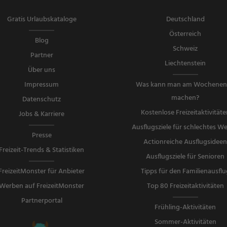
Gratis Urlaubskataloge
Deutschland
Österreich
Blog
Schweiz
Partner
Liechtenstein
Über uns
Impressum
Was kann man am Wochene
machen?
Datenschutz
Kostenlose Freizeitaktivitäte
Jobs & Karriere
Ausflugsziele für schlechtes We
Presse
Actionreiche Ausflugsidee
Freizeit-Trends & Statistiken
Ausflugsziele für Senioren
FreizeitMonster für Anbieter
Tipps für den Familienausflu
Werben auf FreizeitMonster
Top 80 Freizeitaktivitäten
Partnerportal
Frühling-Aktivitäten
Sommer-Aktivitäten