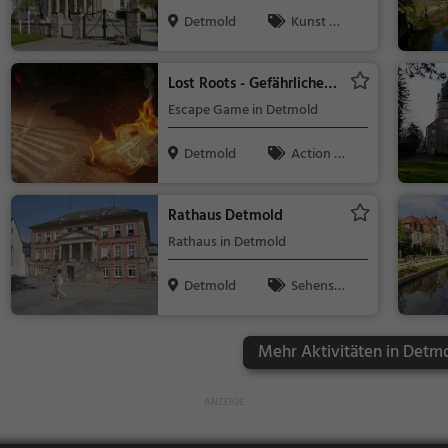
Detmold
Kunst &
Museen, Seh
enswürdigke
Lost Roots - Gefährliche
it
Vergangenheit
Escape Game in Detmold
Detmold
Action &
Abenteuer
Rathaus Detmold
Rathaus in Detmold
Detmold
Sehensw
ürdigkeit
Mehr Aktivitäten in Detm