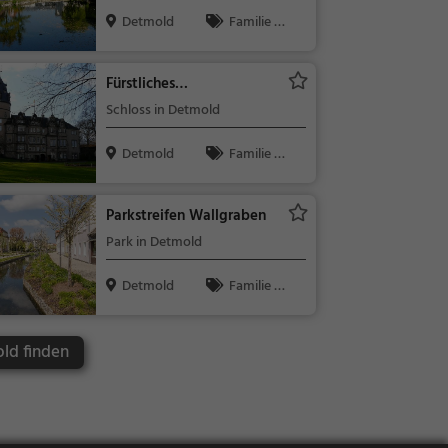
Detmold
Familie &
Kinder, Natu
r
Fürstliches
Residenzschloss Detmold
Schloss in Detmold
Detmold
Familie &
Kinder, Sehe
nswürdigkeit
Parkstreifen Wallgraben
Park in Detmold
Detmold
Familie &
Kinder, Natu
r
old finden