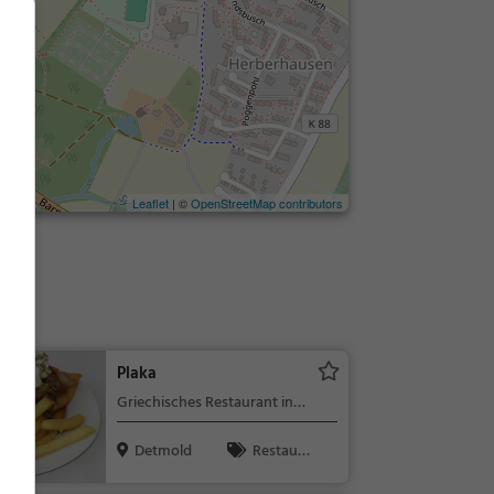
Leaflet
| ©
OpenStreetMap contributors
Plaka
Griechisches Restaurant in
Detmold
Detmold
Restaura
nt, Griechisc