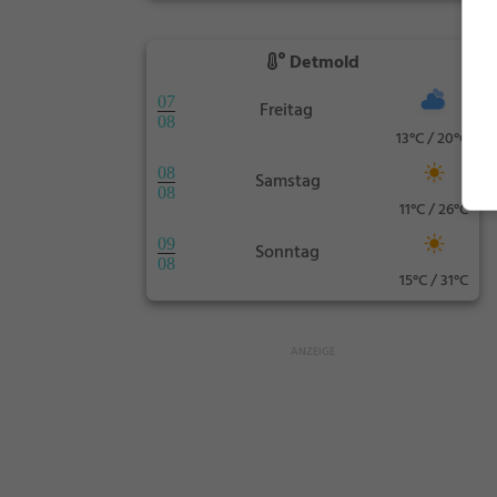
Detmold
07
Freitag
08
13°C / 20°C
08
Samstag
08
11°C / 26°C
09
Sonntag
08
15°C / 31°C