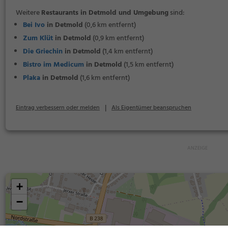
Weitere
Restaurants in Detmold und Umgebung
sind:
Bei Ivo
in Detmold
(0,6 km entfernt)
Zum Klüt
in Detmold
(0,9 km entfernt)
Die Griechin
in Detmold
(1,4 km entfernt)
Bistro im Medicum
in Detmold
(1,5 km entfernt)
Plaka
in Detmold
(1,6 km entfernt)
|
Eintrag verbessern oder melden
Als Eigentümer beanspruchen
+
−