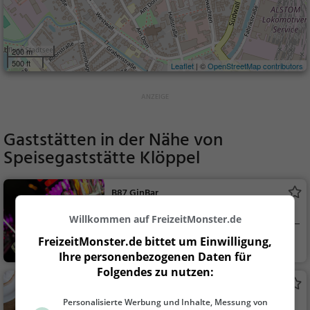
200 m
500 ft
Leaflet
| ©
OpenStreetMap contributors
Gaststätten in der Nähe von
Speisegaststätte Klöppel
B87 GinBar
Bar in Stendal
Willkommen auf FreizeitMonster.de
FreizeitMonster.de bittet um Einwilligung,
Stendal
Bar, Bier, Wein, Sn
Ihre personenbezogenen Daten für
acks / Getränke
Folgendes zu nutzen:
Akis
Restaurant in Stendal
Personalisierte Werbung und Inhalte, Messung von