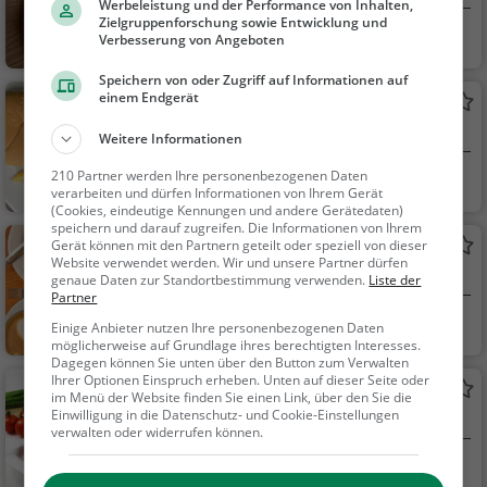
Werbeleistung und der Performance von Inhalten,
Zielgruppenforschung sowie Entwicklung und
Stendal
Restaurant, Café,
Verbesserung von Angeboten
Abendessen, Mittage
Speichern von oder Zugriff auf Informationen auf
ssen, Kaffee / Kuche
einem Endgerät
Hot Spot
n, Frühstück, Gebäck
Burger-Restaurant in Stendal
/ Teigwaren
Weitere Informationen
210 Partner werden Ihre personenbezogenen Daten
Stendal
Restaurant, Burg
verarbeiten und dürfen Informationen von Ihrem Gerät
er, Amerikanisch, San
(Cookies, eindeutige Kennungen und andere Gerätedaten)
speichern und darauf zugreifen. Die Informationen von Ihrem
dwiches, Steak Hous
Kaffeekult
Gerät können mit den Partnern geteilt oder speziell von dieser
e, Abendessen, Mitta
Website verwendet werden. Wir und unsere Partner dürfen
Café in Stendal
gessen
genaue Daten zur Standortbestimmung verwenden.
Liste der
Partner
Stendal
Café, Kaffee / Kuc
Einige Anbieter nutzen Ihre personenbezogenen Daten
möglicherweise auf Grundlage ihres berechtigten Interesses.
hen, Frühstück, Gebä
Dagegen können Sie unten über den Button zum Verwalten
ck / Teigwaren, Snac
Ihrer Optionen Einspruch erheben. Unten auf dieser Seite oder
Restaurant und Gelateria Italia
ks / Getränke
im Menü der Website finden Sie einen Link, über den Sie die
Einwilligung in die Datenschutz- und Cookie-Einstellungen
Italienisches Restaurant in Stendal
verwalten oder widerrufen können.
Stendal
Restaurant, Italie