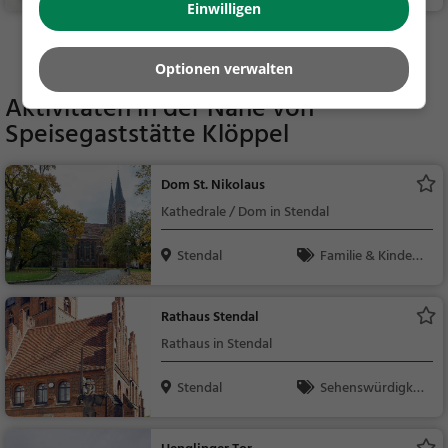
nisch, Pizza, Europäis
Einwilligen
ch, Mittagessen, Abe
Mehr Gaststätten in Stendal finden
ndessen, Vegetarisc
Optionen verwalten
h, Mediterran
Aktivitäten in der Nähe von
Speisegaststätte Klöppel
Dom St. Nikolaus
Kathedrale / Dom in Stendal
Stendal
Familie & Kinder,
Sehenswürdigkeit
Rathaus Stendal
Rathaus in Stendal
Stendal
Sehenswürdigkei
t