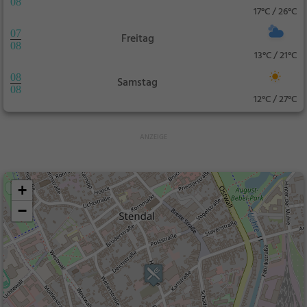
08
17°C / 26°C
07
Freitag
08
13°C / 21°C
08
Samstag
08
12°C / 27°C
+
−