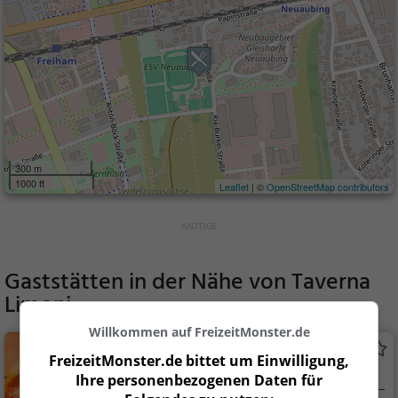
300 m
1000 ft
Leaflet
| ©
OpenStreetMap contributors
Gaststätten in der Nähe von
Taverna
Limoni
Willkommen auf FreizeitMonster.de
Azzurro Cafe Bar
FreizeitMonster.de bittet um Einwilligung,
Pizzeria in München
Ihre personenbezogenen Daten für