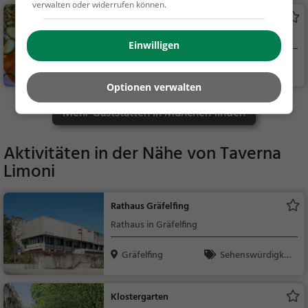
verwalten oder widerrufen können.
tränke, Abendessen,
SHIV
Mittagessen
Indisches Restaurant in München
Einwilligen
München
Restaurant, Indis
ch, Asiatisch, Abende
Optionen verwalten
ssen, Mittagessen, Ve
Mehr Gaststätten in München finden
getarisch, Vegan
Aktivitäten in der Nähe von
Taverna
Limoni
Rathaus Gräfelfing
Rathaus in Gräfelfing
Gräfelfing
Sehenswürdigkei
t
Klostergarten