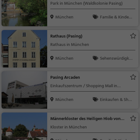
Park in München (Waldkolonie Pasing)
München
Familie & Kinder,
Natur
Rathaus (Pasing)
Rathaus in München
München
Sehenswürdigkei
t
Pasing Arcaden
Einkaufszentrum / Shopping Mall in
München
München
Einkaufen & Shop
ping
Männerkloster des Heiligen Hiob von
Pocaev
Kloster in München