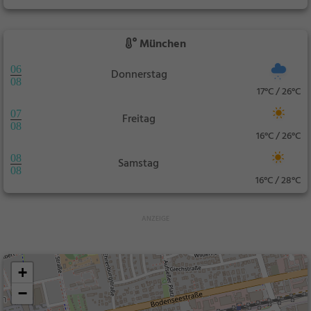
München
06
Donnerstag
08
17°C / 26°C
07
Freitag
08
16°C / 26°C
08
Samstag
08
16°C / 28°C
+
−