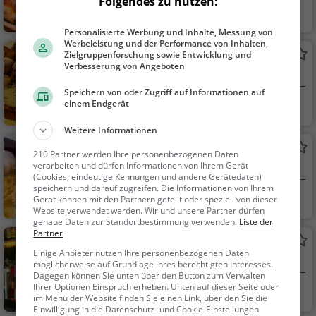
Folgendes zu nutzen:
München
Restaurant, Pizza,
Abendessen, Italienis
Personalisierte Werbung und Inhalte, Messung von
ch, Mittagessen, Euro
Werbeleistung und der Performance von Inhalten,
Feuer und Flamme
Zielgruppenforschung sowie Entwicklung und
päisch, Vegetarisch,
Verbesserung von Angeboten
Steakhaus in München
Mediterran
Speichern von oder Zugriff auf Informationen auf
einem Endgerät
München
Restaurant, Steak
House, Abendessen,
Weitere Informationen
Mittagessen, Burger
Un Momento
210 Partner werden Ihre personenbezogenen Daten
verarbeiten und dürfen Informationen von Ihrem Gerät
Italienisches Restaurant in München
(Cookies, eindeutige Kennungen und andere Gerätedaten)
speichern und darauf zugreifen. Die Informationen von Ihrem
München
Restaurant, Italie
Gerät können mit den Partnern geteilt oder speziell von dieser
Website verwendet werden. Wir und unsere Partner dürfen
nisch, Pizza, Europäis
genaue Daten zur Standortbestimmung verwenden.
Liste der
ch, Mittagessen, Abe
Partner
Innspire Cafe Bar
ndessen, Vegetarisc
Einige Anbieter nutzen Ihre personenbezogenen Daten
Bar in München
h, Mediterran
möglicherweise auf Grundlage ihres berechtigten Interesses.
Dagegen können Sie unten über den Button zum Verwalten
Ihrer Optionen Einspruch erheben. Unten auf dieser Seite oder
München
Bar, Restaurant, B
im Menü der Website finden Sie einen Link, über den Sie die
ier, Wein, Snacks / Ge
Einwilligung in die Datenschutz- und Cookie-Einstellungen