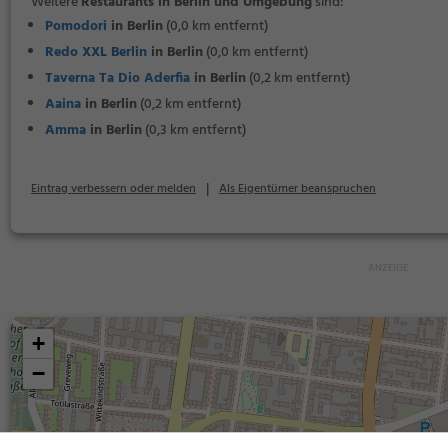
Weitere
Restaurants in Berlin und Umgebung
sind:
Pomodori
in Berlin
(0,0 km entfernt)
Redo XXL Berlin
in Berlin
(0,0 km entfernt)
Taverna Ta Dio Aderfia
in Berlin
(0,2 km entfernt)
Aaina
in Berlin
(0,2 km entfernt)
Amma
in Berlin
(0,3 km entfernt)
|
Eintrag verbessern oder melden
Als Eigentümer beanspruchen
+
−