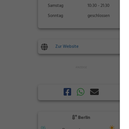
Samstag
10:30 - 21:30
Sonntag
geschlossen
Zur Website
Berlin
06