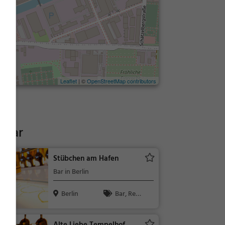
Leaflet
| ©
OpenStreetMap contributors
rbar
Stübchen am Hafen
Bar in Berlin
Berlin
Bar, Rest
aurant, Bier,
Wein, Snacks