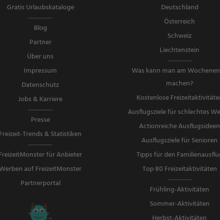
Gratis Urlaubskataloge
Deutschland
Österreich
Blog
Schweiz
Partner
Liechtenstein
Über uns
Impressum
Was kann man am Wochene
machen?
Datenschutz
Kostenlose Freizeitaktivitäte
Jobs & Karriere
Ausflugsziele für schlechtes We
Presse
Actionreiche Ausflugsidee
Freizeit-Trends & Statistiken
Ausflugsziele für Senioren
FreizeitMonster für Anbieter
Tipps für den Familienausflu
Werben auf FreizeitMonster
Top 80 Freizeitaktivitäten
Partnerportal
Frühling-Aktivitäten
Sommer-Aktivitäten
Herbst-Aktivitäten