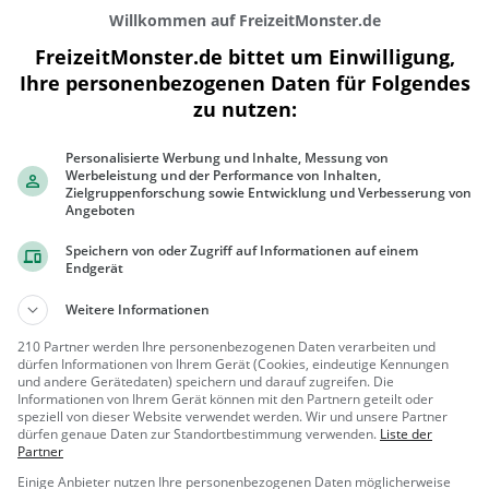
Willkommen auf FreizeitMonster.de
FreizeitMonster.de bittet um Einwilligung,
Ihre personenbezogenen Daten für Folgendes
zu nutzen:
200 m
Personalisierte Werbung und Inhalte, Messung von
500 ft
Werbeleistung und der Performance von Inhalten,
Zielgruppenforschung sowie Entwicklung und Verbesserung von
Angeboten
Speichern von oder Zugriff auf Informationen auf einem
Endgerät
Gaststätten in der Nähe von
The Burge
Weitere Informationen
Pomodori
210 Partner werden Ihre personenbezogenen Daten verarbeiten und
dürfen Informationen von Ihrem Gerät (Cookies, eindeutige Kennungen
Restaurant in Berlin
und andere Gerätedaten) speichern und darauf zugreifen. Die
Informationen von Ihrem Gerät können mit den Partnern geteilt oder
speziell von dieser Website verwendet werden. Wir und unsere Partner
Berlin
Restaura
dürfen genaue Daten zur Standortbestimmung verwenden.
Liste der
nt, Abendess
Partner
en, Mittagess
Einige Anbieter nutzen Ihre personenbezogenen Daten möglicherweise