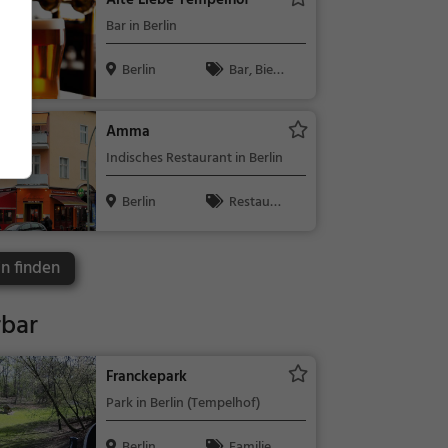
Alte Liebe Tempelhof
/ Getränke,
Bar in Berlin
Abendessen,
Mittagessen
Berlin
Bar, Bier,
Wein, Snacks
/ Getränke
Amma
Indisches Restaurant in Berlin
Berlin
Restaura
nt, Bar, Indis
ch, Asiatisch,
in finden
Abendessen,
Mittagessen,
rbar
Vegetarisch,
Vegan, Cock
tails, Snacks
Franckepark
/ Getränke, S
Park in Berlin (Tempelhof)
ingapurisch
Berlin
Familie &