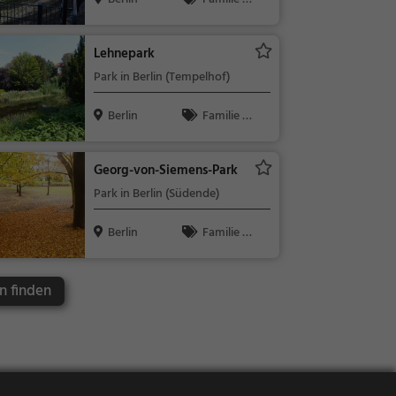
Kinder, Natu
r
Lehnepark
Park in Berlin (Tempelhof)
Berlin
Familie &
Kinder, Natu
r
Georg-von-Siemens-Park
Park in Berlin (Südende)
Berlin
Familie &
Kinder, Natu
r
in finden