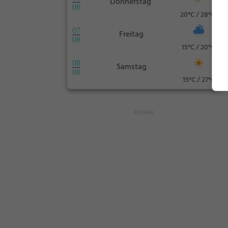
Donnerstag
08
20°C / 28°C
07
Freitag
08
15°C / 20°C
08
Samstag
08
15°C / 27°C