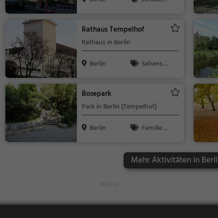
n & Shoppin
g, Märkte, Se
Rathaus Tempelhof
henswürdigk
Rathaus in Berlin
eit
Berlin
Sehensw
ürdigkeit
Bosepark
Park in Berlin (Tempelhof)
Berlin
Familie &
Kinder, Natur
Mehr Aktivitäten in Berl