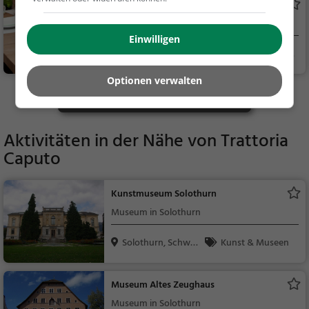
Pier 11
endessen
Restaurant in Solothurn
Einwilligen
Solothurn, Schwei
Restaurant, Aben
z
dessen, Mittagessen
Optionen verwalten
Mehr Gaststätten in Bellach finden
Aktivitäten in der Nähe von
Trattoria
Caputo
Kunstmuseum Solothurn
Museum in Solothurn
Solothurn, Schwei
Kunst & Museen
z
Museum Altes Zeughaus
Museum in Solothurn