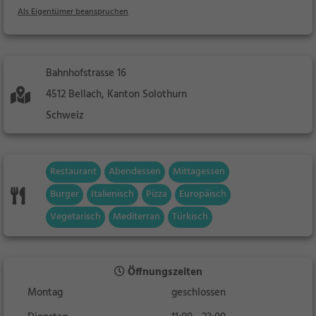
Als Eigentümer beanspruchen
Bahnhofstrasse 16
4512 Bellach, Kanton Solothurn
Schweiz
Restaurant
Abendessen
Mittagessen
Burger
Italienisch
Pizza
Europäisch
Vegetarisch
Mediterran
Türkisch
Öffnungszeiten
Montag
geschlossen