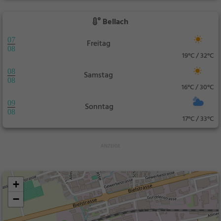
Bellach
07
Freitag
08
19°C / 32°C
08
Samstag
08
16°C / 30°C
09
Sonntag
08
17°C / 33°C
+
−