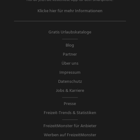
Hol dir jetzt die kostenlose App für dein Smartphone!
Klicke hier für mehr Informationen
Gratis Urlaubskataloge
Blog
Partner
Über uns
Impressum
Datenschutz
Jobs & Karriere
Presse
Freizeit-Trends & Statistiken
FreizeitMonster für Anbieter
Werben auf FreizeitMonster