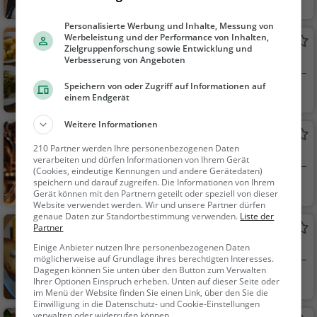
dessen, Mittagessen
Personalisierte Werbung und Inhalte, Messung von
Werbeleistung und der Performance von Inhalten,
Migros Restaurant
Zielgruppenforschung sowie Entwicklung und
Restaurant in Langendorf
Verbesserung von Angeboten
Speichern von oder Zugriff auf Informationen auf
Langendorf, Schw
Restaurant, Café,
einem Endgerät
eiz
Abendessen, Mittage
ssen, Kaffee / Kuche
Weitere Informationen
Weissenstein
n, Frühstück, Gebäck
210 Partner werden Ihre personenbezogenen Daten
Kneipe in Langendorf
/ Teigwaren, Vegetari
verarbeiten und dürfen Informationen von Ihrem Gerät
(Cookies, eindeutige Kennungen und andere Gerätedaten)
sch
speichern und darauf zugreifen. Die Informationen von Ihrem
Langendorf, Schw
Bar, Bier, Wein, Sn
Gerät können mit den Partnern geteilt oder speziell von dieser
eiz
acks / Getränke
Website verwendet werden. Wir und unsere Partner dürfen
genaue Daten zur Standortbestimmung verwenden.
Liste der
Restaurant Chutz
Partner
Schweizerisches Restaurant in Langendorf
Einige Anbieter nutzen Ihre personenbezogenen Daten
möglicherweise auf Grundlage ihres berechtigten Interesses.
Dagegen können Sie unten über den Button zum Verwalten
Langendorf, Schw
Restaurant, Schw
Ihrer Optionen Einspruch erheben. Unten auf dieser Seite oder
im Menü der Website finden Sie einen Link, über den Sie die
eiz
eizerisch, Regionalkü
Einwilligung in die Datenschutz- und Cookie-Einstellungen
che, Mittagessen, Ab
verwalten oder widerrufen können.