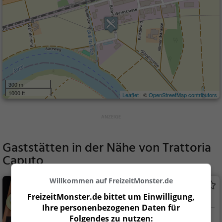
300 m
1000 ft
Leaflet
| ©
OpenStreetMap contributors
Gaststätten in der Nähe von
Trattoria
Caputo
Willkommen auf FreizeitMonster.de
Rössli
FreizeitMonster.de bittet um Einwilligung,
Restaurant in Bellach
Ihre personenbezogenen Daten für
Folgendes zu nutzen:
Bellach, Schweiz
Restaurant, Aben