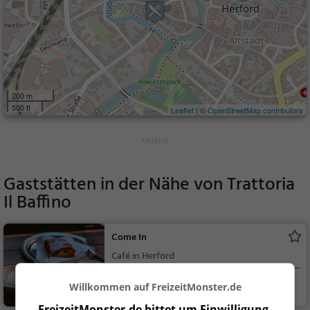
200 m
500 ft
Leaflet
| ©
OpenStreetMap contributors
Gaststätten in der Nähe von
Trattoria
Il Baffino
Come In
Café in Herford
Herford
Café, Kaffee / Kuc
Willkommen auf FreizeitMonster.de
hen, Frühstück, Gebä
FreizeitMonster.de bittet um Einwilligung,