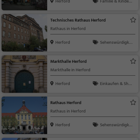
Herford
Familie & Kinder,
Theater & Kino
Technisches Rathaus Herford
Rathaus in Herford
Herford
Sehenswürdigkei
t
Markthalle Herford
Markthalle in Herford
Herford
Einkaufen & Shop
ping, Märkte, Sehens
würdigkeit
Rathaus Herford
Rathaus in Herford
Herford
Sehenswürdigkei
t