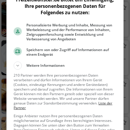
ck / Teigwaren
Ihre personenbezogenen Daten für
Natsuumi
Folgendes zu nutzen:
Asiatisches Restaurant in Herford
Personalisierte Werbung und Inhalte, Messung von
Herford
Restaurant, Asiati
Werbeleistung und der Performance von Inhalten,
Zielgruppenforschung sowie Entwicklung und
sch, Abendessen, Mit
Verbesserung von Angeboten
tagessen, Vegetarisc
Die Knolle
h
Speichern von oder Zugriff auf Informationen auf
Deutsches Restaurant in Herford
einem Endgerät
Weitere Informationen
Herford
Restaurant, Deuts
ch, Mittagessen, Abe
210 Partner werden Ihre personenbezogenen Daten
ndessen, Europäisch
verarbeiten und dürfen Informationen von Ihrem Gerät
Adria
(Cookies, eindeutige Kennungen und andere Gerätedaten)
speichern und darauf zugreifen. Die Informationen von Ihrem
Kroatisches Restaurant in Herford
Gerät können mit den Partnern geteilt oder speziell von dieser
Website verwendet werden. Wir und unsere Partner dürfen
genaue Daten zur Standortbestimmung verwenden.
Liste der
Herford
Restaurant, Kroat
Partner
isch, Balkanisch, Oste
Einige Anbieter nutzen Ihre personenbezogenen Daten
uropäisch, Mediterra
möglicherweise auf Grundlage ihres berechtigten Interesses.
Hensel
n, Europäisch, Meere
Dagegen können Sie unten über den Button zum Verwalten
Ihrer Optionen Einspruch erheben. Unten auf dieser Seite oder