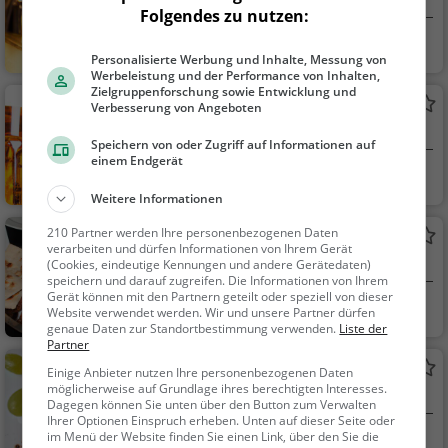
Bar in Borken
Folgendes zu nutzen:
Borken
Bar, Bier, Wein, Sn
Personalisierte Werbung und Inhalte, Messung von
acks / Getränke
Werbeleistung und der Performance von Inhalten,
Zielgruppenforschung sowie Entwicklung und
Klatsch
Verbesserung von Angeboten
Kneipe in Borken
Speichern von oder Zugriff auf Informationen auf
einem Endgerät
Borken
Bar, Restaurant, B
ier, Wein, Snacks / Ge
Weitere Informationen
tränke, Cocktails, Abe
210 Partner werden Ihre personenbezogenen Daten
Restaurant Am alten Rathaus
ndessen, Mittagessen
verarbeiten und dürfen Informationen von Ihrem Gerät
Kroatisches Restaurant in Borken
(Cookies, eindeutige Kennungen und andere Gerätedaten)
speichern und darauf zugreifen. Die Informationen von Ihrem
Gerät können mit den Partnern geteilt oder speziell von dieser
Borken
Restaurant, Kroat
Website verwendet werden. Wir und unsere Partner dürfen
genaue Daten zur Standortbestimmung verwenden.
Liste der
isch, Balkanisch, Oste
Partner
uropäisch
Eiscafé Venezia
Einige Anbieter nutzen Ihre personenbezogenen Daten
möglicherweise auf Grundlage ihres berechtigten Interesses.
Eiscafé / Eisdiele in Borken
Dagegen können Sie unten über den Button zum Verwalten
Ihrer Optionen Einspruch erheben. Unten auf dieser Seite oder
im Menü der Website finden Sie einen Link, über den Sie die
Borken
Eiscafé / Eisdiele,