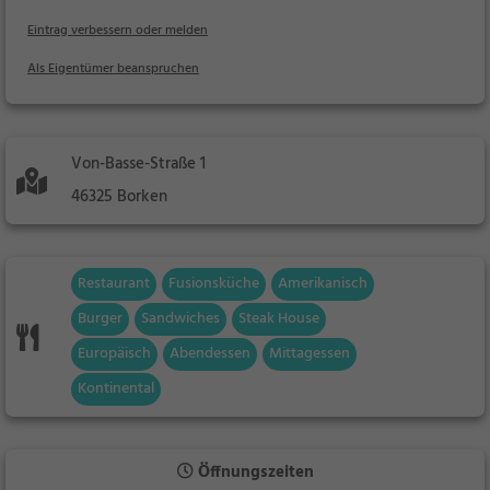
Eintrag verbessern oder melden
Als Eigentümer beanspruchen
Von-Basse-Straße 1
46325 Borken
Restaurant
Fusionsküche
Amerikanisch
Burger
Sandwiches
Steak House
Europäisch
Abendessen
Mittagessen
Kontinental
Öffnungszeiten