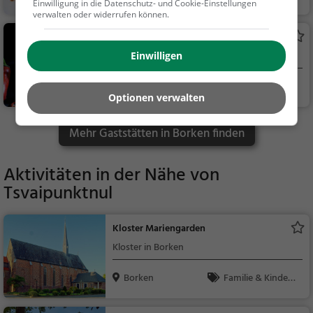
Einwilligung in die Datenschutz- und Cookie-Einstellungen
Café, Eisdiele, Kaffee /
verwalten oder widerrufen können.
Kuchen, Frühstück, G
Welcome
ebäck / Teigwaren
Asiatisches Restaurant in Borken
Einwilligen
Borken
Restaurant, Chine
Optionen verwalten
sisch, Asiatisch, Aben
dessen, Mittagessen,
Mehr Gaststätten in Borken finden
Vegetarisch
Aktivitäten in der Nähe von
Tsvaipunktnul
Kloster Mariengarden
Kloster in Borken
Borken
Familie & Kinder,
Sehenswürdigkeit