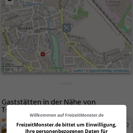
−
200 m
500 ft
Leaflet
| ©
OpenStreetMap contributors
Gaststätten in der Nähe von
Tsvaipunktnul
Willkommen auf FreizeitMonster.de
FreizeitMonster.de bittet um Einwilligung,
Alubar
Ihre personenbezogenen Daten für