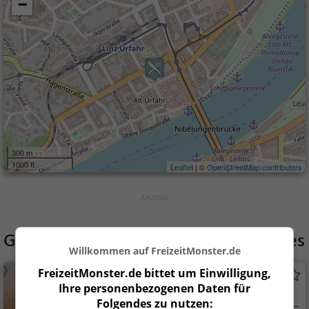
−
300 m
1000 ft
Leaflet
| ©
OpenStreetMap contributors
Gaststätten in der Nähe von
Urbanides
Willkommen auf FreizeitMonster.de
FreizeitMonster.de bittet um Einwilligung,
Cafe am Grünmarkt
Ihre personenbezogenen Daten für
Café in Linz
Folgendes zu nutzen: