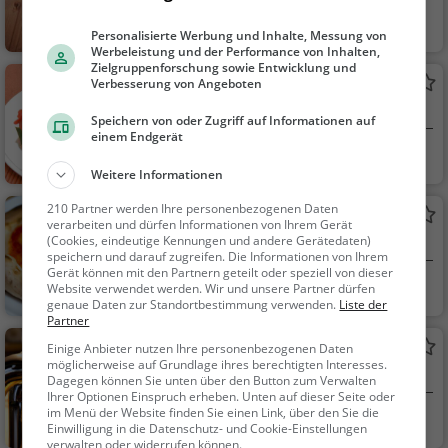
Linz, Österreich
Café, Frühstück,
Personalisierte Werbung und Inhalte, Messung von
Brunch, Gebäck / Tei
Werbeleistung und der Performance von Inhalten,
gwaren, Kaffee / Kuc
Zielgruppenforschung sowie Entwicklung und
Jindrak
Verbesserung von Angeboten
hen
Konditorei in Linz
Speichern von oder Zugriff auf Informationen auf
einem Endgerät
Linz, Österreich
Café, Gebäck / Te
Weitere Informationen
igwaren, Kaffee / Kuc
hen, Snacks / Geträn
210 Partner werden Ihre personenbezogenen Daten
Casa Corrado
ke
verarbeiten und dürfen Informationen von Ihrem Gerät
(Cookies, eindeutige Kennungen und andere Gerätedaten)
Pizzeria in Linz
speichern und darauf zugreifen. Die Informationen von Ihrem
Gerät können mit den Partnern geteilt oder speziell von dieser
Linz, Österreich
Restaurant, Pizza,
Website verwendet werden. Wir und unsere Partner dürfen
genaue Daten zur Standortbestimmung verwenden.
Liste der
Abendessen, Italienis
Partner
ch, Mittagessen, Euro
Anderswo
Einige Anbieter nutzen Ihre personenbezogenen Daten
päisch, Vegetarisch,
möglicherweise auf Grundlage ihres berechtigten Interesses.
Bar in Linz
Mediterran
Dagegen können Sie unten über den Button zum Verwalten
Ihrer Optionen Einspruch erheben. Unten auf dieser Seite oder
im Menü der Website finden Sie einen Link, über den Sie die
Linz, Österreich
Bar, Bier, Wein, Sn
Einwilligung in die Datenschutz- und Cookie-Einstellungen
acks / Getränke
verwalten oder widerrufen können.