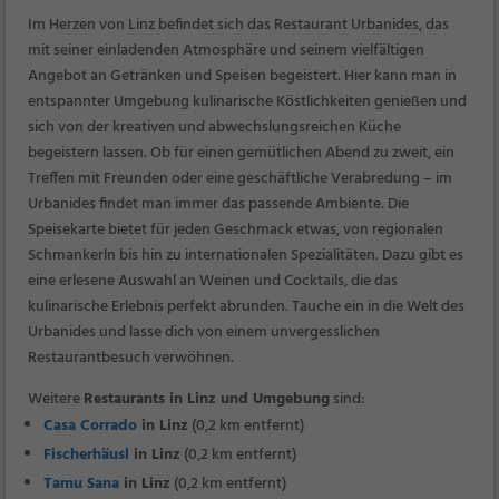
Im Herzen von Linz befindet sich das Restaurant Urbanides, das
mit seiner einladenden Atmosphäre und seinem vielfältigen
Angebot an Getränken und Speisen begeistert. Hier kann man in
entspannter Umgebung kulinarische Köstlichkeiten genießen und
sich von der kreativen und abwechslungsreichen Küche
begeistern lassen. Ob für einen gemütlichen Abend zu zweit, ein
Treffen mit Freunden oder eine geschäftliche Verabredung – im
Urbanides findet man immer das passende Ambiente. Die
Speisekarte bietet für jeden Geschmack etwas, von regionalen
Schmankerln bis hin zu internationalen Spezialitäten. Dazu gibt es
eine erlesene Auswahl an Weinen und Cocktails, die das
kulinarische Erlebnis perfekt abrunden. Tauche ein in die Welt des
Urbanides und lasse dich von einem unvergesslichen
Restaurantbesuch verwöhnen.
Weitere
Restaurants in Linz und Umgebung
sind:
Casa Corrado
in Linz
(0,2 km entfernt)
Fischerhäusl
in Linz
(0,2 km entfernt)
Tamu Sana
in Linz
(0,2 km entfernt)