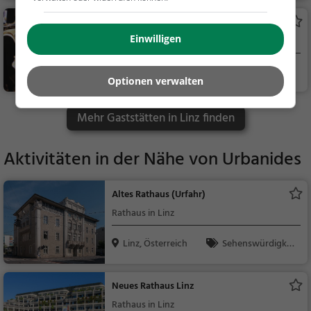
Stan's
Einwilligen
Bar in Linz
Linz, Österreich
Bar, Café, Bier, W
Optionen verwalten
ein, Snacks / Getränk
e, Kaffee / Kuchen, Fr
Mehr Gaststätten in Linz finden
ühstück, Gebäck / Tei
gwaren
Aktivitäten in der Nähe von
Urbanides
Altes Rathaus (Urfahr)
Rathaus in Linz
Linz, Österreich
Sehenswürdigkei
t
Neues Rathaus Linz
Rathaus in Linz