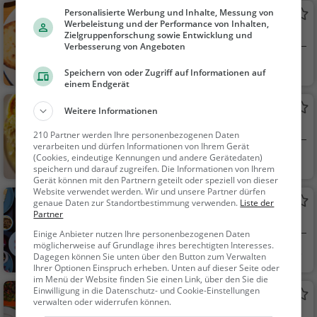
che, Mittagessen, Ab
Personalisierte Werbung und Inhalte, Messung von
Jatzhütte
endessen
Werbeleistung und der Performance von Inhalten,
Schweizerisches Restaurant in Davos Platz
Zielgruppenforschung sowie Entwicklung und
Verbesserung von Angeboten
Davos Platz, Schw
Restaurant, Schw
Speichern von oder Zugriff auf Informationen auf
eiz
eizerisch, Regionalkü
einem Endgerät
che, Mittagessen, Ab
Chalet Güggel
Weitere Informationen
endessen
Schweizerisches Restaurant in Davos Platz
210 Partner werden Ihre personenbezogenen Daten
verarbeiten und dürfen Informationen von Ihrem Gerät
Davos Platz, Schw
Restaurant, Schw
(Cookies, eindeutige Kennungen und andere Gerätedaten)
speichern und darauf zugreifen. Die Informationen von Ihrem
eiz
eizerisch, Regionalkü
Gerät können mit den Partnern geteilt oder speziell von dieser
che, Mittagessen, Ab
Website verwendet werden. Wir und unsere Partner dürfen
Berggasthaus Dürrboden
genaue Daten zur Standortbestimmung verwenden.
Liste der
endessen
Partner
Restaurant in Davos Clavadel
Einige Anbieter nutzen Ihre personenbezogenen Daten
möglicherweise auf Grundlage ihres berechtigten Interesses.
Davos Clavadel, Sc
Restaurant, Aben
Dagegen können Sie unten über den Button zum Verwalten
hw...
dessen, Mittagessen
Ihrer Optionen Einspruch erheben. Unten auf dieser Seite oder
im Menü der Website finden Sie einen Link, über den Sie die
Einwilligung in die Datenschutz- und Cookie-Einstellungen
Fuxägufer
verwalten oder widerrufen können.
Restaurant in Davos Platz