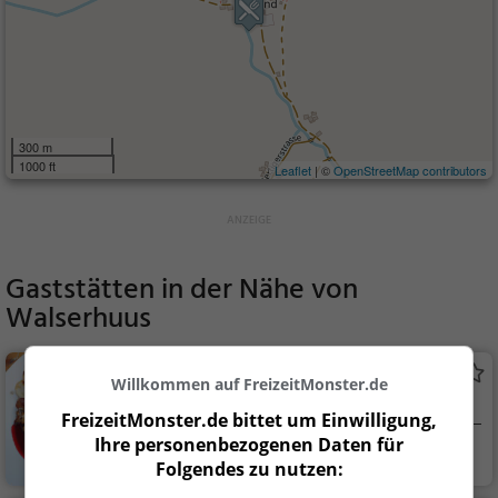
300 m
1000 ft
Leaflet
| ©
OpenStreetMap contributors
Gaststätten in der Nähe von
Walserhuus
Bergrestaurant Jatzmeder
Willkommen auf FreizeitMonster.de
Schweizerisches Restaurant in Davos
FreizeitMonster.de bittet um Einwilligung,
Frauenkirch
Ihre personenbezogenen Daten für
Davos Frauenkirc
Restaurant, Schw
Folgendes zu nutzen:
h, S...
eizerisch, Regionalkü