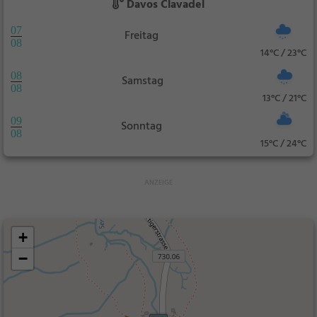
Davos Clavadel
07
Freitag
08
14°C / 23°C
08
Samstag
08
13°C / 21°C
09
Sonntag
08
15°C / 24°C
+
−