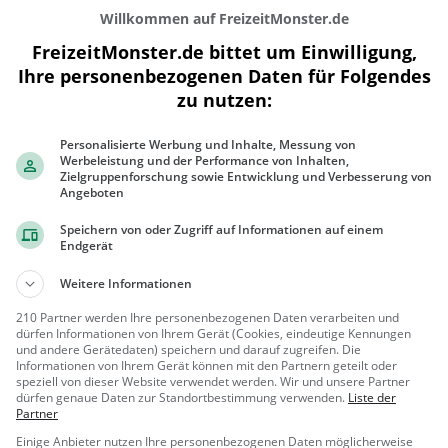
Willkommen auf FreizeitMonster.de
FreizeitMonster.de bittet um Einwilligung,
Ihre personenbezogenen Daten für Folgendes
zu nutzen:
300 m
Personalisierte Werbung und Inhalte, Messung von
1000 ft
Werbeleistung und der Performance von Inhalten,
Zielgruppenforschung sowie Entwicklung und Verbesserung von
Angeboten
Speichern von oder Zugriff auf Informationen auf einem
Endgerät
Gaststätten in der Nähe von
Weydner 
Weitere Informationen
Gasthaus Nina
210 Partner werden Ihre personenbezogenen Daten verarbeiten und
dürfen Informationen von Ihrem Gerät (Cookies, eindeutige Kennungen
Restaurant in Weikendorf
und andere Gerätedaten) speichern und darauf zugreifen. Die
Informationen von Ihrem Gerät können mit den Partnern geteilt oder
speziell von dieser Website verwendet werden. Wir und unsere Partner
Weikendo
Restaura
dürfen genaue Daten zur Standortbestimmung verwenden.
Liste der
rf, Österrei...
nt, Abendess
Partner
en, Mittagess
Einige Anbieter nutzen Ihre personenbezogenen Daten möglicherweise