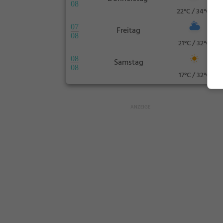
08
22°C / 34°C
07
Freitag
08
21°C / 32°C
08
Samstag
08
17°C / 32°C