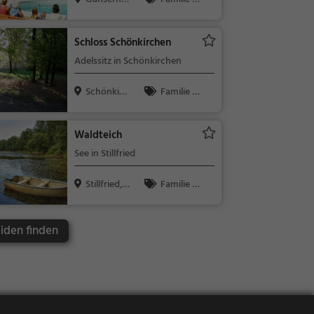
orf, Österre...
Kinder, Natu
r
Schloss Schönkirchen
Adelssitz in Schönkirchen
Schönkirc
Familie &
hen, Österr...
Kinder, Sehe
nswürdigkeit
Waldteich
See in Stillfried
Stillfried,
Familie &
Österrei...
Kinder, Natu
r, See
iden finden