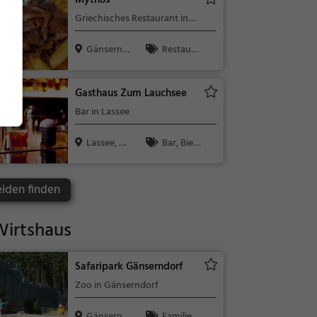
Mythos
sen
Griechisches Restaurant in
Gänserndorf
Gänsernd
Restaura
orf, Österre...
nt, Griechisc
h, Gyros, Mit
Gasthaus Zum Lauchsee
tagessen, Ab
Bar in Lassee
endessen
Lassee, Ös
Bar, Bier,
terreich
Wein, Snacks
/ Getränke
iden finden
irtshaus
Safaripark Gänserndorf
Zoo in Gänserndorf
Gänsernd
Familie &