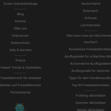
Gratis Urlaubskataloge
Deutschland
Österreich
Blog
Schweiz
Partner
Liechtenstein
Über uns
Impressum
Was kann man am Wochene
machen?
Datenschutz
Kostenlose Freizeitaktivitäte
Jobs & Karriere
Ausflugsziele für schlechtes We
Presse
Actionreiche Ausflugsidee
Freizeit-Trends & Statistiken
Ausflugsziele für Senioren
FreizeitMonster für Anbieter
Tipps für den Familienausflu
Werben auf FreizeitMonster
Top 80 Freizeitaktivitäten
Partnerportal
Frühling-Aktivitäten
Sommer-Aktivitäten
Herbst-Aktivitäten