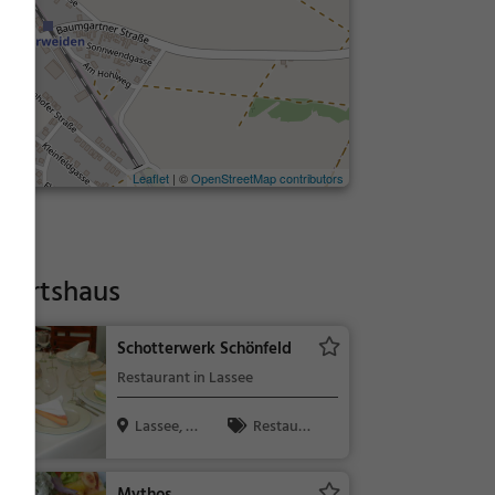
Leaflet
| ©
OpenStreetMap contributors
Wirtshaus
Schotterwerk Schönfeld
Restaurant in Lassee
Lassee, Ös
Restaura
terreich
nt, Abendess
en, Mittages