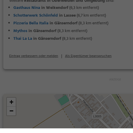
Weitere
Restaurants in Oberweiden und Umgebung
sind:
Gasthaus Nina
in Weikendorf
(6,3 km entfernt)
Schotterwerk Schönfeld
in Lassee
(6,7 km entfernt)
Pizzeria Bella Italia
in Gänserndorf
(8,3 km entfernt)
Mythos
in Gänserndorf
(8,3 km entfernt)
Thai La La
in Gänserndorf
(8,3 km entfernt)
|
Eintrag verbessern oder melden
Als Eigentümer beanspruchen
+
−