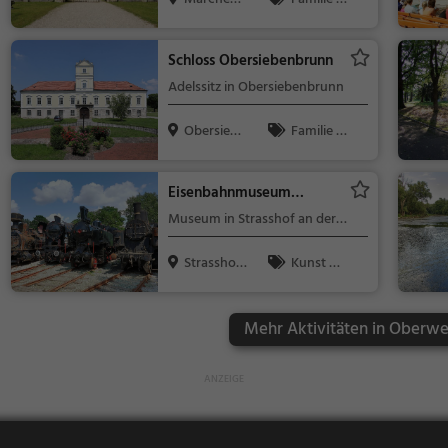
Stadt, Öste...
Kinder, Sehe
nswürdigkeit
Schloss Obersiebenbrunn
Adelssitz in Obersiebenbrunn
Obersiebe
Familie &
nbrunn, Ös
Kinder, Sehe
t...
nswürdigkeit
Eisenbahnmuseum
Strasshof
Museum in Strasshof an der
Nordbahn
Strasshof
Kunst &
an der Nor...
Museen
Mehr Aktivitäten in Oberwe