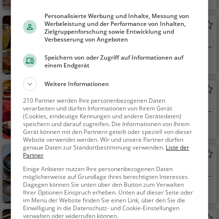
igwaren, Kaffee / Kuc
Personalisierte Werbung und Inhalte, Messung von
hen, Snacks / Geträn
Werbeleistung und der Performance von Inhalten,
Gaststätte am Markt
ke
Zielgruppenforschung sowie Entwicklung und
Steakhaus in Sternberg
Verbesserung von Angeboten
Speichern von oder Zugriff auf Informationen auf
Sternberg
Restaurant, Steak
einem Endgerät
House, Abendessen,
Mittagessen
Weitere Informationen
Syrtaki
210 Partner werden Ihre personenbezogenen Daten
Restaurant in Sternberg
verarbeiten und dürfen Informationen von Ihrem Gerät
(Cookies, eindeutige Kennungen und andere Gerätedaten)
Sternberg
Restaurant, Aben
speichern und darauf zugreifen. Die Informationen von Ihrem
Gerät können mit den Partnern geteilt oder speziell von dieser
dessen, Mittagessen
Website verwendet werden. Wir und unsere Partner dürfen
genaue Daten zur Standortbestimmung verwenden.
Liste der
Dat Lütt Caféhus
Partner
Café in Sternberg
Einige Anbieter nutzen Ihre personenbezogenen Daten
möglicherweise auf Grundlage ihres berechtigten Interesses.
Dagegen können Sie unten über den Button zum Verwalten
Sternberg
Café, Kaffee / Kuc
Ihrer Optionen Einspruch erheben. Unten auf dieser Seite oder
hen, Frühstück, Gebä
im Menü der Website finden Sie einen Link, über den Sie die
Einwilligung in die Datenschutz- und Cookie-Einstellungen
ck / Teigwaren
verwalten oder widerrufen können.