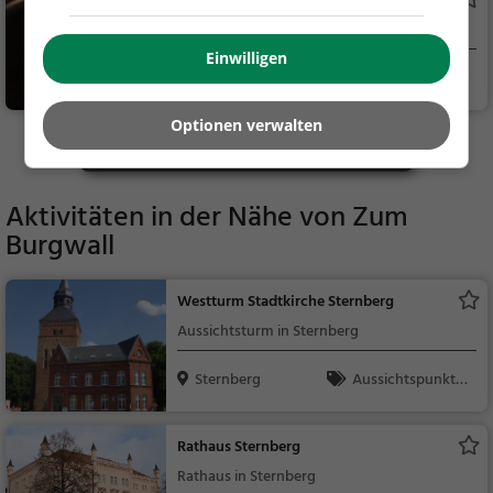
Einmal Eis auf die Hand
Eiscafé / Eisdiele in Bützow
Einwilligen
Bützow
Eiscafé / Eisdiele,
Eisdiele
Optionen verwalten
Mehr Gaststätten in Sternberg finden
Aktivitäten in der Nähe von
Zum
Burgwall
Westturm Stadtkirche Sternberg
Aussichtsturm in Sternberg
Sternberg
Aussichtspunkt, F
amilie & Kinder, Natu
r
Rathaus Sternberg
Rathaus in Sternberg