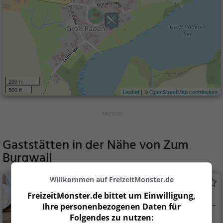
200 m
500 ft
Leaflet
| ©
OpenStreetMap contributors
Gaststätten in der Nähe von
Zum
Burgwall
Willkommen auf FreizeitMonster.de
Eiscafe am Museum
FreizeitMonster.de bittet um Einwilligung,
Café in Sternberg
Ihre personenbezogenen Daten für
Folgendes zu nutzen:
Sternberg
Café, Gebäck / Te