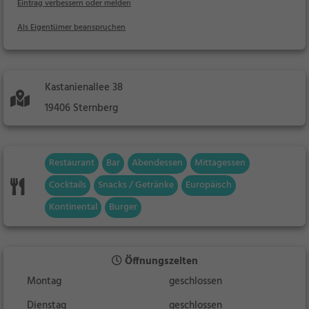
Eintrag verbessern oder melden
Als Eigentümer beanspruchen
Kastanienallee 38
19406 Sternberg
Restaurant
Bar
Abendessen
Mittagessen
Cocktails
Snacks / Getränke
Europäisch
Kontinental
Burger
Öffnungszeiten
Montag
geschlossen
Dienstag
geschlossen