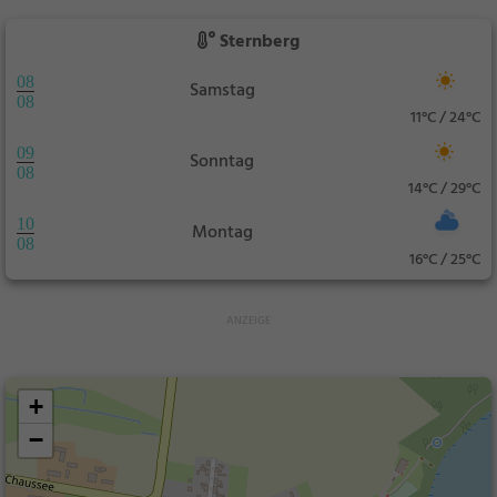
Sternberg
08
Samstag
08
11°C / 24°C
09
Sonntag
08
14°C / 29°C
10
Montag
08
16°C / 25°C
+
−