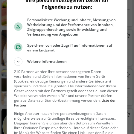
Ihre personenbezogenen Daten für
Restaurant in Nonnweiler
Folgendes zu nutzen:
Nonnweiler
Restaurant, Café,
Personalisierte Werbung und Inhalte, Messung von
Abendessen, Mittage
Werbeleistung und der Performance von Inhalten,
Zielgruppenforschung sowie Entwicklung und
ssen, Kaffee / Kuche
Verbesserung von Angeboten
Kiosk am See
n, Frühstück, Gebäck
Bistro in Nonnweiler
/ Teigwaren
Speichern von oder Zugriff auf Informationen auf
einem Endgerät
Nonnweiler
Restaurant, Café,
Weitere Informationen
Bistro, Snacks / Geträ
nke, Kaffee / Kuchen,
210 Partner werden Ihre personenbezogenen Daten
Gomm's Mühle
verarbeiten und dürfen Informationen von Ihrem Gerät
Gebäck / Teigwaren
(Cookies, eindeutige Kennungen und andere Gerätedaten)
Restaurant in Nonnweiler
speichern und darauf zugreifen. Die Informationen von Ihrem
Gerät können mit den Partnern geteilt oder speziell von dieser
Website verwendet werden. Wir und unsere Partner dürfen
Nonnweiler
Restaurant, Aben
genaue Daten zur Standortbestimmung verwenden.
Liste der
dessen, Mittagessen
Partner
Einige Anbieter nutzen Ihre personenbezogenen Daten
Da Re
möglicherweise auf Grundlage ihres berechtigten Interesses.
Eiscafé / Eisdiele in Nohfelden
Dagegen können Sie unten über den Button zum Verwalten
Ihrer Optionen Einspruch erheben. Unten auf dieser Seite oder
im Menü der Website finden Sie einen Link, über den Sie die