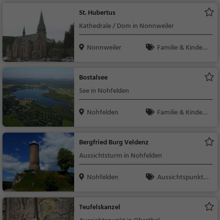
St. Hubertus
Kathedrale / Dom in Nonnweiler
Nonnweiler
Familie & Kinder,
Sehenswürdigkeit
Bostalsee
See in Nohfelden
Nohfelden
Familie & Kinder,
Natur, See
Bergfried Burg Veldenz
Aussichtsturm in Nohfelden
Nohfelden
Aussichtspunkt, F
amilie & Kinder, Natu
r
Teufelskanzel