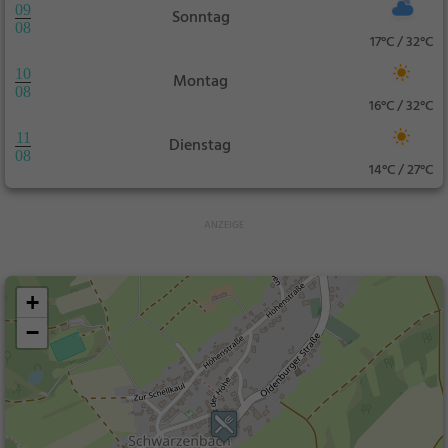
09
Sonntag
08
17°C / 32°C
10
Montag
08
16°C / 32°C
11
Dienstag
08
14°C / 27°C
+
−