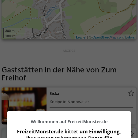
300 m
1000 ft
Leaflet
| ©
OpenStreetMap contributors
Gaststätten in der Nähe von
Zum
Freihof
Siska
Kneipe in Nonnweiler
Nonnweiler
Bar, Bier, Wein, Sn
Willkommen auf FreizeitMonster.de
acks / Getränke
FreizeitMonster.de bittet um Einwilligung,
Landhaus Spanier