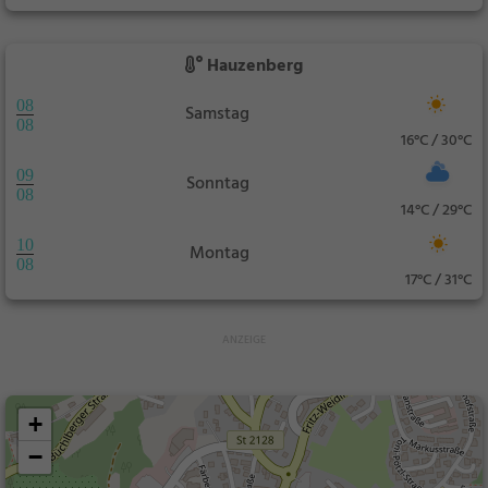
Hauzenberg
08
Samstag
08
16°C / 30°C
09
Sonntag
08
14°C / 29°C
10
Montag
08
17°C / 31°C
+
−