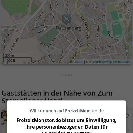
300 m
1000 ft
Leaflet
| ©
OpenStreetMap contributors
Gaststätten in der Nähe von
Zum
Stemplinger Hansl
Willkommen auf FreizeitMonster.de
Kai's Bistro
FreizeitMonster.de bittet um Einwilligung,
Restaurant in Hauzenberg
Ihre personenbezogenen Daten für