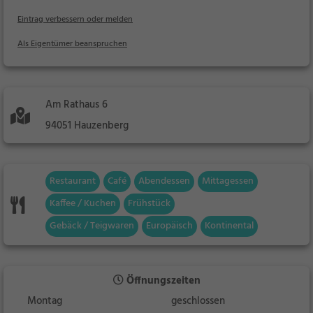
Eintrag verbessern oder melden
Als Eigentümer beanspruchen
Am Rathaus 6
94051 Hauzenberg
Restaurant
Café
Abendessen
Mittagessen
Kaffee / Kuchen
Frühstück
Gebäck / Teigwaren
Europäisch
Kontinental
Öffnungszeiten
Montag
geschlossen