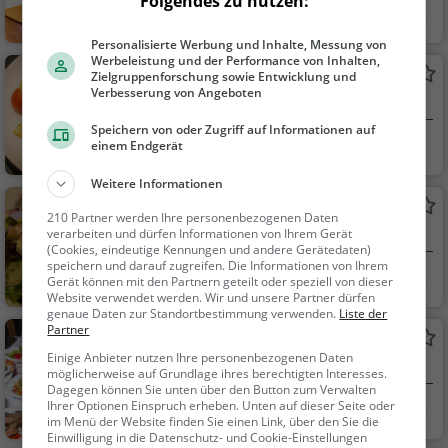
Folgendes zu nutzen:
Hauzenberg
Restaurant, Aben
dessen, Mittagessen
Personalisierte Werbung und Inhalte, Messung von
Werbeleistung und der Performance von Inhalten,
Piazza
Zielgruppenforschung sowie Entwicklung und
Verbesserung von Angeboten
Italienisches Restaurant in Hauzenberg
Speichern von oder Zugriff auf Informationen auf
Hauzenberg
Restaurant, Italie
einem Endgerät
nisch, Pizza, Europäis
Weitere Informationen
ch, Mittagessen, Abe
Gidibauer
ndessen, Vegetarisc
210 Partner werden Ihre personenbezogenen Daten
Deutsches Restaurant in Hauzenberg
verarbeiten und dürfen Informationen von Ihrem Gerät
h, Mediterran
(Cookies, eindeutige Kennungen und andere Gerätedaten)
speichern und darauf zugreifen. Die Informationen von Ihrem
Hauzenberg
Restaurant, Deuts
Gerät können mit den Partnern geteilt oder speziell von dieser
Website verwendet werden. Wir und unsere Partner dürfen
ch, Mittagessen, Abe
genaue Daten zur Standortbestimmung verwenden.
Liste der
ndessen, Europäisch
Partner
Gasthof Höfler
Einige Anbieter nutzen Ihre personenbezogenen Daten
Restaurant in Hauzenberg
möglicherweise auf Grundlage ihres berechtigten Interesses.
Dagegen können Sie unten über den Button zum Verwalten
Ihrer Optionen Einspruch erheben. Unten auf dieser Seite oder
Hauzenberg
Restaurant, Aben
im Menü der Website finden Sie einen Link, über den Sie die
dessen, Mittagessen
Einwilligung in die Datenschutz- und Cookie-Einstellungen