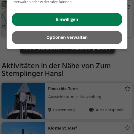
verwalten oder widerrufen können.
Landgasthof Anetseder
Restaurant in Hauzenberg
Einwilligen
Hauzenberg
Restaurant, Aben
dessen, Mittagessen
Optionen verwalten
Mehr Gaststätten in Hauzenberg finden
Aktivitäten in der Nähe von
Zum
Stemplinger Hansl
Pinocchio-Turm
Aussichtsturm in Hauzenberg
Hauzenberg
Aussichtspunkt, F
amilie & Kinder, Natu
r
Kloster St. Josef