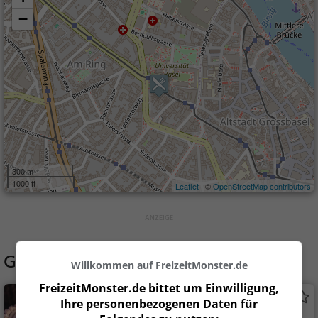
−
300 m
1000 ft
Leaflet
| ©
OpenStreetMap contributors
Gaststätten in der Nähe von
Zum Tell
Willkommen auf FreizeitMonster.de
FreizeitMonster.de bittet um Einwilligung,
Café Spalentor
Ihre personenbezogenen Daten für
Konditorei in Basel