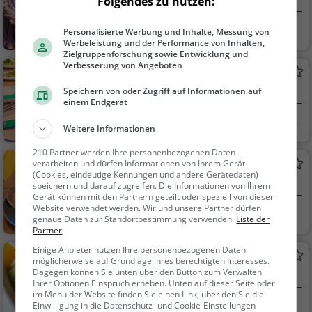
Folgendes zu nutzen:
Basel, Schweiz
Café, Gebäck / Te
Personalisierte Werbung und Inhalte, Messung von
Werbeleistung und der Performance von Inhalten,
igwaren, Kaffee / Kuc
Zielgruppenforschung sowie Entwicklung und
hen, Snacks / Geträn
Verbesserung von Angeboten
Fasnachtsstuube
ke, Frühstück
Restaurant in Basel
Speichern von oder Zugriff auf Informationen auf
einem Endgerät
Basel, Schweiz
Restaurant, Aben
Weitere Informationen
dessen, Mittagessen
210 Partner werden Ihre personenbezogenen Daten
Trend Café
verarbeiten und dürfen Informationen von Ihrem Gerät
(Cookies, eindeutige Kennungen und andere Gerätedaten)
Café in Basel
speichern und darauf zugreifen. Die Informationen von Ihrem
Gerät können mit den Partnern geteilt oder speziell von dieser
Website verwendet werden. Wir und unsere Partner dürfen
Basel, Schweiz
Café, Kaffee / Kuc
genaue Daten zur Standortbestimmung verwenden.
Liste der
hen, Frühstück, Gebä
Partner
ck / Teigwaren
Einige Anbieter nutzen Ihre personenbezogenen Daten
Glatscharia Üna
möglicherweise auf Grundlage ihres berechtigten Interesses.
Dagegen können Sie unten über den Button zum Verwalten
Eisdiele in Basel
Ihrer Optionen Einspruch erheben. Unten auf dieser Seite oder
im Menü der Website finden Sie einen Link, über den Sie die
Basel, Schweiz
Eiscafé / Eisdiele,
Einwilligung in die Datenschutz- und Cookie-Einstellungen