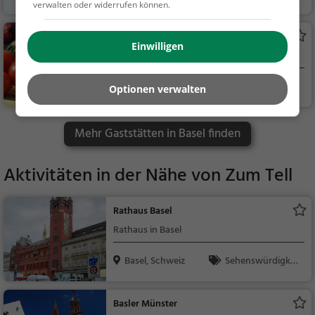
verwalten oder widerrufen können.
Eisdiele
Aroma
Einwilligen
Italienisches Restaurant in Basel
Basel, Schweiz
Restaurant, Italie
Optionen verwalten
nisch, Pizza, Europäis
ch, Mittagessen, Abe
Mehr Gaststätten in Basel finden
ndessen, Vegetarisc
h, Mediterran
Aktivitäten in der Nähe von
Zum Tell
Rathaus Basel
Rathaus in Basel
Basel, Schweiz
Sehenswürdigkei
t
Basler Münster