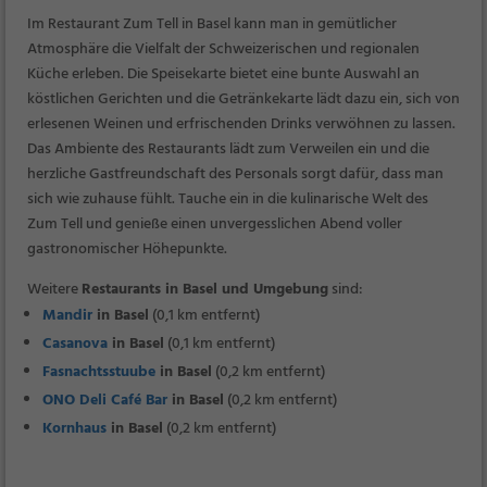
Im Restaurant Zum Tell in Basel kann man in gemütlicher
Atmosphäre die Vielfalt der Schweizerischen und regionalen
Küche erleben. Die Speisekarte bietet eine bunte Auswahl an
köstlichen Gerichten und die Getränkekarte lädt dazu ein, sich von
erlesenen Weinen und erfrischenden Drinks verwöhnen zu lassen.
Das Ambiente des Restaurants lädt zum Verweilen ein und die
herzliche Gastfreundschaft des Personals sorgt dafür, dass man
sich wie zuhause fühlt. Tauche ein in die kulinarische Welt des
Zum Tell und genieße einen unvergesslichen Abend voller
gastronomischer Höhepunkte.
Weitere
Restaurants in Basel und Umgebung
sind:
Mandir
in Basel
(0,1 km entfernt)
Casanova
in Basel
(0,1 km entfernt)
Fasnachtsstuube
in Basel
(0,2 km entfernt)
ONO Deli Café Bar
in Basel
(0,2 km entfernt)
Kornhaus
in Basel
(0,2 km entfernt)