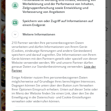
Pizzeria in Mannheim
Werbeleistung und der Performance von Inhalten,
Zielgruppenforschung sowie Entwicklung und
Verbesserung von Angeboten
Mannheim
Restaurant, Pizza,
Abendessen, Italienis
Speichern von oder Zugriff auf Informationen auf
einem Endgerät
ch, Mittagessen, Euro
Zum Hirsch
päisch, Vegetarisch,
Weitere Informationen
Griechisches Restaurant in Mannheim
Mediterran
210 Partner werden Ihre personenbezogenen Daten
Mannheim
Restaurant, Griec
verarbeiten und dürfen Informationen von Ihrem Gerät
(Cookies, eindeutige Kennungen und andere Gerätedaten)
hisch, Gyros, Mittage
speichern und darauf zugreifen. Die Informationen von Ihrem
ssen, Abendessen
Gerät können mit den Partnern geteilt oder speziell von dieser
Zur Rose Trattoria Gargano
Website verwendet werden. Wir und unsere Partner dürfen
genaue Daten zur Standortbestimmung verwenden.
Liste der
Bar in Mannheim
Partner
Einige Anbieter nutzen Ihre personenbezogenen Daten
Mannheim
Bar, Bier, Wein, Sn
möglicherweise auf Grundlage ihres berechtigten Interesses.
acks / Getränke
Dagegen können Sie unten über den Button zum Verwalten
Ihrer Optionen Einspruch erheben. Unten auf dieser Seite oder
im Menü der Website finden Sie einen Link, über den Sie die
Prinz Max
Einwilligung in die Datenschutz- und Cookie-Einstellungen
Restaurant in Mannheim
verwalten oder widerrufen können.