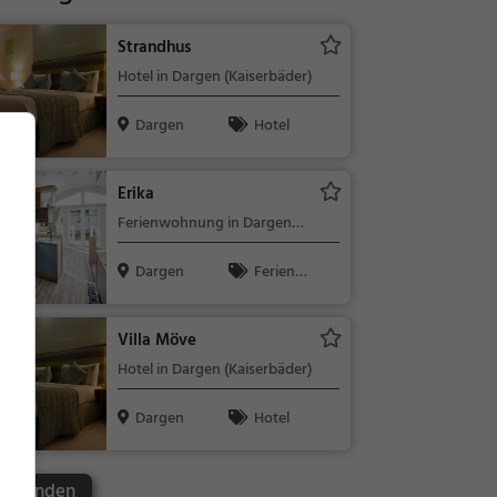
Strandhus
Hotel in Dargen (Kaiserbäder)
Dargen
Hotel
Erika
Ferienwohnung in Dargen
(Kaiserbäder)
Dargen
Ferienwo
hnung
Villa Möve
Hotel in Dargen (Kaiserbäder)
Dargen
Hotel
en finden