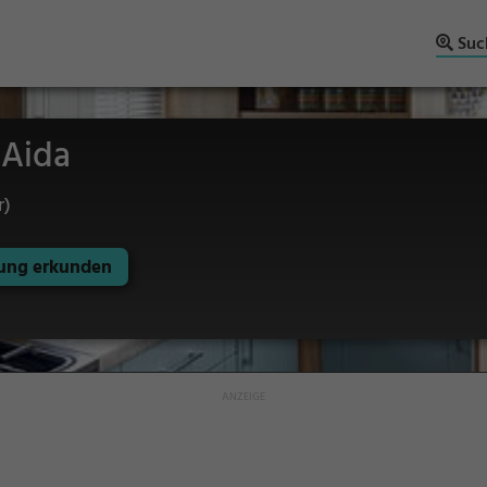
Suc
 Aida
r)
ng erkunden