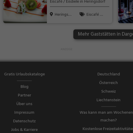
Eiscafé / Eisdiele in Heringsdorf
en, Italienisc
h, Pizza, Euro
Heringsdo
Eiscafé /
päisch, Vege
rf
Eisdiele, Eisdi
tarisch, Medi
ele
terran
Mehr Gaststätten in Darg
Gratis Urlaubskataloge
Deutschland
Österreich
Blog
Schweiz
Partner
Liechtenstein
Über uns
Impressum
Was kann man am Wochene
machen?
Datenschutz
Kostenlose Freizeitaktivitäte
Jobs & Karriere