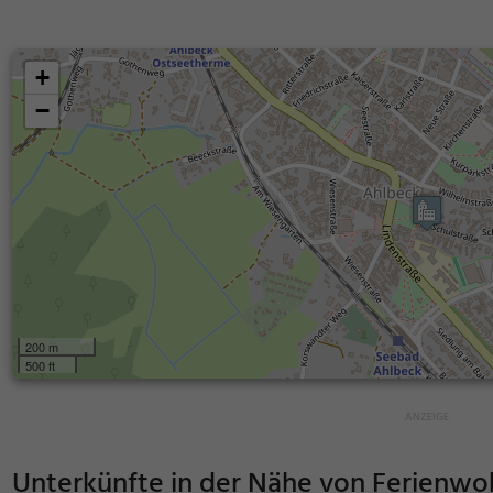
+
−
200 m
500 ft
Unterkünfte in der Nähe von
Ferienwoh