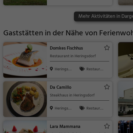
rf
Kinder, Natu
r, See
Mehr Aktivitäten in Darg
Gaststätten in der Nähe von
Ferienwoh
Domkes Fischhus
Restaurant in Heringsdorf
Heringsdo
Restaura
rf
nt, Meeresfr
üchte, Fisch,
Da Camillo
Mittagessen,
Steakhaus in Heringsdorf
Abendessen
Heringsdo
Restaura
rf
nt, Steak Hou
se, Abendess
Lara Mammana
en, Mittagess