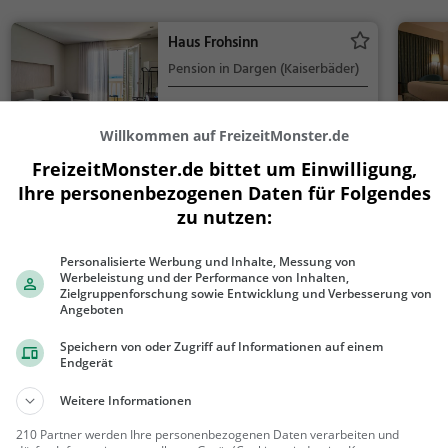
Haus Frohsinn
Pension in Dargen (Kaiserbäder)
Dargen
Pension
Willkommen auf FreizeitMonster.de
FreizeitMonster.de bittet um Einwilligung,
Stellplatz Rauthe am
Ihre personenbezogenen Daten für Folgendes
Bahnhof
Stellplatz in Dargen (Kaiserbäder)
zu nutzen:
Dargen
Stellplatz
Personalisierte Werbung und Inhalte, Messung von
Werbeleistung und der Performance von Inhalten,
Zielgruppenforschung sowie Entwicklung und Verbesserung von
Pension Antje
Angeboten
Pension in Dargen (Kaiserbäder)
Speichern von oder Zugriff auf Informationen auf einem
Endgerät
Dargen
Pension
Weitere Informationen
210 Partner werden Ihre personenbezogenen Daten verarbeiten und
Mehr Unterkünfte in Darg