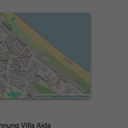
Leaflet
| ©
OpenStreetMap contributors
nung Villa Aida