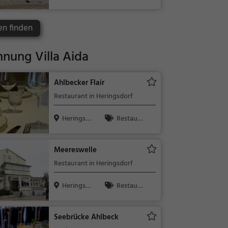
rf
Kinder, Natu
r
en finden
nung Villa Aida
Ahlbecker Flair
Restaurant in Heringsdorf
Heringsdo
Restaura
rf
nt, Abendess
en, Mittages
Meereswelle
sen
Restaurant in Heringsdorf
Heringsdo
Restaura
rf
nt, Abendess
en, Mittages
Seebrücke Ahlbeck
sen