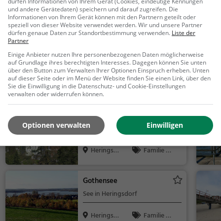
dürfen Informationen von Ihrem Gerät (Cookies, eindeutige Kennungen
und andere Gerätedaten) speichern und darauf zugreifen. Die
Informationen von Ihrem Gerät können mit den Partnern geteilt oder
Aktivitäten in der Nähe von
Ferienwohn
speziell von dieser Website verwendet werden. Wir und unsere Partner
dürfen genaue Daten zur Standortbestimmung verwenden.
Liste der
Partner
Kurpark
Einige Anbieter nutzen Ihre personenbezogenen Daten möglicherweise
auf Grundlage ihres berechtigten Interesses. Dagegen können Sie unten
Park in Heringsdorf (Kaiserbäder)
über den Button zum Verwalten Ihrer Optionen Einspruch erheben. Unten
auf dieser Seite oder im Menü der Website finden Sie einen Link, über den
Heringsdo
Familie &
Sie die Einwilligung in die Datenschutz- und Cookie-Einstellungen
verwalten oder widerrufen können.
rf
Kinder, Natur
Seebrücke Heringsdorf
Optionen verwalten
Einwilligen
Seebrücke in Heringsdorf
Heringsdo
Familie &
rf
Kinder, Natu
r, Sehenswür
Gothensee
digkeit
See in Heringsdorf
Heringsdo
Familie &