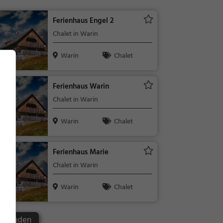
Ferienhaus Engel 2
Chalet in Warin
Warin
Chalet
Ferienhaus Warin
Chalet in Warin
Warin
Chalet
Ferienhaus Marie
Chalet in Warin
Warin
Chalet
in finden