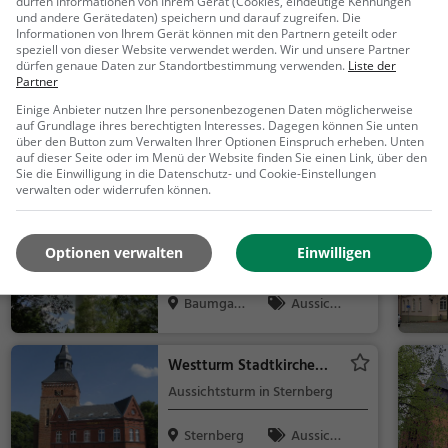
dürfen Informationen von Ihrem Gerät (Cookies, eindeutige Kennungen
und andere Gerätedaten) speichern und darauf zugreifen. Die
Informationen von Ihrem Gerät können mit den Partnern geteilt oder
Aktivitäten in der Nähe von
Hotel Am 
speziell von dieser Website verwendet werden. Wir und unsere Partner
dürfen genaue Daten zur Standortbestimmung verwenden.
Liste der
Partner
Kloster Tempzin
Einige Anbieter nutzen Ihre personenbezogenen Daten möglicherweise
Kloster in Kloster Tempzin
auf Grundlage ihres berechtigten Interesses. Dagegen können Sie unten
über den Button zum Verwalten Ihrer Optionen Einspruch erheben. Unten
auf dieser Seite oder im Menü der Website finden Sie einen Link, über den
Kloster Te
Familie &
Sie die Einwilligung in die Datenschutz- und Cookie-Einstellungen
verwalten oder widerrufen können.
mpzin
Kinder, Sehe
nswürdigkeit
Fernsehturm Schlemmin
Optionen verwalten
Einwilligen
Aussichtsturm in Baumgarten
Baumgart
Aussicht
en
spunkt, Famil
ie & Kinder,
Westturm Stadtkirche
Natur
Sternberg
Aussichtsturm in Sternberg
Sternberg
Aussicht