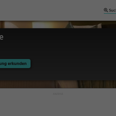
Suc
e
ng erkunden