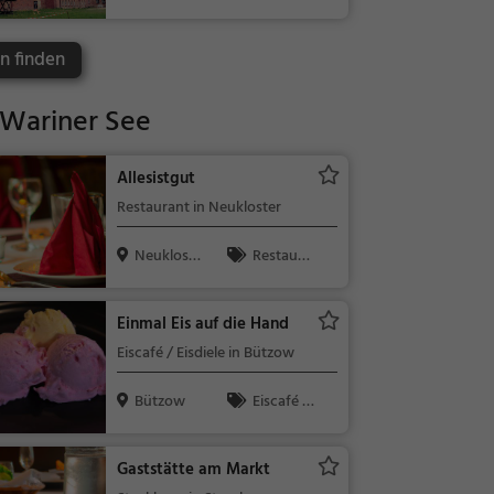
Kinder, Sehe
nswürdigkeit
n finden
Wariner See
Allesistgut
Restaurant in Neukloster
Neukloste
Restaura
r
nt, Abendess
en, Mittages
Einmal Eis auf die Hand
sen
Eiscafé / Eisdiele in Bützow
Bützow
Eiscafé /
Eisdiele, Eisdi
ele
Gaststätte am Markt