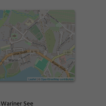
Leaflet
| ©
OpenStreetMap contributors
 Wariner See