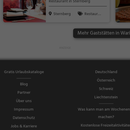
Restaurant in Sternberg
endessen
Sternberg
Restaura
nt, Abendess
en, Mittagess
Mehr Gaststätten in Wari
en
Gratis Urlaubskataloge
Deutschland
Österreich
Blog
Schweiz
Partner
Liechtenstein
Über uns
Impressum
Was kann man am Wochene
machen?
Datenschutz
Kostenlose Freizeitaktivitäte
Jobs & Karriere