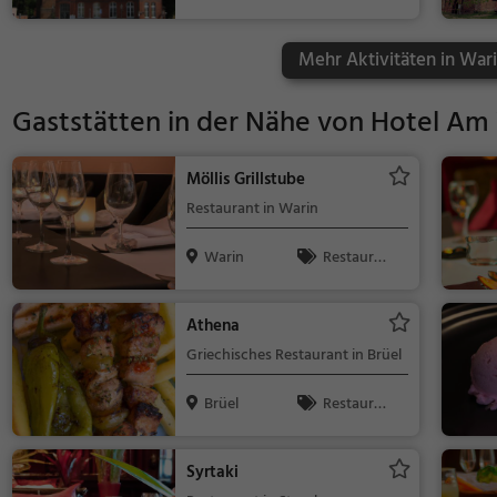
spunkt, Famil
ie & Kinder,
Mehr Aktivitäten in Wari
Natur
Gaststätten in der Nähe von
Hotel Am 
Möllis Grillstube
Restaurant in Warin
Warin
Restaura
nt, Abendess
en, Mittagess
Athena
en
Griechisches Restaurant in Brüel
Brüel
Restaura
nt, Griechisc
h, Gyros, Mit
Syrtaki
tagessen, Ab