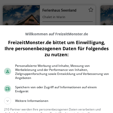
Ferienhaus Seenland
Chalet in Warin
Warin
Chalet
Willkommen auf FreizeitMonster.de
FreizeitMonster.de bittet um Einwilligung,
Glammseehaus Ulla
Ihre personenbezogenen Daten für Folgendes
Chalet in Warin
zu nutzen:
Warin
Chalet
Personalisierte Werbung und Inhalte, Messung von
Werbeleistung und der Performance von Inhalten,
Zielgruppenforschung sowie Entwicklung und Verbesserung von
Ferienhaus Engel 1
Angeboten
Chalet in Warin
Speichern von oder Zugriff auf Informationen auf einem
Endgerät
Warin
Chalet
Weitere Informationen
210 Partner werden Ihre personenbezogenen Daten verarbeiten und
Mehr Unterkünfte in War