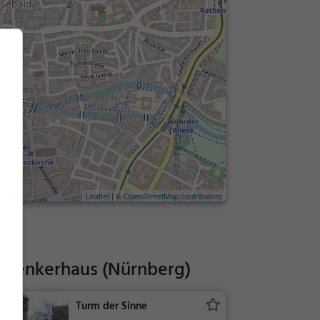
Leaflet
| ©
OpenStreetMap contributors
 Henkerhaus (Nürnberg)
Turm der Sinne