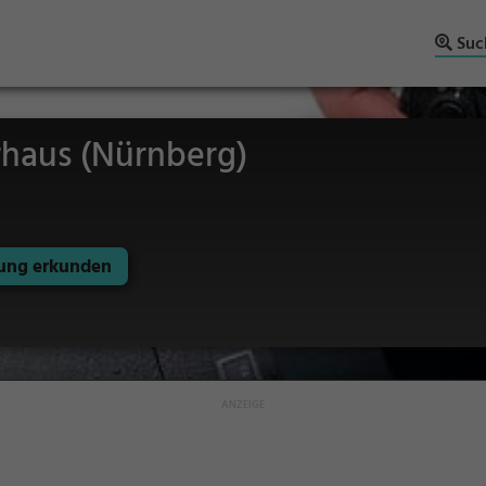
Suc
haus (Nürnberg)
ng erkunden