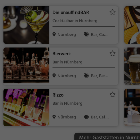
Die unauffindBAR
Cocktailbar in Nürnberg
Nürnberg
Bar, Cock
tails, Snacks
/ Getränke
Bierwerk
Bar in Nürnberg
Nürnberg
Bar, Bier,
Wein, Snacks
/ Getränke
Rizzo
Bar in Nürnberg
Nürnberg
Bar, Café,
Restaurant, B
ier, Wein, Sna
Mehr Gaststätten in Nürnb
cks / Geträn