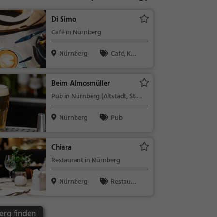
Di Simo
Café in Nürnberg
Nürnberg
Café, Kaff
ee / Kuchen,
Frühstück, G
Beim Almosmüller
ebäck / Teig
Pub in Nürnberg (Altstadt, St.
waren
Lorenz)
Nürnberg
Pub
Chiara
Restaurant in Nürnberg
Nürnberg
Restaura
nt, Abendess
en, Mittages
erg finden
sen