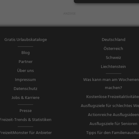
ke, Kaffee / K
uchen, Frühs
tück, Gebäck
/ Teigwaren,
Abendessen,
Gratis Urlaubskataloge
Deutschland
Mittagessen
Österreich
Blog
Schweiz
Partner
Liechtenstein
Über uns
Impressum
Was kann man am Wochene
machen?
Datenschutz
Kostenlose Freizeitaktivitäte
Jobs & Karriere
Ausflugsziele für schlechtes We
Presse
Actionreiche Ausflugsidee
Freizeit-Trends & Statistiken
Ausflugsziele für Senioren
FreizeitMonster für Anbieter
Tipps für den Familienausflu