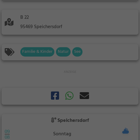
B 22
95469 Speichersdorf
Familie & Kinder
Natur
See
Speichersdorf
09
Sonntag
08