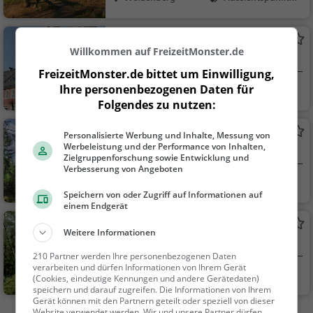
amilie & Kinder, Natu
r
Rathaus Kemnath
Willkommen auf FreizeitMonster.de
Rathaus in Kemnath
FreizeitMonster.de bittet um Einwilligung,
Ihre personenbezogenen Daten für
Kemnath
Sehenswürdigkei
Folgendes zu nutzen:
t
Rotenfels
Personalisierte Werbung und Inhalte, Messung von
Werbeleistung und der Performance von Inhalten,
Aussichtspunkt in Immenreuth
Zielgruppenforschung sowie Entwicklung und
Verbesserung von Angeboten
Immenreuth
Aussichtspunkt, F
Speichern von oder Zugriff auf Informationen auf
amilie & Kinder, Natu
einem Endgerät
r
Reizenstein
Weitere Informationen
Aussichtspunkt in Weidenberg
210 Partner werden Ihre personenbezogenen Daten
verarbeiten und dürfen Informationen von Ihrem Gerät
Weidenberg
Aussichtspunkt, F
(Cookies, eindeutige Kennungen und andere Gerätedaten)
amilie & Kinder, Natu
speichern und darauf zugreifen. Die Informationen von Ihrem
Gerät können mit den Partnern geteilt oder speziell von dieser
r
Website verwendet werden. Wir und unsere Partner dürfen