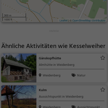
300 m
1000 ft
Leaflet
| ©
OpenStreetMap contributors
Ähnliche Aktivitäten wie
Kesselweiher
Gänskopfhütte
Almhütte in Weidenberg
Weidenberg
Natur
Kulm
Aussichtspunkt in Weidenberg
Weidenberg
Aussichtspunkt, F