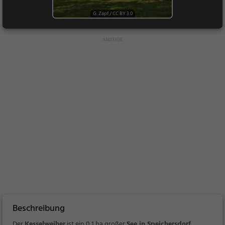
G. Zapf
/
CC BY 3.0
Beschreibung
Der
Kesselweiher
ist ein
0,1 ha großer
See in Speichersdorf
.