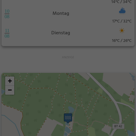
14°C / 34°C
10
Montag
08
17°C / 32°C
11
Dienstag
08
16°C / 26°C
+
−